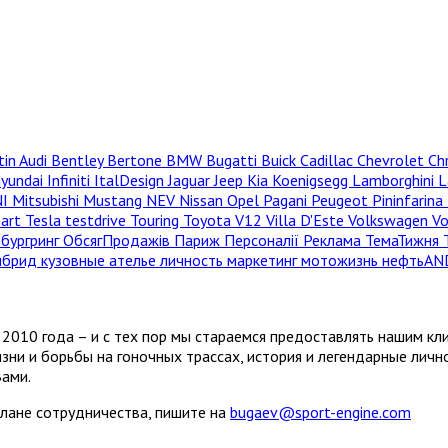
tin
Audi
Bentley
Bertone
BMW
Bugatti
Buick
Cadillac
Chevrolet
Ch
yundai
Infiniti
ItalDesign
Jaguar
Jeep
Kia
Koenigsegg
Lamborghini
L
NI
Mitsubishi
Mustang
NEV
Nissan
Opel
Pagani
Peugeot
Pininfarina
hart
Tesla
testdrive
Touring
Toyota
V12
Villa D'Este
Volkswagen
V
бургринг
ОбсягПродажів
Париж
Персоналії
Реклама
ТемаТижня
ибрид
кузовные ателье
личность
маркетинг
мотожизнь
нефтьAN
2010 года – и с тех пор мы стараемся предоставлять нашим кл
зни и борьбы на гоночных трассах, история и легендарные лич
Вами.
плане сотрудничества, пишите на
bugaev@sport-engine.com