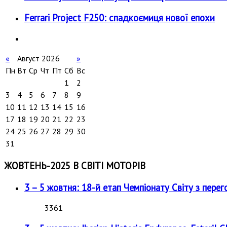
Ferrari Project F250: спадкоємиця нової епохи
«
Август 2026
»
Пн
Вт
Ср
Чт
Пт
Сб
Вс
1
2
3
4
5
6
7
8
9
10
11
12
13
14
15
16
17
18
19
20
21
22
23
24
25
26
27
28
29
30
31
ЖОВТЕНЬ-2025 В СВІТІ МОТОРІВ
3 – 5 жовтня: 18-й етап Чемпіонату Світу з перег
3361