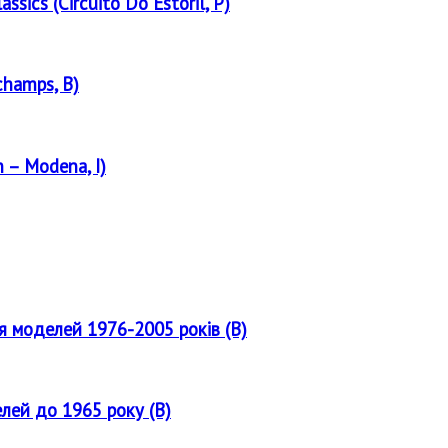
assics (Circuito Do Estoril, P)
champs, B)
 – Modena, I)
ля моделей 1976-2005 років (B)
елей до 1965 року (B)