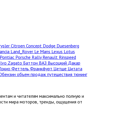
rysler
Citroen
Concept
Dodge
Duesenberg
ancia
Land_Rover
Le Mans
Lexus
Lotus
Pontiac
Porsche
Rally
Renault
Rinspeed
olvo
Zagato
Баттон
ВАЗ
Высоцкий
Дакар
Токио
Феттель
Франкфурт
Цетше
Цитата
Dбензин
объем продаж
путешествия
тюнинг
иентам и читателям максимально полную и
ности мира моторов, тренды, ощущения от