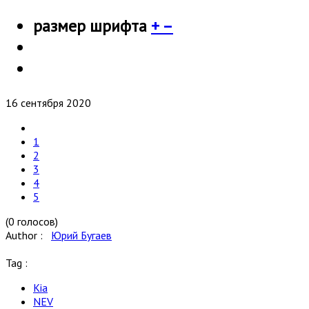
размер шрифта
+
–
16 сентября 2020
1
2
3
4
5
(0 голосов)
Author :
Юрий Бугаев
Tag :
Kia
NEV