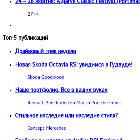
24 – 26 жовтня: Algarve Classic Festival (Portimao
2744
Топ-5 публикаций
Драйвовый трек недели
Новая Skoda Octavia RS: увидимся в Гудвуде!
Skoda
Goodwood
Наше портфолио. Все в ваших руках
Renault
Bentley
Aston Martin
Porsche
Infiniti
Стильное наследие или наследие стиля?
Concept
Mercedes