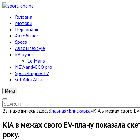
Головна
Мотори
Персоналії
Автобізнес
Specs
АвтоLifeStyle
«В руле»
Le Mans
NEV-and-ECO pro
Sport-Engine TV
sqUAdra Alfa
Menu
Вы находитесь здесь:
Главная
»
Блискавка
»
KIA в межах свого EV
KIA в межах свого EV-плану показала ске
року.