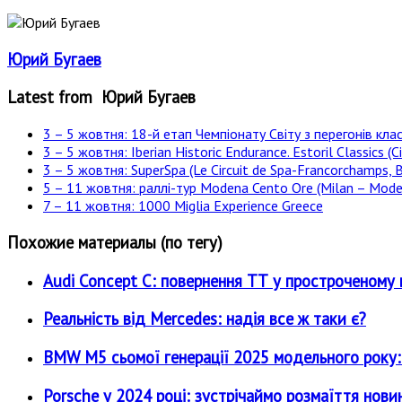
Юрий Бугаев
Latest from Юрий Бугаев
3 – 5 жовтня: 18-й етап Чемпіонату Світу з перегонів клас
3 – 5 жовтня: Iberian Historic Endurance. Estoril Classics (Ci
3 – 5 жовтня: SuperSpa (Le Circuit de Spa-Francorchamps, B
5 – 11 жовтня: раллі-тур Modena Cento Ore (Milan – Moden
7 – 11 жовтня: 1000 Miglia Experience Greece
Похожие материалы (по тегу)
Audi Concept C: повернення ТТ у простроченому 
Реальність від Mercedes: надія все ж таки є?
BMW M5 сьомої генерації 2025 модельного року: є
Porsche у 2024 році: зустрічаймо розмаїття нови