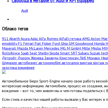
Свобода в металле от Audi и RPI Equipped
Audi
Облако тегов
911
Abarth
Acura
Adac
Alfa Romeo
AlfaЕстетика
AMG
Aston Mar
emobility
F1
Ferrari
Fiat
Fisker
Ford
Ghia
GM
Goodwood
Honda
H
Maserati
Mazda
McLaren
Mercedes
MG
M GmbH
Mille Miglia
MI
RollsRoyce
Saab
Seat
Shelby
Skoda
Smart
SRT
Subaru
Suzuki
tec
Детройт
Дороги
Женева
Занарди
Кристенсен
Лёб
Монако
Нюр
Шумахер
автобизнес
автономобілі
автосалон
винтаж
вінтаж
г
экзотика
інжиніринг
Автомобильное Бюро Sport-Engine начало свою работу весной 
интересную информацию. Автомобили, процесс их создания, жи
вождения – вот то, чем живем мы и чем готовы поделиться с 
Если стиль и качество нашей работы вызвали у Вас интерес в 