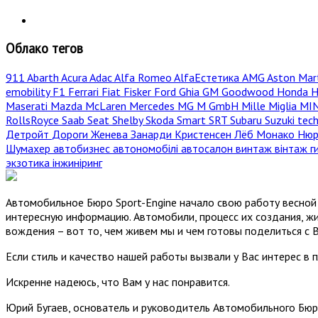
Облако тегов
911
Abarth
Acura
Adac
Alfa Romeo
AlfaЕстетика
AMG
Aston Mar
emobility
F1
Ferrari
Fiat
Fisker
Ford
Ghia
GM
Goodwood
Honda
H
Maserati
Mazda
McLaren
Mercedes
MG
M GmbH
Mille Miglia
MI
RollsRoyce
Saab
Seat
Shelby
Skoda
Smart
SRT
Subaru
Suzuki
tec
Детройт
Дороги
Женева
Занарди
Кристенсен
Лёб
Монако
Нюр
Шумахер
автобизнес
автономобілі
автосалон
винтаж
вінтаж
г
экзотика
інжиніринг
Автомобильное Бюро Sport-Engine начало свою работу весной 
интересную информацию. Автомобили, процесс их создания, жи
вождения – вот то, чем живем мы и чем готовы поделиться с 
Если стиль и качество нашей работы вызвали у Вас интерес в 
Искренне надеюсь, что Вам у нас понравится.
Юрий Бугаев, основатель и руководитель Автомобильного Бюр