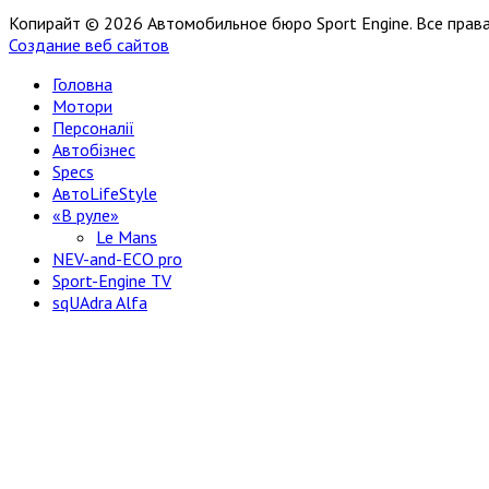
Копирайт © 2026 Автомобильное бюро Sport Engine. Все пра
Создание веб сайтов
Головна
Мотори
Персоналії
Автобізнес
Specs
АвтоLifeStyle
«В руле»
Le Mans
NEV-and-ECO pro
Sport-Engine TV
sqUAdra Alfa