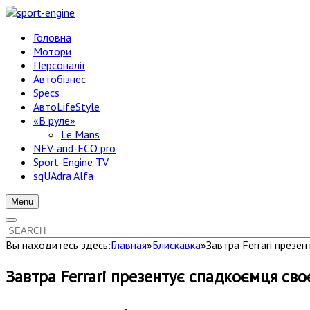
Головна
Мотори
Персоналії
Автобізнес
Specs
АвтоLifeStyle
«В руле»
Le Mans
NEV-and-ECO pro
Sport-Engine TV
sqUAdra Alfa
Menu
Вы находитесь здесь:
Главная
»
Блискавка
»
Завтра Ferrari презе
Завтра Ferrari презентує спадкоємця своє