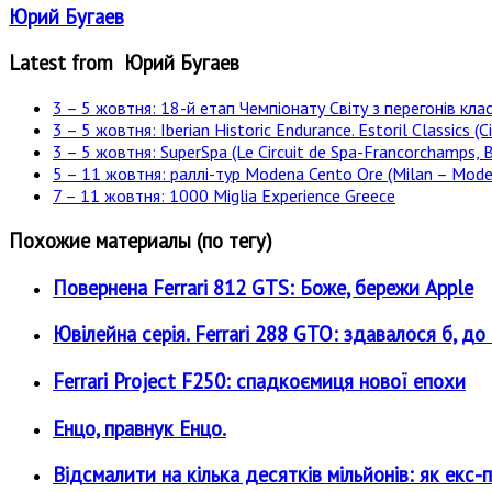
Юрий Бугаев
Latest from Юрий Бугаев
3 – 5 жовтня: 18-й етап Чемпіонату Світу з перегонів клас
3 – 5 жовтня: Iberian Historic Endurance. Estoril Classics (Ci
3 – 5 жовтня: SuperSpa (Le Circuit de Spa-Francorchamps, B
5 – 11 жовтня: раллі-тур Modena Cento Ore (Milan – Moden
7 – 11 жовтня: 1000 Miglia Experience Greece
Похожие материалы (по тегу)
Повернена Ferrari 812 GTS: Боже, бережи Apple
Ювілейна серія. Ferrari 288 GTO: здавалося б, до ч
Ferrari Project F250: спадкоємиця нової епохи
Енцо, правнук Енцо.
Відсмалити на кілька десятків мільйонів: як екс-