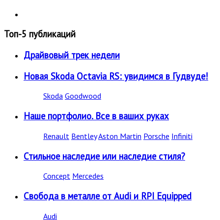
Топ-5 публикаций
Драйвовый трек недели
Новая Skoda Octavia RS: увидимся в Гудвуде!
Skoda
Goodwood
Наше портфолио. Все в ваших руках
Renault
Bentley
Aston Martin
Porsche
Infiniti
Стильное наследие или наследие стиля?
Concept
Mercedes
Свобода в металле от Audi и RPI Equipped
Audi