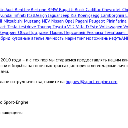
tin
Audi
Bentley
Bertone
BMW
Bugatti
Buick
Cadillac
Chevrolet
Ch
yundai
Infiniti
ItalDesign
Jaguar
Jeep
Kia
Koenigsegg
Lamborghini
L
NI
Mitsubishi
Mustang
NEV
Nissan
Opel
Pagani
Peugeot
Pininfarina
hart
Tesla
testdrive
Touring
Toyota
V12
Villa D'Este
Volkswagen
V
бургринг
ОбсягПродажів
Париж
Персоналії
Реклама
ТемаТижня
ибрид
кузовные ателье
личность
маркетинг
мотожизнь
нефтьAN
2010 года – и с тех пор мы стараемся предоставлять нашим кл
зни и борьбы на гоночных трассах, история и легендарные лич
Вами.
плане сотрудничества, пишите на
bugaev@sport-engine.com
о Sport-Engine
ва защищены