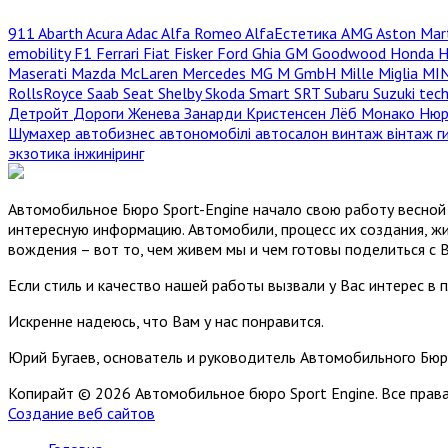
911
Abarth
Acura
Adac
Alfa Romeo
AlfaЕстетика
AMG
Aston Mar
emobility
F1
Ferrari
Fiat
Fisker
Ford
Ghia
GM
Goodwood
Honda
H
Maserati
Mazda
McLaren
Mercedes
MG
M GmbH
Mille Miglia
MI
RollsRoyce
Saab
Seat
Shelby
Skoda
Smart
SRT
Subaru
Suzuki
tec
Детройт
Дороги
Женева
Занарди
Кристенсен
Лёб
Монако
Нюр
Шумахер
автобизнес
автономобілі
автосалон
винтаж
вінтаж
г
экзотика
інжиніринг
Автомобильное Бюро Sport-Engine начало свою работу весной 
интересную информацию. Автомобили, процесс их создания, жи
вождения – вот то, чем живем мы и чем готовы поделиться с 
Если стиль и качество нашей работы вызвали у Вас интерес в 
Искренне надеюсь, что Вам у нас понравится.
Юрий Бугаев, основатель и руководитель Автомобильного Бюр
Копирайт © 2026 Автомобильное бюро Sport Engine. Все пра
Создание веб сайтов