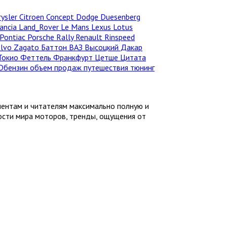
rysler
Citroen
Concept
Dodge
Duesenberg
ancia
Land_Rover
Le Mans
Lexus
Lotus
Pontiac
Porsche
Rally
Renault
Rinspeed
olvo
Zagato
Баттон
ВАЗ
Высоцкий
Дакар
Токио
Феттель
Франкфурт
Цетше
Цитата
Dбензин
объем продаж
путешествия
тюнинг
иентам и читателям максимально полную и
ности мира моторов, тренды, ощущения от