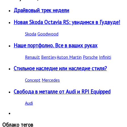
Драйвовый трек недели
Новая Skoda Octavia RS: увидимся в Гудвуде!
Skoda
Goodwood
Наше портфолио. Все в ваших руках
Renault
Bentley
Aston Martin
Porsche
Infiniti
Стильное наследие или наследие стиля?
Concept
Mercedes
Свобода в металле от Audi и RPI Equipped
Audi
Облако тегов