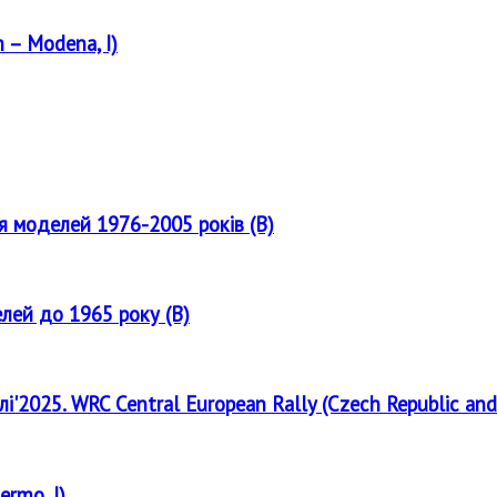
 – Modena, I)
ля моделей 1976-2005 років (B)
елей до 1965 року (B)
лі'2025. WRC Central European Rally (Czech Republic and
ermo, I)