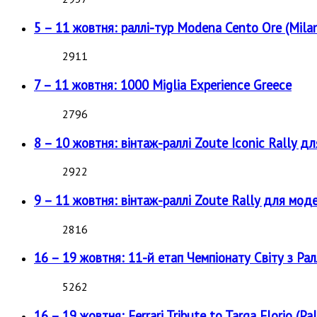
5 – 11 жовтня: раллі-тур Modena Cento Ore (Milan
2911
7 – 11 жовтня: 1000 Miglia Experience Greece
2796
8 – 10 жовтня: вінтаж-раллі Zoute Iconic Rally д
2922
9 – 11 жовтня: вінтаж-раллі Zoute Rally для мод
2816
16 – 19 жовтня: 11-й етап Чемпіонату Світу з Рал
5262
16 – 19 жовтня: Ferrari Tribute to Targa Florio (Pal