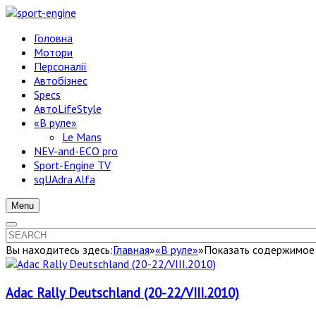
Головна
Мотори
Персоналії
Автобізнес
Specs
АвтоLifeStyle
«В руле»
Le Mans
NEV-and-ECO pro
Sport-Engine TV
sqUAdra Alfa
Menu
Вы находитесь здесь:
Главная
»
«В руле»
»
Показать содержимое 
Adac Rally Deutschland (20-22/VIII.2010)