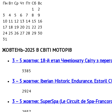
Пн
Вт
Ср
Чт
Пт
Сб
Вс
1
2
3
4
5
6
7
8
9
10
11
12
13
14
15
16
17
18
19
20
21
22
23
24
25
26
27
28
29
30
31
ЖОВТЕНЬ-2025 В СВІТІ МОТОРІВ
3 – 5 жовтня: 18-й етап Чемпіонату Світу з перег
3385
3 – 5 жовтня: Iberian Historic Endurance. Estoril Cl
2924
3 – 5 жовтня: SuperSpa (Le Circuit de Spa-Francor
2937