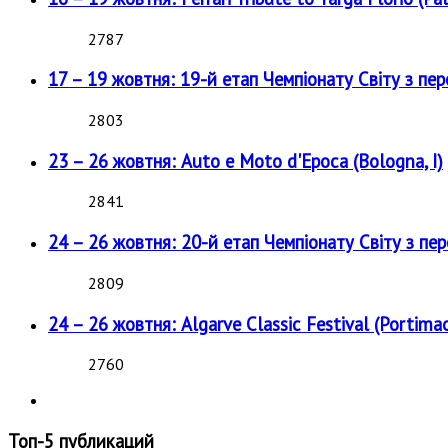
2787
17 – 19 жовтня: 19-й етап Чемпіонату Світу з пе
2803
23 – 26 жовтня: Auto e Moto d'Epoca (Bologna, I)
2841
24 – 26 жовтня: 20-й етап Чемпіонату Світу з пе
2809
24 – 26 жовтня: Algarve Classic Festival (Portimao
2760
Топ-5 публикаций