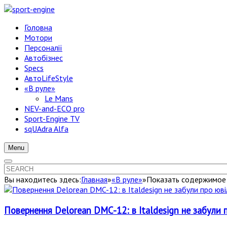
Головна
Мотори
Персоналії
Автобізнес
Specs
АвтоLifeStyle
«В руле»
Le Mans
NEV-and-ECO pro
Sport-Engine TV
sqUAdra Alfa
Menu
Вы находитесь здесь:
Главная
»
«В руле»
»
Показать содержимое п
Повернення Delorean DMC-12: в Italdesign не забули 