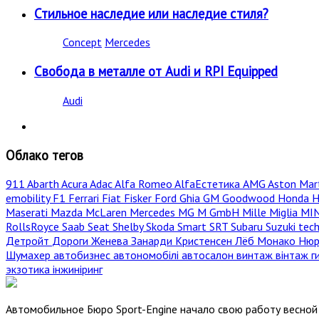
Стильное наследие или наследие стиля?
Concept
Mercedes
Свобода в металле от Audi и RPI Equipped
Audi
Облако тегов
911
Abarth
Acura
Adac
Alfa Romeo
AlfaЕстетика
AMG
Aston Mar
emobility
F1
Ferrari
Fiat
Fisker
Ford
Ghia
GM
Goodwood
Honda
H
Maserati
Mazda
McLaren
Mercedes
MG
M GmbH
Mille Miglia
MI
RollsRoyce
Saab
Seat
Shelby
Skoda
Smart
SRT
Subaru
Suzuki
tec
Детройт
Дороги
Женева
Занарди
Кристенсен
Лёб
Монако
Нюр
Шумахер
автобизнес
автономобілі
автосалон
винтаж
вінтаж
г
экзотика
інжиніринг
Автомобильное Бюро Sport-Engine начало свою работу весной 