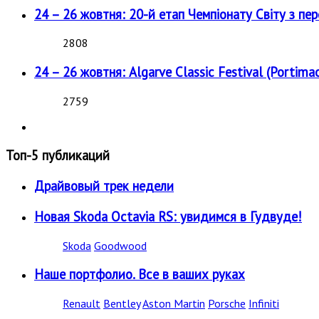
24 – 26 жовтня: 20-й етап Чемпіонату Світу з пе
2808
24 – 26 жовтня: Algarve Classic Festival (Portimao
2759
Топ-5 публикаций
Драйвовый трек недели
Новая Skoda Octavia RS: увидимся в Гудвуде!
Skoda
Goodwood
Наше портфолио. Все в ваших руках
Renault
Bentley
Aston Martin
Porsche
Infiniti