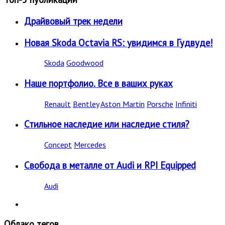
Драйвовый трек недели
Новая Skoda Octavia RS: увидимся в Гудвуде!
Skoda
Goodwood
Наше портфолио. Все в ваших руках
Renault
Bentley
Aston Martin
Porsche
Infiniti
Стильное наследие или наследие стиля?
Concept
Mercedes
Свобода в металле от Audi и RPI Equipped
Audi
Облако тегов