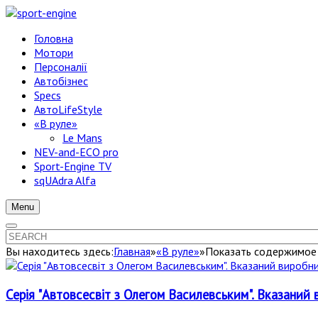
Головна
Мотори
Персоналії
Автобізнес
Specs
АвтоLifeStyle
«В руле»
Le Mans
NEV-and-ECO pro
Sport-Engine TV
sqUAdra Alfa
Menu
Вы находитесь здесь:
Главная
»
«В руле»
»
Показать содержимое п
Серія "Автовсесвіт з Олегом Василевським". Вказаний 