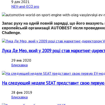
9 дек 2021
NEV-and-ECO pro
Запас руху на одній повній зарядці, що його вказуют
європейській организації AUTOBEST після проведення
Challenge.
Лука Де Мео, який у 2009 році став маркетинг-директ
29 янв 2020
Блискавка
На следующей неделе SEAT представит свою первую
28 фев 2019
Блискавка