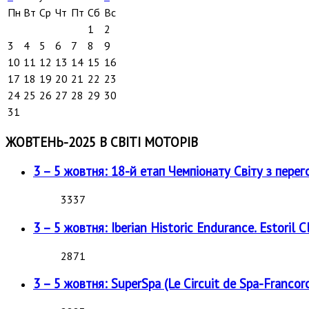
Пн
Вт
Ср
Чт
Пт
Сб
Вс
1
2
3
4
5
6
7
8
9
10
11
12
13
14
15
16
17
18
19
20
21
22
23
24
25
26
27
28
29
30
31
ЖОВТЕНЬ-2025 В СВІТІ МОТОРІВ
3 – 5 жовтня: 18-й етап Чемпіонату Світу з перег
3337
3 – 5 жовтня: Iberian Historic Endurance. Estoril Cl
2871
3 – 5 жовтня: SuperSpa (Le Circuit de Spa-Francor