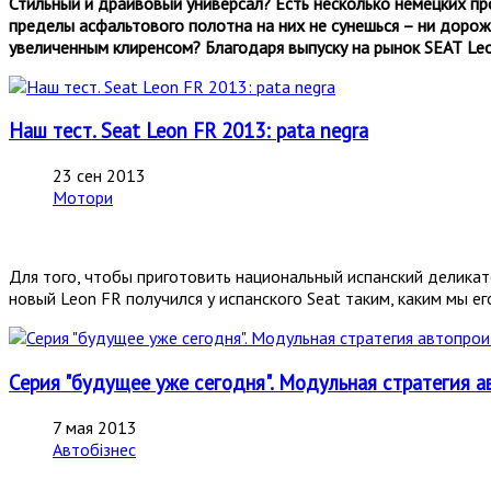
Стильный и драйвовый универсал? Есть несколько немецких пр
пределы асфальтового полотна на них не сунешься – ни дорожн
увеличенным клиренсом? Благодаря выпуску на рынок
SEAT
Le
Наш тест. Seat Leon FR 2013: pata negra
23 сен 2013
Мотори
Для того, чтобы приготовить национальный испанский деликат
новый Leon FR получился у испанского Seat таким, каким мы е
Серия "будущее уже сегодня". Модульная стратегия а
7 мая 2013
Автобізнес