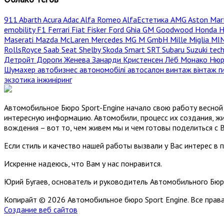
911
Abarth
Acura
Adac
Alfa Romeo
AlfaЕстетика
AMG
Aston Mar
emobility
F1
Ferrari
Fiat
Fisker
Ford
Ghia
GM
Goodwood
Honda
H
Maserati
Mazda
McLaren
Mercedes
MG
M GmbH
Mille Miglia
MI
RollsRoyce
Saab
Seat
Shelby
Skoda
Smart
SRT
Subaru
Suzuki
tec
Детройт
Дороги
Женева
Занарди
Кристенсен
Лёб
Монако
Нюр
Шумахер
автобизнес
автономобілі
автосалон
винтаж
вінтаж
г
экзотика
інжиніринг
Автомобильное Бюро Sport-Engine начало свою работу весной 
интересную информацию. Автомобили, процесс их создания, жи
вождения – вот то, чем живем мы и чем готовы поделиться с 
Если стиль и качество нашей работы вызвали у Вас интерес в 
Искренне надеюсь, что Вам у нас понравится.
Юрий Бугаев, основатель и руководитель Автомобильного Бюр
Копирайт © 2026 Автомобильное бюро Sport Engine. Все пра
Создание веб сайтов