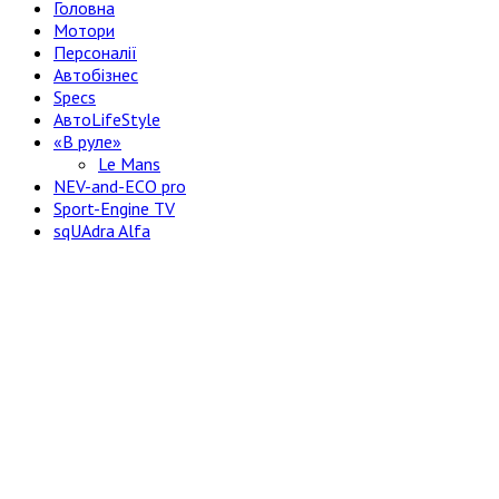
Головна
Мотори
Персоналії
Автобізнес
Specs
АвтоLifeStyle
«В руле»
Le Mans
NEV-and-ECO pro
Sport-Engine TV
sqUAdra Alfa