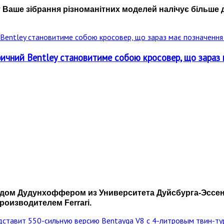
т Ваше зібрання різноманітних моделей налічує більше 
ичний Bentley становитиме собою кросовер, що зараз 
ом Дудунхоффером из Университета Дуйсбурга-Эссена
оизводителем Ferrari.