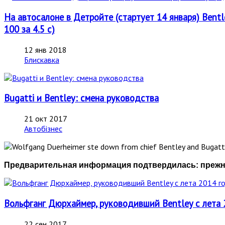
На автосалоне в Детройте (стартует 14 января) Bent
100 за 4.5 с)
12 янв 2018
Блискавка
Bugatti и Bentley: смена руководства
21 окт 2017
Автобізнес
Предварительная информация подтвердилась: прежни
Вольфганг Дюрхаймер, руководивший Bentley с лета 
22 сен 2017