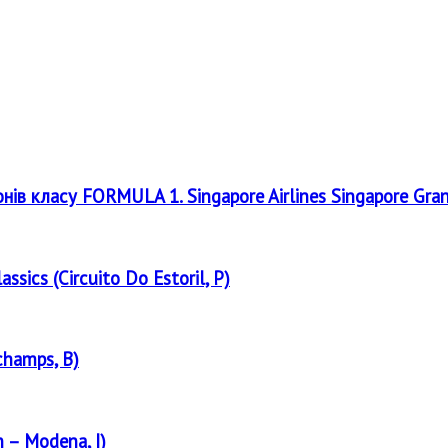
онів класу FORMULA 1. Singapore Airlines Singapore Gra
assics (Circuito Do Estoril, P)
champs, B)
 – Modena, I)