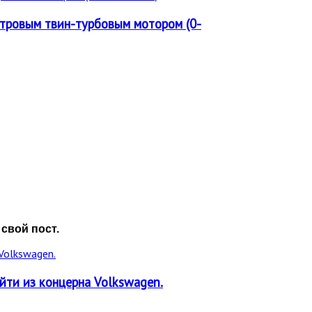
итровым твин-турбовым мотором (0-
свой пост.
йти из концерна Volkswagen.