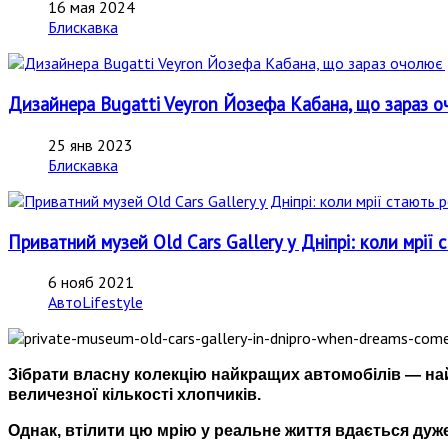
16 мая 2024
Блискавка
Дизайнера Bugatti Veyron Йозефа Кабана, що зараз о
25 янв 2023
Блискавка
Приватний музей Old Cars Gallery у Дніпрі: коли мрії
6 нояб 2021
АвтоLifestyle
Зібрати власну колекцію найкращих автомобілів — на
величезної кількості хлопчиків.
Однак, втілити цю мрію у реальне життя вдається дуже