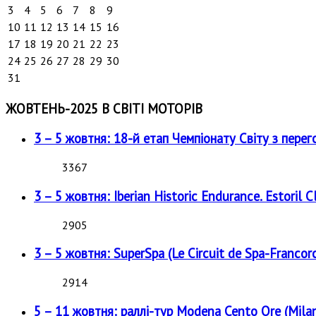
3
4
5
6
7
8
9
10
11
12
13
14
15
16
17
18
19
20
21
22
23
24
25
26
27
28
29
30
31
ЖОВТЕНЬ-2025 В СВІТІ МОТОРІВ
3 – 5 жовтня: 18-й етап Чемпіонату Світу з перег
3367
3 – 5 жовтня: Iberian Historic Endurance. Estoril Cl
2905
3 – 5 жовтня: SuperSpa (Le Circuit de Spa-Francor
2914
5 – 11 жовтня: раллі-тур Modena Cento Ore (Milan