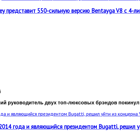
ley представит 550-сильную версию Bentayga V8 c 4-л
й руководитель двух топ-люксовых брэндов покинул 
2014 года и являющийся президентом Bugatti, решил у