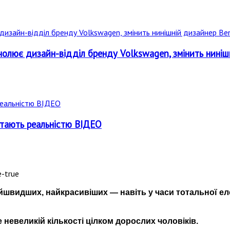
чолює дизайн-відділ бренду Volkswagen, змінить ниніш
 стають реальністю ВІДЕО
йшвидших, найкрасивіших — навіть у часи тотальної ел
 невеликій кількості цілком дорослих чоловіків.