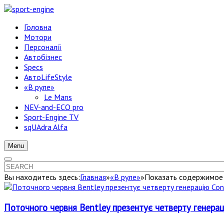
Головна
Мотори
Персоналії
Автобізнес
Specs
АвтоLifeStyle
«В руле»
Le Mans
NEV-and-ECO pro
Sport-Engine TV
sqUAdra Alfa
Menu
Вы находитесь здесь:
Главная
»
«В руле»
»
Показать содержимое п
Поточного червня Bentley презентує четверту генерац