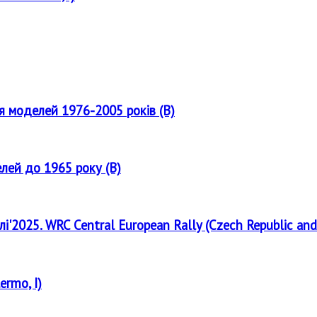
ля моделей 1976-2005 років (B)
елей до 1965 року (B)
лі'2025. WRC Central European Rally (Czech Republic and
ermo, I)