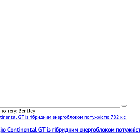
о тегу: Bentley
ію Continental GT із гібридним енергоблоком потужніст