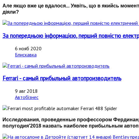
Але якщо вже це вдалося... Уявіть, що в якийсь момен
діяли?
За попередньою інформацією, перший повністю електр
6 нояб 2020
Блискавка
Ferrari - самый прибыльный автопроизводитель
9 авг 2018
Автобізнес
Исследования, проведенные профессором Фердинанд
полугодия'2018 назвать наиболее прибыльным автопр