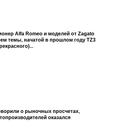
ионер Alfa Romeo и моделей от Zagato
ием темы, начатой в прошлом году TZ3
екрасного)...
аговорили о рыночных просчетах,
втопроизводителей оказался