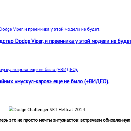
ство Dodge Viper, и преемника у этой модели не будет
рийных «мускул-каров» еще не было (+ВИДЕО).
перь это не просто мечты энтузиастов: встречаем обновленную 