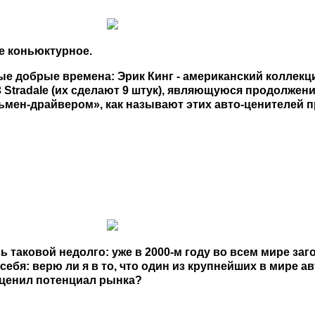
ие коньюктурное.
арые добрые времена: Эрик Кинг - американский коллекц
Stradale (их сделают 9 штук), являющуюся продолжен
ьмен-драйвером», как называют этих авто-ценителей пр
ась таковой недолго: уже в 2000-м году во всем мире з
бя: верю ли я в то, что один из крупнейших в мире а
оценил потенциал рынка?