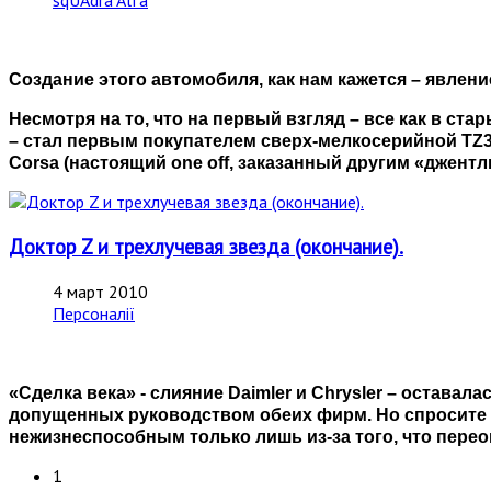
sqUAdra Alfa
Создание этого автомобиля, как нам кажется – явлен
Несмотря на то, что на первый взгляд – все как в ст
– стал первым покупателем сверх-мелкосерийной TZ3 
Corsa (настоящий one off, заказанный другим «джентл
Доктор Z и трехлучевая звезда (окончание).
4 март 2010
Персоналії
«Сделка века» - слияние Daimler и Chrysler – оставал
допущенных руководством обеих фирм. Но спросите се
нежизнеспособным только лишь из-за того, что пере
1