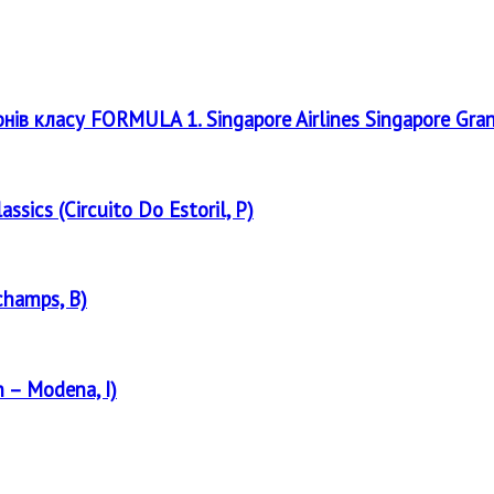
онів класу FORMULA 1. Singapore Airlines Singapore Gra
assics (Circuito Do Estoril, P)
champs, B)
 – Modena, I)