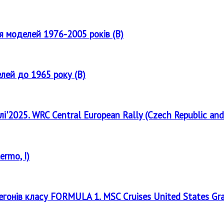
ля моделей 1976-2005 років (B)
елей до 1965 року (B)
лі'2025. WRC Central European Rally (Czech Republic and
ermo, I)
регонів класу FORMULA 1. MSC Cruises United States Gr