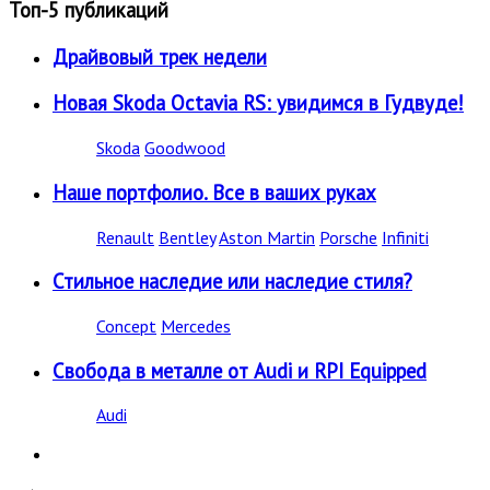
Топ-5 публикаций
Драйвовый трек недели
Новая Skoda Octavia RS: увидимся в Гудвуде!
Skoda
Goodwood
Наше портфолио. Все в ваших руках
Renault
Bentley
Aston Martin
Porsche
Infiniti
Стильное наследие или наследие стиля?
Concept
Mercedes
Свобода в металле от Audi и RPI Equipped
Audi