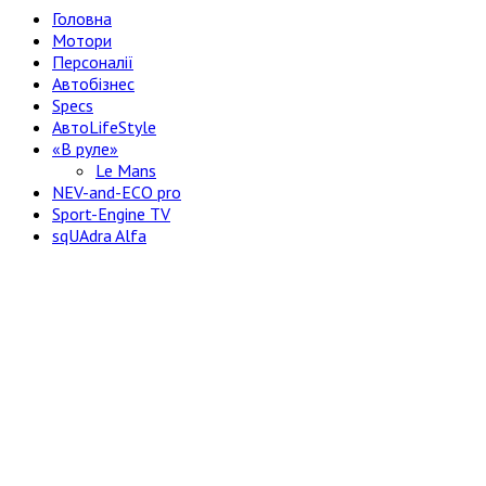
Головна
Мотори
Персоналії
Автобізнес
Specs
АвтоLifeStyle
«В руле»
Le Mans
NEV-and-ECO pro
Sport-Engine TV
sqUAdra Alfa