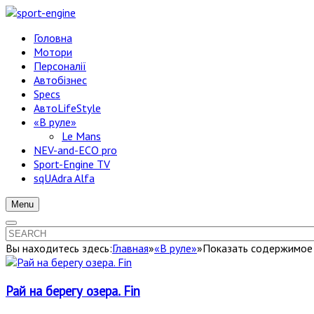
Головна
Мотори
Персоналії
Автобізнес
Specs
АвтоLifeStyle
«В руле»
Le Mans
NEV-and-ECO pro
Sport-Engine TV
sqUAdra Alfa
Menu
Вы находитесь здесь:
Главная
»
«В руле»
»
Показать содержимое п
Рай на берегу озера. Fin