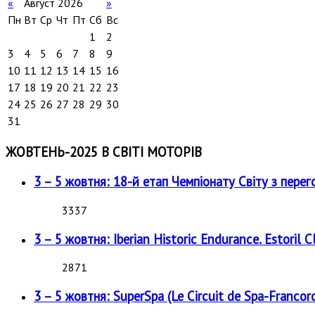
«
Август 2026
»
Пн
Вт
Ср
Чт
Пт
Сб
Вс
1
2
3
4
5
6
7
8
9
10
11
12
13
14
15
16
17
18
19
20
21
22
23
24
25
26
27
28
29
30
31
ЖОВТЕНЬ-2025 В СВІТІ МОТОРІВ
3 – 5 жовтня: 18-й етап Чемпіонату Світу з перег
3337
3 – 5 жовтня: Iberian Historic Endurance. Estoril Cl
2871
3 – 5 жовтня: SuperSpa (Le Circuit de Spa-Francor