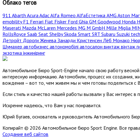
Облако тегов
911
Abarth
Acura
Adac
Alfa Romeo
AlfaЕстетика
AMG
Aston Mar
emobility
F1
Ferrari
Fiat
Fisker
Ford
Ghia
GM
Goodwood
Honda
H
Maserati
Mazda
McLaren
Mercedes
MG
M GmbH
Mille Miglia
MI
RollsRoyce
Saab
Seat
Shelby
Skoda
Smart
SRT
Subaru
Suzuki
tec
Детройт
Дороги
Женева
Занарди
Кристенсен
Лёб
Монако
Нюр
Шумахер
автобизнес
автономобілі
автосалон
винтаж
вінтаж
г
экзотика
інжиніринг
Автомобильное Бюро Sport-Engine начало свою работу весной 
интересную информацию. Автомобили, процесс их создания, жи
вождения – вот то, чем живем мы и чем готовы поделиться с 
Если стиль и качество нашей работы вызвали у Вас интерес в 
Искренне надеюсь, что Вам у нас понравится.
Юрий Бугаев, основатель и руководитель Автомобильного Бюр
Копирайт © 2026 Автомобильное бюро Sport Engine. Все пра
Создание веб сайтов