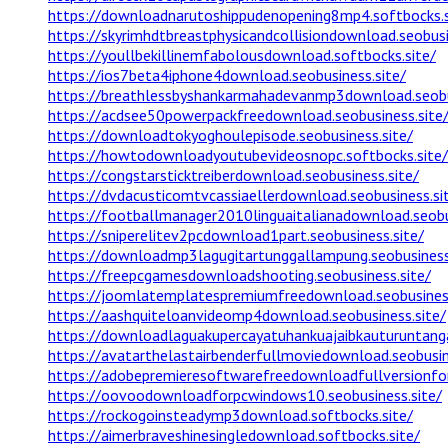
https://downloadnarutoshippudenopening8mp4.softbocks.s
https://skyrimhdtbreastphysicandcollisiondownload.seobusi
https://youllbekillinemfabolousdownload.softbocks.site/
https://ios7beta4iphone4download.seobusiness.site/
https://breathlessbyshankarmahadevanmp3download.seobus
https://acdsee50powerpackfreedownload.seobusiness.site
https://downloadtokyoghoulepisode.seobusiness.site/
https://howtodownloadyoutubevideosnopc.softbocks.site/
https://congstarsticktreiberdownload.seobusiness.site/
https://dvdacusticomtvcassiaellerdownload.seobusiness.si
https://footballmanager2010linguaitalianadownload.seobu
https://sniperelitev2pcdownload1part.seobusiness.site/
https://downloadmp3lagugitartunggallampung.seobusiness
https://freepcgamesdownloadshooting.seobusiness.site/
https://joomlatemplatespremiumfreedownload.seobusiness
https://aashquiteloanvideomp4download.seobusiness.site/
https://downloadlaguakupercayatuhankuajaibkauturuntanga
https://avatarthelastairbenderfullmoviedownload.seobusin
https://adobepremieresoftwarefreedownloadfullversionfo
https://oovoodownloadforpcwindows10.seobusiness.site/
https://rockogoinsteadymp3download.softbocks.site/
https://aimerbraveshinesingledownload.softbocks.site/