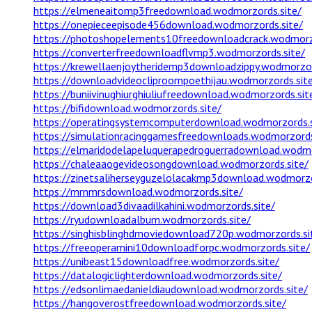
https://elmeneaitomp3freedownload.wodmorzords.site/
https://onepieceepisode456download.wodmorzords.site/
https://photoshopelements10freedownloadcrack.wodmorzo
https://converterfreedownloadflvmp3.wodmorzords.site/
https://krewellaenjoytheridemp3downloadzippy.wodmorzor
https://downloadvideocliproompoethijau.wodmorzords.sit
https://buniivinughiurghiuliufreedownload.wodmorzords.sit
https://bifidownload.wodmorzords.site/
https://operatingsystemcomputerdownload.wodmorzords.s
https://simulationracinggamesfreedownloads.wodmorzords
https://elmaridodelapeluquerapedroguerradownload.wodmo
https://chaleaaogevideosongdownload.wodmorzords.site/
https://zinetsaliherseyguzelolacakmp3download.wodmorzo
https://mrnmrsdownload.wodmorzords.site/
https://download3divaadilkahini.wodmorzords.site/
https://ryudownloadalbum.wodmorzords.site/
https://singhisblinghdmoviedownload720p.wodmorzords.si
https://freeoperamini10downloadforpc.wodmorzords.site/
https://unibeast15downloadfree.wodmorzords.site/
https://datalogiclighterdownload.wodmorzords.site/
https://edsonlimaedanieldiaudownload.wodmorzords.site/
https://hangoverostfreedownload.wodmorzords.site/