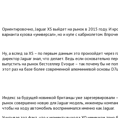
Ориентировочно, Jaguar XS выйдет на рынок в 2015 году. И к
варианта кузова «универсал», но и купе с кабриолетом. Впроч
Ну, а вслед за XS – по первым данным это произойдет через г
директор Jaguar знал, что делает. Ведь если основательно пе
выпустить на рынок бестселлер Evoque – так почему бы не п
этот раз на базе более современной алюминиевой основы D7u –
Индекс за будущей новинкой британцы уже зарезервировали – п
рынок совершенно новую для Jaguar модель, инженеры компан
чтобы на ходу автомобиль воспринимался именно как Jaguar.
Учитывая тот факт, что к моменту выхода XQ немецкое трио 