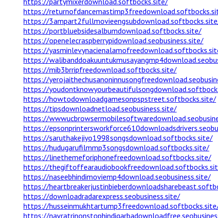
https://partymixerdownload.softbocks.site/
https://returnofdancemastimp3freedownload.softbocks.si
https://3ampart2fullmovieengsubdownload.softbocks.site
https://portbluebsidesalbumdownload.softbocks.site/
https://openelecraspberrypidownload.seobusiness.site/
https://yasminlevynacienalamofreedownload.softbocks.sit
https://walibanddoakuuntukmusayangmp4download.seobusi
https://mib3brripfreedownload.softbocks.site/
https://yerojaithechusanoninnusongfreedownload.seobusine
https://youdontknowyourbeautifulsongdownload.softbocks
https://howtodownloadgamesonpspstreet.softbocks.site/
https://tipsdownloadnetload.seobusiness.site/
https://wwwucbrowsermobilesoftwaredownload.seobusines
https://epsonprintersworkforce610downloadsdrivers.seobus
https://saruthakejiyo1998songsdownload.softbocks.site/
https://hudugarufilmmp3songsdownload.softbocks.site/
https://linethemeforiphonefreedownload.softbocks.site/
https://thegiftoffearaudiobookfreedownload.softbocks.sit
https://naseebhindimoviemp4download.seobusiness.site/
https://heartbreakerjustinbieberdownloadsharebeast.softbo
https://downloadradarexpress.seobusiness.site/
https://husseinmukhtartump3freedownload.softbocks.site
https://navratrinonstophindigarbadownloadfree.seobusiness