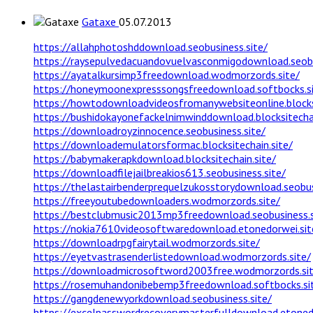
Gataxe
05.07.2013
https://allahphotoshddownload.seobusiness.site/
https://raysepulvedacuandovuelvasconmigodownload.seobu
https://ayatalkursimp3freedownload.wodmorzords.site/
https://honeymoonexpresssongsfreedownload.softbocks.si
https://howtodownloadvideosfromanywebsiteonline.blocksi
https://bushidokayonefackelnimwinddownload.blocksitechai
https://downloadroyzinnocence.seobusiness.site/
https://downloademulatorsformac.blocksitechain.site/
https://babymakerapkdownload.blocksitechain.site/
https://downloadfilejailbreakios613.seobusiness.site/
https://thelastairbenderprequelzukosstorydownload.seobus
https://freeyoutubedownloaders.wodmorzords.site/
https://bestclubmusic2013mp3freedownload.seobusiness.s
https://nokia7610videosoftwaredownload.etonedorwei.sit
https://downloadrpgfairytail.wodmorzords.site/
https://eyetvastrasenderlistedownload.wodmorzords.site/
https://downloadmicrosoftword2003free.wodmorzords.sit
https://rosemuhandonibebemp3freedownload.softbocks.si
https://gangdenewyorkdownload.seobusiness.site/
https://excelpasswordrecoverymasterfulldownload.etonedo