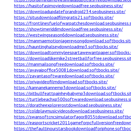
https://hasitofasimoviedownloadfree.seobusiness.site/
https://downloadupdateforandroid234.seobusiness.site/
https://situsdownloadfilmgratis21.softbocks.site/
https://frontlinesfuelofwarpatchesdownload.seobusiness.s
https://showtimeriddimdownloadfree.seobusiness.site/
https://westwingseason6download.seobusiness.site/
https://manmaemotionjagereysongdownload.softbocks.sit
https://hauntinghalseydownloadmp3.softbocks.site/
https://downloadtommyleespartawewantpaper.softbocks.s
https://downloadlikemike2streetballforfree.seobusiness.si
https://manmailsongfreedownload.softbocks.site/
https://avayaipoffice50081download.softbocks.site/
https://zavantasoftwaredownload.softbocks.site/
https://oriyavideofilmdownload.softbocks.site/
https://kannanekannemp3download.softbocks.site/
https://pitbullfeattpainheybabymp3download.softbocks.si
https://turtlebeachxp500softwaredownload.seobusiness.s
https://doratheexplorerostdownload.seobusiness.site/
https://coldplaymusicvideosdownload.seobusiness.site/
https://swansoftcncsimulatorfagor8055tdownload.softboc
https://easportscricket2011gameforpcfullversionfreedownl
https://thefaultinourstarsbookdownloadforiphone.softbock