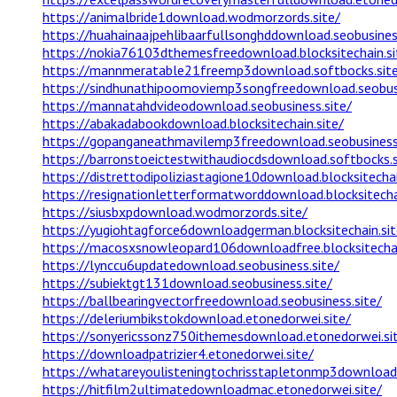
https://animalbride1download.wodmorzords.site/
https://huahainaajpehlibaarfullsonghddownload.seobusiness
https://nokia76103dthemesfreedownload.blocksitechain.si
https://mannmeratable21freemp3download.softbocks.sit
https://sindhunathipoomoviemp3songfreedownload.seobusi
https://mannatahdvideodownload.seobusiness.site/
https://abakadabookdownload.blocksitechain.site/
https://gopanganeathmavilemp3freedownload.seobusiness.
https://barronstoeictestwithaudiocdsdownload.softbocks.s
https://distrettodipoliziastagione10download.blocksitechai
https://resignationletterformatworddownload.blocksitechai
https://siusbxpdownload.wodmorzords.site/
https://yugiohtagforce6downloadgerman.blocksitechain.sit
https://macosxsnowleopard106downloadfree.blocksitechai
https://lynccu6updatedownload.seobusiness.site/
https://subiektgt131download.seobusiness.site/
https://ballbearingvectorfreedownload.seobusiness.site/
https://deleriumbikstokdownload.etonedorwei.site/
https://sonyericssonz750ithemesdownload.etonedorwei.si
https://downloadpatrizier4.etonedorwei.site/
https://whatareyoulisteningtochrisstapletonmp3download
https://hitfilm2ultimatedownloadmac.etonedorwei.site/