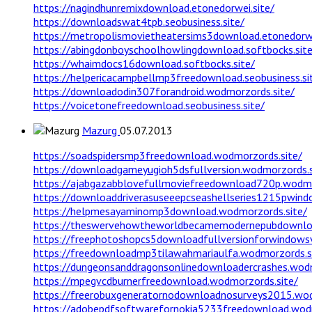
https://nagindhunremixdownload.etonedorwei.site/
https://downloadswat4tpb.seobusiness.site/
https://metropolismovietheatersims3download.etonedorwe
https://abingdonboyschoolhowlingdownload.softbocks.site
https://whaimdocs16download.softbocks.site/
https://helpericacampbellmp3freedownload.seobusiness.si
https://downloadodin307forandroid.wodmorzords.site/
https://voicetonefreedownload.seobusiness.site/
Mazurg
05.07.2013
https://soadspidersmp3freedownload.wodmorzords.site/
https://downloadgameyugioh5dsfullversion.wodmorzords.s
https://ajabgazabblovefullmoviefreedownload720p.wodmo
https://downloaddriverasuseeepcseashellseries1215pwind
https://helpmesayaminomp3download.wodmorzords.site/
https://theswervehowtheworldbecamemodernepubdownloa
https://freephotoshopcs5downloadfullversionforwindowsv
https://freedownloadmp3tilawahmariaulfa.wodmorzords.s
https://dungeonsanddragonsonlinedownloadercrashes.wodm
https://mpegvcdburnerfreedownload.wodmorzords.site/
https://freerobuxgeneratornodownloadnosurveys2015.wod
https://adobepdfsoftwarefornokia5233freedownload.wodm