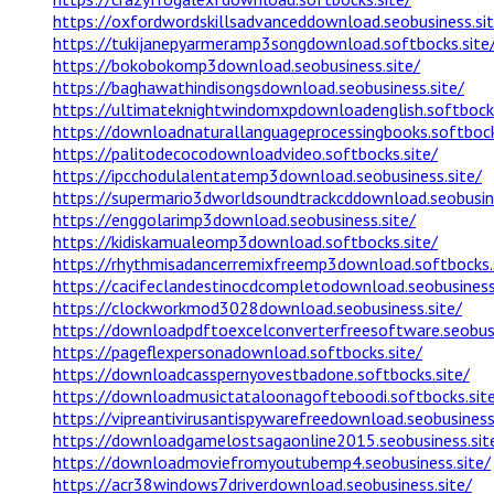
https://oxfordwordskillsadvanceddownload.seobusiness.sit
https://tukijanepyarmeramp3songdownload.softbocks.site
https://bokobokomp3download.seobusiness.site/
https://baghawathindisongsdownload.seobusiness.site/
https://ultimateknightwindomxpdownloadenglish.softbocks
https://downloadnaturallanguageprocessingbooks.softbock
https://palitodecocodownloadvideo.softbocks.site/
https://ipcchodulalentatemp3download.seobusiness.site/
https://supermario3dworldsoundtrackcddownload.seobusine
https://enggolarimp3download.seobusiness.site/
https://kidiskamualeomp3download.softbocks.site/
https://rhythmisadancerremixfreemp3download.softbocks.
https://cacifeclandestinocdcompletodownload.seobusiness
https://clockworkmod3028download.seobusiness.site/
https://downloadpdftoexcelconverterfreesoftware.seobusi
https://pageflexpersonadownload.softbocks.site/
https://downloadcasspernyovestbadone.softbocks.site/
https://downloadmusictataloonagofteboodi.softbocks.sit
https://vipreantivirusantispywarefreedownload.seobusiness
https://downloadgamelostsagaonline2015.seobusiness.sit
https://downloadmoviefromyoutubemp4.seobusiness.site/
https://acr38windows7driverdownload.seobusiness.site/