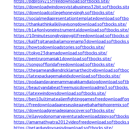
https://pdproxy215freedownload.softbocks.site/
https://downloadwindowsvistabusiness32bit.softbocks.sit
https://downloadcollegehoneysingh.softbocks.site/
https://socialmediapresentationtemplatedownload.softboc
https://thankathinkalkiliyayisongdownload.softbocks.site/
https://b1a4onlyoneinstrumentaldownload.softbocks.site/
https://10minutesongbysippygillfreedownload.softbocks.si
https://kaliftgitanasbailamorenamp3download.softbocks.s
https://howtodownloadstories.softbocks.site/
https://tokyo23dramadownload.softbocks.site/
https://pentruromaniak1download.softbocks.site/
https://songsoffloridafreedownload.softbocks.site/
https://thegameandkendricklamarthecitydownload.softbock
https://latexpackagemakeidxdownload.softbocks.site/
https://podaandavanenammapakkamdialogdownload.softbo
https://beautyandabeatfreemusicdownloadmp3.softbocks.
https://latexwindowsdownload.softbocks.site/
https://ben10ultimatealienfightinggamesfreedownloadforp
https://freedownloadaaneseuskeaayebaharhiphopremix.soft
https://downloadgrenadepianocover.softbocks.site/
https://ellayyodonomaryaventuradownloadzippy.softbocks.
https://amarnathyatra2012videofreedownload.softbocks.s
https://petardundovoasisdownload.softbocks.site/