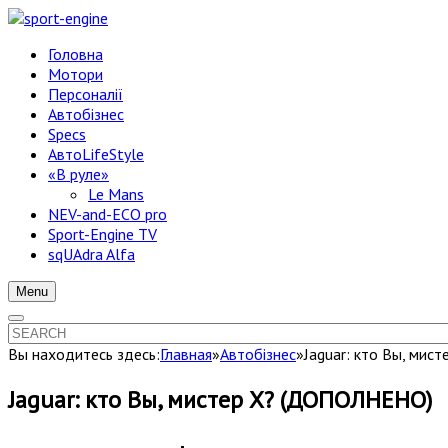
Головна
Мотори
Персоналії
Автобізнес
Specs
АвтоLifeStyle
«В руле»
Le Mans
NEV-and-ECO pro
Sport-Engine TV
sqUAdra Alfa
Menu
Вы находитесь здесь:
Главная
»
Автобізнес
»
Jaguar: кто Вы, ми
Jaguar: кто Вы, мистер Х? (ДОПОЛНЕНО)