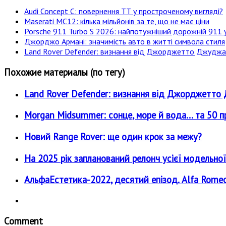
Audi Concept C: повернення ТТ у простроченому вигляді?
Maserati MC12: кілька мільйонів за те, що не має ціни
Porsche 911 Turbo S 2026: найпотужніший дорожній 911 у
Джорджо Армані: значимість авто в житті символа стиля
Land Rover Defender: визнання від Джорджетто Джудж
Похожие материалы (по тегу)
Land Rover Defender: визнання від Джорджетт
Morgan Midsummer: сонце, море й вода... та 50 пр
Новий Range Rover: ще один крок за межу?
На 2025 рік запланований релонч усієї модельної л
АльфаЕстетика-2022, деcятий епізод. Alfa Romeo
Comment