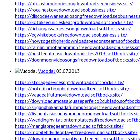
https://atifaslamdooriesongdownload.seobusiness.site/
https://rocainestovedownload.seobusiness.site/
https://discodeewaneaudiosongfreedownload.seobusiness.s
https://kotaksecuritieskeatprodownload.softbocks.site/
https://richangassamesesongdownload.softbocks.site/
https://egwhitebooksfreedownload.seobusiness.site/
https://howtogethigherdownloadspeedonsteam.softbocks.
https://ramaninmohanammp3freedownload.seobusiness.sit
https://bestlegalmusicdownloadsites2013.softbocks.site/
https://doenmoenvideosongsfreedownload.softbocks.site/
Vudodal
05.07.2013
https://storagedevicespptdownload.softbocks.site/
https://poterifortimrphildownloadfree.softbocks.site/
https://vaadealfullmoviedownload.softbocks.site/
https://downloadumcasalquaseperfeito2dublado.softbocks
https://srigandhakannadafilmmp3songsfreedownload.softb
https://liviugutasiasueuvaranudormdownload.softbocks.sit
https://weddinginvitationtemplatepsdfreedownload.softbo
https://mangiapregaeamadownload.softbocks.site/
https://mobilehdvideoplayerfreedownload.softbocks.site/
https://downloadnortonantivirusfreeedition.softbocks.site