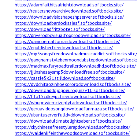
https://adamfaithitsalrightdownload.softbocks.site/
https://reutersnewsarchivedownload.softbocks.site/
https://downloadvisioshapeshpserver.softbocks.site/
https://downloadbardockssjesf.softbocks.site/
https://downloadfritzbotet.softbocks.site/
https://driverodbcvisualfoxprodownload.softbocks.site/
https://panicoemaltomardownload.softbocks.site/
https://epublisherfreedownload.softbocks.site/
https://mp3songsfreedownloadmusicaddict.softbocks.site
https://gangnamstylebenmoondubstepdownload.softbocks.
https://madmaxfuryroadtrailerdownloadhd.softbocks.site/
https://jjlinshesaysmp3downloadfree.softbocks.site/
https://castle5x21stilldownload.softbocks.site/
https://dvdchitaozinhoexororodownload.softbocks.site/
https://downloaddojogoeurogunzv10.softbocks.site/
https://fifa15cdkeypcfreedownload.softbocks.site/
https://wbupowiemcizeplytadownload.softbocks.site/
https://geruavideosongdownloadfunmaza.softbocks.site/
https://ubuntuserverfulldvddownload.softbocks.site/
https://downloadultimatelightsaber.softbocks.site/
https://ckychinesefreestylerapdownload.softbocks.site/
https://waldenlifeinthewoodsdownload.softbocks.site/