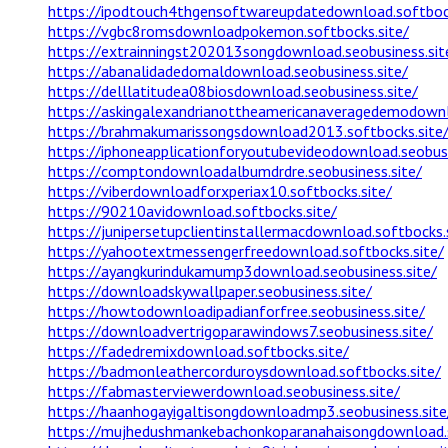
https://ipodtouch4thgensoftwareupdatedownload.softbock
https://vgbc8romsdownloadpokemon.softbocks.site/
https://extrainningst202013songdownload.seobusiness.sit
https://abanalidadedomaldownload.seobusiness.site/
https://delllatitudea08biosdownload.seobusiness.site/
https://askingalexandrianottheamericanaveragedemodownlo
https://brahmakumarissongsdownload2013.softbocks.site
https://iphoneapplicationforyoutubevideodownload.seobusi
https://comptondownloadalbumdrdre.seobusiness.site/
https://viberdownloadforxperiax10.softbocks.site/
https://90210avidownload.softbocks.site/
https://junipersetupclientinstallermacdownload.softbocks.
https://yahootextmessengerfreedownload.softbocks.site/
https://ayangkurindukamump3download.seobusiness.site/
https://downloadskywallpaper.seobusiness.site/
https://howtodownloadipadianforfree.seobusiness.site/
https://downloadvertrigoparawindows7.seobusiness.site/
https://fadedremixdownload.softbocks.site/
https://badmonleathercorduroysdownload.softbocks.site/
https://fabmasterviewerdownload.seobusiness.site/
https://haanhogayigaltisongdownloadmp3.seobusiness.site
https://mujhedushmankebachonkoparanahaisongdownload.s