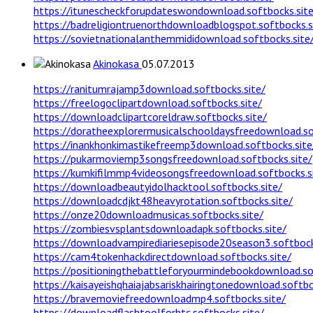
https://itunescheckforupdateswondownload.softbocks.site
https://badreligiontruenorthdownloadblogspot.softbocks.s
https://sovietnationalanthemmididownload.softbocks.site
Akinokasa
05.07.2013
https://ranitumrajamp3download.softbocks.site/
https://freelogoclipartdownload.softbocks.site/
https://downloadclipartcoreldraw.softbocks.site/
https://doratheexplorermusicalschooldaysfreedownload.so
https://inankhonkimastikefreemp3download.softbocks.site
https://pukarmoviemp3songsfreedownload.softbocks.site/
https://kumkifilmmp4videosongsfreedownload.softbocks.s
https://downloadbeautyidolhacktool.softbocks.site/
https://downloadcdjkt48heavyrotation.softbocks.site/
https://onze20downloadmusicas.softbocks.site/
https://zombiesvsplantsdownloadapk.softbocks.site/
https://downloadvampirediariesepisode20season3.softbock
https://cam4tokenhackdirectdownload.softbocks.site/
https://positioningthebattleforyourmindebookdownload.so
https://kaisayeishqhaiajabsariskhairingtonedownload.softbo
https://bravemoviefreedownloadmp4.softbocks.site/
https://downloadflashtoolforhtc.softbocks.site/