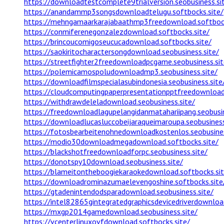
https://downloadtestcomplete9trialversion.seobusiness.si
https://anandammp3songsdownloadtelugu.softbocks.site/
https://mehngamaarkarajabaathmp3freedownload.softbock
https://conmiferenegonzalezdownload.softbocks.site/
https://brincoucomigoseucucadownload.softbocks.site/
https://saokiritocharactersongdownload.seobusiness.site/
https://streetfighter2freedownloadpcgame.seobusiness.sit
https://polemicamospoludownloadmp3.seobusiness.site/
https://downloadfilmspecialasubindonesia.seobusiness.site
https://cloudcomputingpaperpresentationpptfreedownload.
https://withdrawdeleladownload.seobusiness.site/
https://freedownloadlagupelangidanmatahariipang.seobusin
https://downloadlucasluccobeijaraqueimaroupa.seobusiness
https://fotosbearbeitenohnedownloadkostenlos.seobusines
https://modio30downloadmegadownload.softbocks.site/
https://blackshotfreedownloadforpc.seobusiness.site/
https://donotspy10download.seobusiness.site/
https://blameitontheboogiekaraokedownload.softbocks.sit
https://downloadrominazumaelevengoshine.softbocks.site
https://gtadenintendodsparadownload.seobusiness.site/
https://intel82865gintegratedgraphicsdevicedriverdownload
https://mxgp2014gamedownload.seobusiness.site/
https://vcenterlinuxovfdownload.softbocks.site/