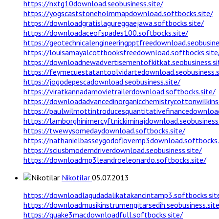
https://nxtg10download.seobusiness.site/
https://yogscaststoneholmmapdownload.softbocks.site/
https://downloadgratislagureggaejawa.softbocks.site/
https://downloadaceofspades100.softbocks.site/
https://geotechnicalengineeringpptfreedownload.seobusines
https://louisamayalcottbooksfreedownload.softbocks.site
https://downloadnewadvertisementofkitkat.seobusiness.si
https://feymecuestatantoolvidartedownload.seobusiness.s
https://jogodepescadownload.seobusiness.site/
https://viratkannadamovietrailerdownload.softbocks.site/
https://downloadadvancedinorganicchemistrycottonwilkinso
https://paulwilmottintroducesquantitativefinancedownload
https://lamborghinimercyftnickiminajdownload.seobusiness.
https://twewysomedaydownload.softbocks.site/
https://nathanielbasseygodoflovemp3download.softbocks.
https://sciusbmodemdriverdownload.seobusiness.site/
https://downloadmp3leandroeleonardo.softbocks.site/
Nikotilar
05.07.2013
https://downloadlagudadalikatakancintamp3.softbocks.sit
https://downloadmusikinstrumengitarsedih.seobusiness.site
https://quake3macdownloadfull.softbocks.site/