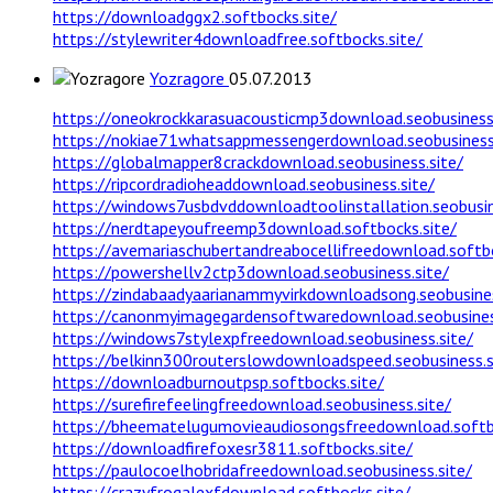
https://downloadggx2.softbocks.site/
https://stylewriter4downloadfree.softbocks.site/
Yozragore
05.07.2013
https://oneokrockkarasuacousticmp3download.seobusiness.
https://nokiae71whatsappmessengerdownload.seobusiness.
https://globalmapper8crackdownload.seobusiness.site/
https://ripcordradioheaddownload.seobusiness.site/
https://windows7usbdvddownloadtoolinstallation.seobusin
https://nerdtapeyoufreemp3download.softbocks.site/
https://avemariaschubertandreabocellifreedownload.softbo
https://powershellv2ctp3download.seobusiness.site/
https://zindabaadyaarianammyvirkdownloadsong.seobusines
https://canonmyimagegardensoftwaredownload.seobusines
https://windows7stylexpfreedownload.seobusiness.site/
https://belkinn300routerslowdownloadspeed.seobusiness.s
https://downloadburnoutpsp.softbocks.site/
https://surefirefeelingfreedownload.seobusiness.site/
https://bheematelugumovieaudiosongsfreedownload.softbo
https://downloadfirefoxesr3811.softbocks.site/
https://paulocoelhobridafreedownload.seobusiness.site/
https://crazyfrogalexfdownload.softbocks.site/