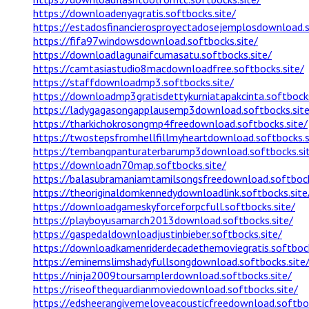
https://downloadenyagratis.softbocks.site/
https://estadosfinancierosproyectadosejemplosdownload.s
https://fifa97windowsdownload.softbocks.site/
https://downloadlagunaifcumasatu.softbocks.site/
https://camtasiastudio8macdownloadfree.softbocks.site/
https://staffdownloadmp3.softbocks.site/
https://downloadmp3gratisdettykurniatapakcinta.softbocks
https://ladygagasongapplausemp3download.softbocks.site
https://tharkichokrosongmp4freedownload.softbocks.site/
https://twostepsfromhellfillmyheartdownload.softbocks.s
https://tembangpanturaterbarump3download.softbocks.si
https://downloadn70map.softbocks.site/
https://balasubramaniamtamilsongsfreedownload.softbock
https://theoriginaldomkennedydownloadlink.softbocks.site
https://downloadgameskyforceforpcfull.softbocks.site/
https://playboyusamarch2013download.softbocks.site/
https://gaspedaldownloadjustinbieber.softbocks.site/
https://downloadkamenriderdecadethemoviegratis.softbock
https://eminemslimshadyfullsongdownload.softbocks.site
https://ninja2009toursamplerdownload.softbocks.site/
https://riseoftheguardianmoviedownload.softbocks.site/
https://edsheerangivemeloveacousticfreedownload.softboc