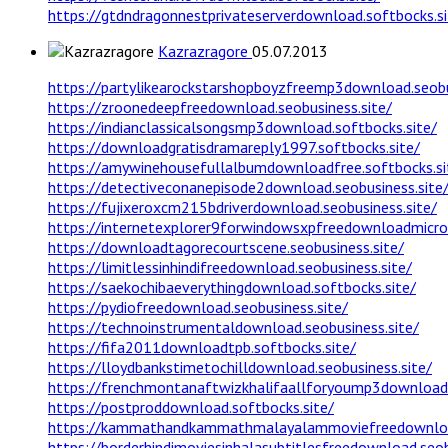
https://gtdndragonnestprivateserverdownload.softbocks.si
Kazrazragore
05.07.2013
https://partylikearockstarshopboyzfreemp3download.seobu
https://zroonedeepfreedownload.seobusiness.site/
https://indianclassicalsongsmp3download.softbocks.site/
https://downloadgratisdramareply1997.softbocks.site/
https://amywinehousefullalbumdownloadfree.softbocks.si
https://detectiveconanepisode2download.seobusiness.site
https://fujixeroxcm215bdriverdownload.seobusiness.site/
https://internetexplorer9forwindowsxpfreedownloadmicros
https://downloadtagorecourtscene.seobusiness.site/
https://limitlessinhindifreedownload.seobusiness.site/
https://saekochibaeverythingdownload.softbocks.site/
https://pydiofreedownload.seobusiness.site/
https://technoinstrumentaldownload.seobusiness.site/
https://fifa2011downloadtpb.softbocks.site/
https://lloydbankstimetochilldownload.seobusiness.site/
https://frenchmontanaftwizkhalifaallforyoump3download.
https://postproddownload.softbocks.site/
https://kammathandkammathmalayalammoviefreedownload
https://borderhindimoviesinhalasubtitlesfreedownload.seob