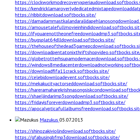
https://clockworkmodrecoveryxperiaudownload.softbocks.s
https://kendricklamaroverlydedicatedmixtapedownloaddatpi
https://ribbitdownload.softbocks.site/
https://damadammastkalandaralidapehlanosongdownload.s
https://amousetalefullmovieinhindidownload.softbocks.sit
https://ifyouarenottheonefreedownloadmp3.softbocks.sit
https://bugsplat64dlldownload.softbocks.site/
https://thehouseofthedead3gamepcdownload.softbocks.si
https://downloadpentatonixthriftshopvideo.softbocks.site
https://globetrotterhsupamodemacerdownload.softbocks.s
https://windows8mediacenterdownloadnotworking.softboc
https://downloadfifa11crack.softbocks.site/
https://celebidownloadevent.softbocks.site/
https://mekakucityactorseddownload.softbocks.site/
https://hareramaharekrishnasongsiskcondownload.softbock
https://shaeljindarimp3songdownload.softbocks.site/
https://fridayisforeverdownloadmp3.softbocks.site/
https://apocalypticafullalbumsfreedownload.softbocks.sit
Mazukus
05.07.2013
https://shinozakiviolindownload.softbocks.site/
https://gfabusingbfmp3download.softbocks.site/