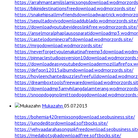
https://arrahmantamilislamicsongsdownload.wodmorzords.
https://bikinidestinationsfreedownload.wodmorzords.site/
https://snakehipsallmyfriendsdownloadwaptrick.wodmorzor
https://sepultadovivodownloaddublado.wodmorzords.site/
https://downloadyoutubevideoslinkfree.wodmorzords.site/
https://anselmoralphaplausosparatidownloadmp3.wodmorz
https://castelodominecraftdownload.wodmorzords.site/
https://mrgodownload.wodmorzords.site/
https://neverforgetyoulenakatinafreemp3download.wodmo
https://pinnaclestudioqsversion10download.wodmorzords.s
https://downloadeasyyoutubedownloadermozillafirefox.w
https://defqon12015albumdownload.wodmorzords.site/
https://hoyleenchantedpuzzlesfreefulldownload.wodmorzo
https://dreamboxtoolsfreewaredownload.wodmorzords.sit
https://downloadmp3amyhilangdalamterang.wodmorzords.
https://snoopdoggnolimittopdoggdownload.wodmorzords.s
Mukazahn
05.07.2013
https://bohemia420remixsongdownload.seobusiness.site/
https://junodeditordownload.softbocks.site/
https://yehvaadarahasongspkfreedownload.seobusiness.sit
https://medabotsgbadownloadfree.softbocks.site/