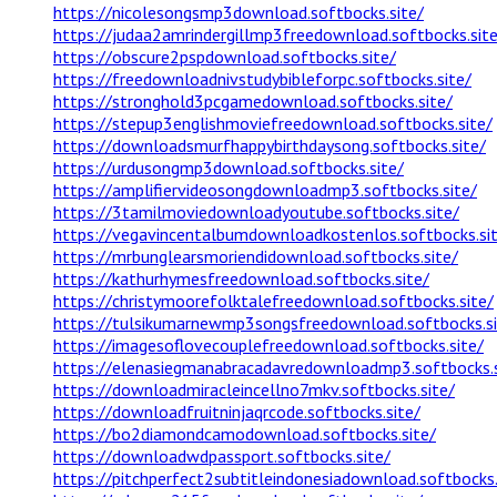
https://nicolesongsmp3download.softbocks.site/
https://judaa2amrindergillmp3freedownload.softbocks.site
https://obscure2pspdownload.softbocks.site/
https://freedownloadnivstudybibleforpc.softbocks.site/
https://stronghold3pcgamedownload.softbocks.site/
https://stepup3englishmoviefreedownload.softbocks.site/
https://downloadsmurfhappybirthdaysong.softbocks.site/
https://urdusongmp3download.softbocks.site/
https://amplifiervideosongdownloadmp3.softbocks.site/
https://3tamilmoviedownloadyoutube.softbocks.site/
https://vegavincentalbumdownloadkostenlos.softbocks.si
https://mrbunglearsmoriendidownload.softbocks.site/
https://kathurhymesfreedownload.softbocks.site/
https://christymoorefolktalefreedownload.softbocks.site/
https://tulsikumarnewmp3songsfreedownload.softbocks.si
https://imagesoflovecouplefreedownload.softbocks.site/
https://elenasiegmanabracadavredownloadmp3.softbocks.s
https://downloadmiracleincellno7mkv.softbocks.site/
https://downloadfruitninjaqrcode.softbocks.site/
https://bo2diamondcamodownload.softbocks.site/
https://downloadwdpassport.softbocks.site/
https://pitchperfect2subtitleindonesiadownload.softbocks.