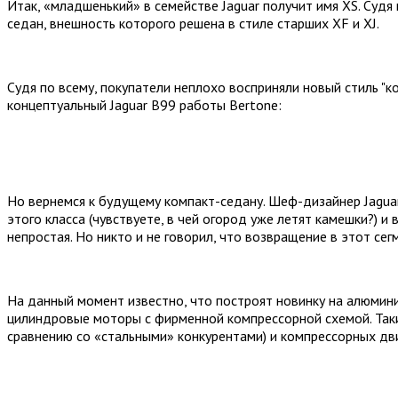
Итак, «младшенький» в семействе Jaguar получит имя XS. Суд
седан, внешность которого решена в стиле старших XF и XJ.
Судя по всему, покупатели неплохо восприняли новый стиль "к
концептуальный Jaguar B99 работы Bertone:
Но вернемся к будущему компакт-седану. Шеф-дизайнер Jagua
этого класса (чувствуете, в чей огород уже летят камешки?) и
непростая. Но никто и не говорил, что возвращение в этот сег
На данный момент известно, что построят новинку на алюминие
цилиндровые моторы с фирменной компрессорной схемой. Таки
сравнению со «стальными» конкурентами) и компрессорных дв