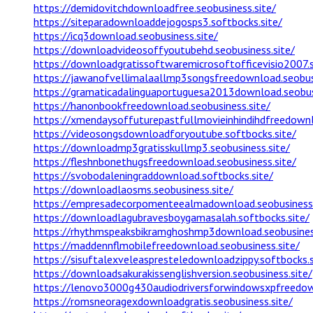
https://demidovitchdownloadfree.seobusiness.site/
https://siteparadownloaddejogosps3.softbocks.site/
https://icq3download.seobusiness.site/
https://downloadvideosoffyoutubehd.seobusiness.site/
https://downloadgratissoftwaremicrosoftofficevisio2007.s
https://jawanofvellimalaallmp3songsfreedownload.seobusi
https://gramaticadalinguaportuguesa2013download.seobusi
https://hanonbookfreedownload.seobusiness.site/
https://xmendaysoffuturepastfullmovieinhindihdfreedownl
https://videosongsdownloadforyoutube.softbocks.site/
https://downloadmp3gratisskullmp3.seobusiness.site/
https://fleshnbonethugsfreedownload.seobusiness.site/
https://svobodaleningraddownload.softbocks.site/
https://downloadlaosms.seobusiness.site/
https://empresadecorpomenteealmadownload.seobusiness.
https://downloadlagubravesboygamasalah.softbocks.site/
https://rhythmspeaksbikramghoshmp3download.seobusiness
https://maddennflmobilefreedownload.seobusiness.site/
https://sisuftalexveleaspresteledownloadzippy.softbocks.s
https://downloadsakurakissenglishversion.seobusiness.site/
https://lenovo3000g430audiodriversforwindowsxpfreedown
https://romsneoragexdownloadgratis.seobusiness.site/