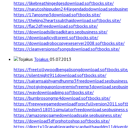
https://likebreathingedgesdownload.softbocks.site/
https://narutoshippuden244legendadodownload.seobusines
https://17anosmp3download.softbocks.site/
https://theking2heartssubthaidownload.softbocks.site/
https://flac2dfreedownload.softbocks.site/
https://downloadsilkroadkitaro.seobusiness.site/
https://downloadjcvdtorent.softbocks.site/
https://downloadrobocopyexeserver2008.softbocks.site/
https://cleanversionsofsongsdownload.softbocks.site/
Tojakus
05.07.2013
https://freetollywoodbengalisongdownload.softbocks.site
https://silentnight911download.softbocks.site/
https://sairamsaishyamdhunmp3freedownload.seobusiness.
https://notgivinguponloveremixfreemp3download.seobusine
https://wavdownloadping.softbocks.site/
https://bumbrosongmp4download.softbocks.site/
https://freewwegamedownloadforpcfullversion2011.softb
https://edsim518051simulatorfreedownload.seobusiness.s
https://amazonpcgamedownloadssale.seobusiness.site/
https://download3dforphotoshop.softbocks.site/
https://directx10capablegraphicscardwithawddm11driverdo