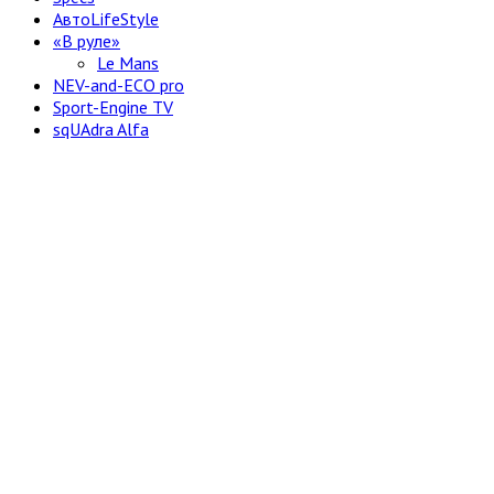
АвтоLifeStyle
«В руле»
Le Mans
NEV-and-ECO pro
Sport-Engine TV
sqUAdra Alfa