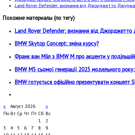
Land Rover Defender: визнання від Джорджетто Джудж
Похожие материалы (по тегу)
Land Rover Defender: визнання від Джорджетт
BMW Skytop Concept: зміна курсу?
Франк ван Мііл з BMW M про акценти у подільшій
BMW M5 сьомої генерації 2025 модельного року: є
BMW готується офіційно презентувати концепт Sky
«
Август 2026
»
Пн
Вт
Ср
Чт
Пт
Сб
Вс
1
2
3
4
5
6
7
8
9