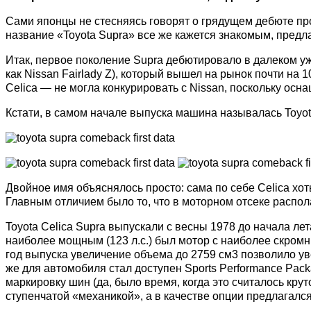
Сами японцы не стесняясь говорят о грядущем дебюте прос
название «Toyota Supra» все же кажется знакомым, предла
Итак, первое поколение Supra дебютировало в далеком уже
как Nissan Fairlady Z), который вышел на рынок почти на 
Celica — не могла конкурировать с Nissan, поскольку ос
Кстати, в самом начале выпуска машина называлась Toyota
Двойное имя объяснялось просто: сама по себе Celica хоть
Главным отличием было то, что в моторном отсеке распол
Toyota Celica Supra выпускали с весны 1978 до начала л
наиболее мощным (123 л.с.) был мотор с наиболее скромн
год выпуска увеличение объема до 2759 см3 позволило уве
же для автомобиля стал доступен Sports Performance Pac
маркировку шин (да, было время, когда это считалось круто
ступенчатой «механикой», а в качестве опции предлагалс