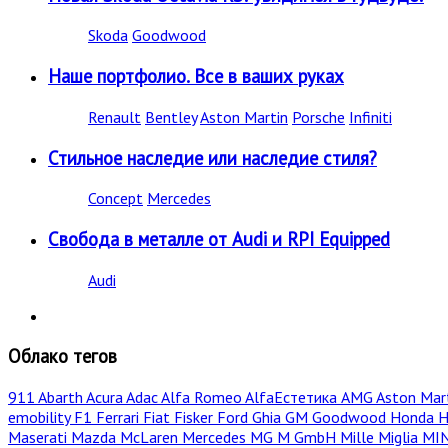
Skoda
Goodwood
Наше портфолио. Все в ваших руках
Renault
Bentley
Aston Martin
Porsche
Infiniti
Стильное наследие или наследие стиля?
Concept
Mercedes
Свобода в металле от Audi и RPI Equipped
Audi
Облако тегов
911
Abarth
Acura
Adac
Alfa Romeo
AlfaЕстетика
AMG
Aston Mar
emobility
F1
Ferrari
Fiat
Fisker
Ford
Ghia
GM
Goodwood
Honda
H
Maserati
Mazda
McLaren
Mercedes
MG
M GmbH
Mille Miglia
MI