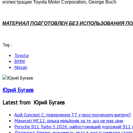
иллюстрации Toyota Motor Corporation, George Buch
МАТЕРИАЛ ПОДГОТОВЛЕН БЕЗ ИСПОЛЬЗОВАНИЯ П
Tag :
Toyota
BMW
Nissan
Юрий Бугаев
Latest from Юрий Бугаев
Audi Concept C: повернення ТТ у простроченому вигляді?
Maserati MC12: кілька мільйонів за те, що не має ціни
Porsche 911 Turbo S 2026: найпотужніший дорожній 911 у
Джорджо Армані: значимість авто в житті символа стиля