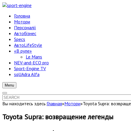
Головна
Мотори
Персоналії
Автобізнес
Specs
АвтоLifeStyle
«В руле»
Le Mans
NEV-and-ECO pro
Sport-Engine TV
sqUAdra Alfa
Menu
Вы находитесь здесь:
Главная
»
Мотори
»
Toyota Supra: возвращ
Toyota Supra: возвращение легенды