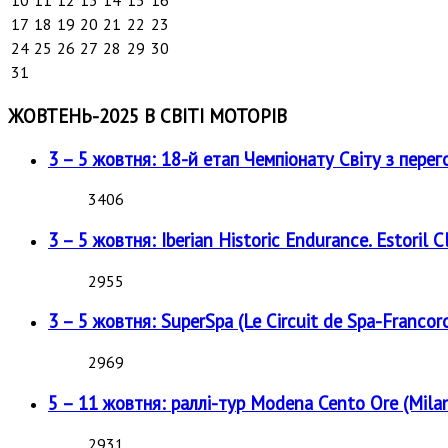
10
11
12
13
14
15
16
17
18
19
20
21
22
23
24
25
26
27
28
29
30
31
ЖОВТЕНЬ-2025 В СВІТІ МОТОРІВ
3 – 5 жовтня: 18-й етап Чемпіонату Світу з перег
3406
3 – 5 жовтня: Iberian Historic Endurance. Estoril Cl
2955
3 – 5 жовтня: SuperSpa (Le Circuit de Spa-Francor
2969
5 – 11 жовтня: раллі-тур Modena Cento Ore (Milan
2931