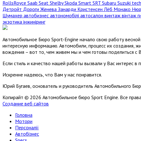
RollsRoyce
Saab
Seat
Shelby
Skoda
Smart
SRT
Subaru
Suzuki
tec
Детройт
Дороги
Женева
Занарди
Кристенсен
Лёб
Монако
Нюр
Шумахер
автобизнес
автономобілі
автосалон
винтаж
вінтаж
г
экзотика
інжиніринг
Автомобильное Бюро Sport-Engine начало свою работу весной 
интересную информацию. Автомобили, процесс их создания, жи
вождения – вот то, чем живем мы и чем готовы поделиться с 
Если стиль и качество нашей работы вызвали у Вас интерес в 
Искренне надеюсь, что Вам у нас понравится.
Юрий Бугаев, основатель и руководитель Автомобильного Бюр
Копирайт © 2026 Автомобильное бюро Sport Engine. Все пра
Создание веб сайтов
Головна
Мотори
Персоналії
Автобізнес
Specs