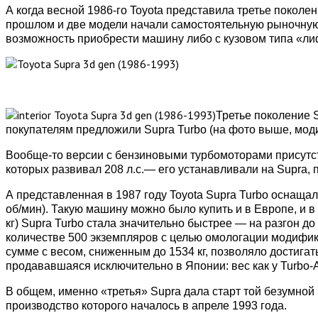
А
когда весной 1986-го Toyota представила третье поколен
прошлом и две модели начали самостоятельную рыночную
возможность приобрести машину либо с кузовом типа «лиф
Третье поколение S
покупателям предложили Supra Turbo (на фото выше, мод
Вообще-то версии с бензиновыми турбомоторами присутст
которых развивал 208 л.с.— его устанавливали на Supra
А представленная в 1987 году Toyota Supra Turbo оснаща
об/мин). Такую машину можно было купить и в Европе, и
кг) Supra Turbo стала значительно быстрее — на разгон до
количестве 500 экземпляров с целью омологации модифика
сумме с весом, сниженным до 1534 кг, позволяло достигать
продававшаяся исключительно в Японии: вес как у Turbo-A, 
В общем, именно «третья» Supra дала старт той безумной
производство которого началось в апреле 1993 года.