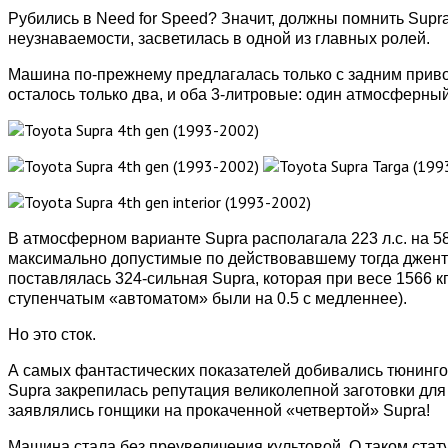
Рубились в Need for Speed? Значит, должны помнить Supr
неузнаваемости, засветилась в одной из главных ролей.
Машина по-прежнему предлагалась только с задним приво
осталось только два, и оба 3-литровые: один атмосферный,
В атмосферном варианте Supra располагала 223 л.с. на 580
максимально допустимые по действовавшему тогда джен
поставлялась 324-сильная Supra, которая при весе 1566 кг
ступенчатым «автоматом» были на 0.5 с медленнее).
Но это сток.
А самых фантастических показателей добивались тюнингом:
Supra закрепилась репутация великолепной заготовки для 
заявлялись гонщики на прокаченной «четвертой» Supra!
Машина стала без преувеличения культовой. О таком стату