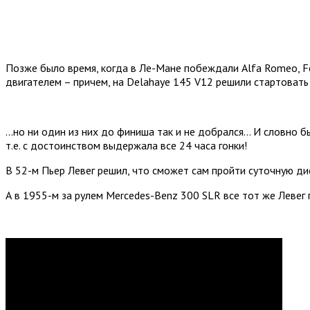
Позже было время, когда в Ле-Мане побеждали Alfa Romeo, Fe
двигателем – причем, на Delahaye 145 V12 решили стартовать 
...но ни один из них до финиша так и не добрался… И словно 
т.е. с достоинством выдержала все 24 часа гонки!
В 52-м Пьер Левег решил, что сможет сам пройти суточную дис
А в 1955-м за рулем Mercedes-Benz 300 SLR все тот же Левег п