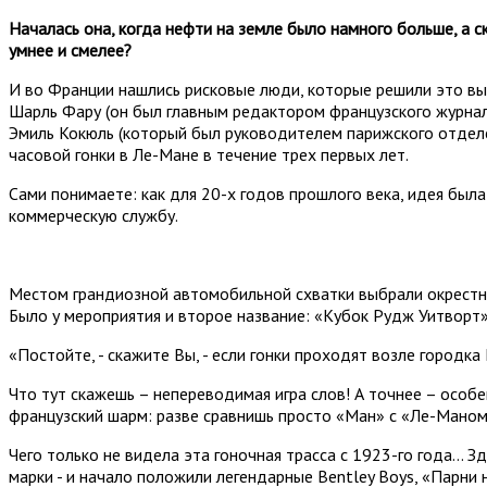
Началась она, когда нефти на земле было намного больше, а 
умнее и смелее?
И во Франции нашлись рисковые люди, которые решили это выяс
Шарль Фару (он был главным редактором французского журнала
Эмиль Кокюль (который был руководителем парижского отделе
часовой гонки в Ле-Мане в течение трех первых лет.
Сами понимаете: как для 20-х годов прошлого века, идея была
коммерческую службу.
Местом грандиозной автомобильной схватки выбрали окрестно
Было у мероприятия и второе название: «Кубок Рудж Уитворт»
«Постойте, - скажите Вы, - если гонки проходят возле город
Что тут скажешь – непереводимая игра слов! А точнее – особе
французский шарм: разве сравнишь просто «Ман» с «Ле-Маном
Чего только не видела эта гоночная трасса с 1923-го года… 
марки - и начало положили легендарные Bentley Boys, «Парни н