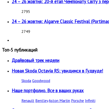
24 – 26 жовтня: 20-й етап Чемпіонату Світу з пе
2795
24 – 26 жовтня: Algarve Classic Festival (Portimao
2749
Топ-5 публикаций
Драйвовый трек недели
Новая Skoda Octavia RS: увидимся в Гудвуде!
Skoda
Goodwood
Наше портфолио. Все в ваших руках
Renault
Bentley
Aston Martin
Porsche
Infiniti