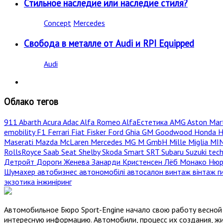
Стильное наследие или наследие стиля?
Concept
Mercedes
Свобода в металле от Audi и RPI Equipped
Audi
Облако тегов
911
Abarth
Acura
Adac
Alfa Romeo
AlfaЕстетика
AMG
Aston Mar
emobility
F1
Ferrari
Fiat
Fisker
Ford
Ghia
GM
Goodwood
Honda
H
Maserati
Mazda
McLaren
Mercedes
MG
M GmbH
Mille Miglia
MI
RollsRoyce
Saab
Seat
Shelby
Skoda
Smart
SRT
Subaru
Suzuki
tec
Детройт
Дороги
Женева
Занарди
Кристенсен
Лёб
Монако
Нюр
Шумахер
автобизнес
автономобілі
автосалон
винтаж
вінтаж
г
экзотика
інжиніринг
Автомобильное Бюро Sport-Engine начало свою работу весной 
интересную информацию. Автомобили, процесс их создания, жи