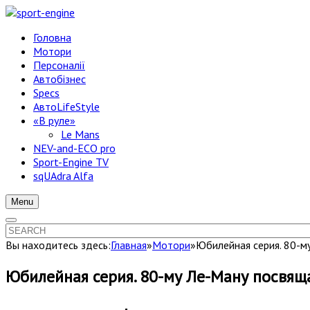
Головна
Мотори
Персоналії
Автобізнес
Specs
АвтоLifeStyle
«В руле»
Le Mans
NEV-and-ECO pro
Sport-Engine TV
sqUAdra Alfa
Menu
Вы находитесь здесь:
Главная
»
Мотори
»
Юбилейная серия. 80-му
Юбилейная серия. 80-му Ле-Ману посвящае