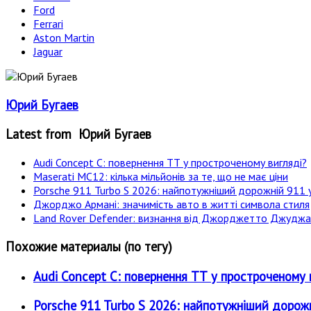
Ford
Ferrari
Aston Martin
Jaguar
Юрий Бугаев
Latest from Юрий Бугаев
Audi Concept C: повернення ТТ у простроченому вигляді?
Maserati MC12: кілька мільйонів за те, що не має ціни
Porsche 911 Turbo S 2026: найпотужніший дорожній 911 у
Джорджо Армані: значимість авто в житті символа стиля
Land Rover Defender: визнання від Джорджетто Джудж
Похожие материалы (по тегу)
Audi Concept C: повернення ТТ у простроченому 
Porsche 911 Turbo S 2026: найпотужніший дорожн