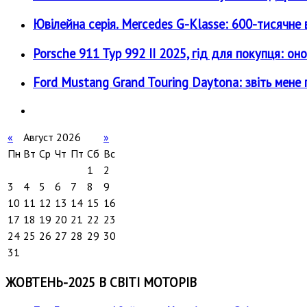
Ювілейна серія. Mercedes G-Klasse: 600-тисячне 
Porsche 911 Typ 992 II 2025, гід для покупця: о
Ford Mustang Grand Touring Daytona: звіть мен
«
Август 2026
»
Пн
Вт
Ср
Чт
Пт
Сб
Вс
1
2
3
4
5
6
7
8
9
10
11
12
13
14
15
16
17
18
19
20
21
22
23
24
25
26
27
28
29
30
31
ЖОВТЕНЬ-2025 В СВІТІ МОТОРІВ