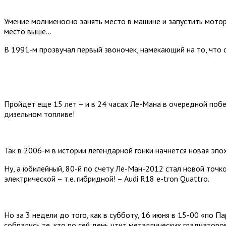
Умение молниеносно занять место в машине и запустить мотор
место выше…
В 1991-м прозвучал первый звоночек, намекающий на то, что 
Пройдет еще 15 лет – и в 24 часах Ле-Мана в очередной побе
дизельном топливе!
Так в 2006-м в истории легендарной гонки начнется новая эпо
Ну, а юбилейный, 80-й по счету Ле-Ман-2012 стал новой точк
электрической – т.е. гибридной! – Audi R18 e-tron Quattro.
Но за 3 недели до того, как в субботу, 16 июня в 15-00 «по 
собрались те, кто по сей день чтит металлических гладиаторо