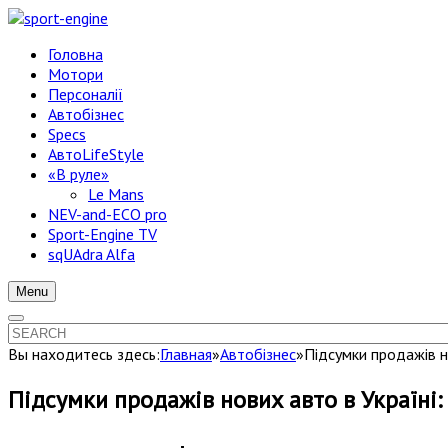
Головна
Мотори
Персоналії
Автобізнес
Specs
АвтоLifeStyle
«В руле»
Le Mans
NEV-and-ECO pro
Sport-Engine TV
sqUAdra Alfa
Menu
Вы находитесь здесь:
Главная
»
Автобізнес
»
Підсумки продажів н
Підсумки продажів нових авто в Україні: