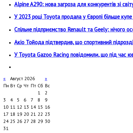
Alpine A290: нова загроза для конкурентів зі 
У 2023 році Toyota продала у Європі більше купе 
Спільне підприємство Renault та Geely: нічого ос
Акіо Тойода підтвердив, що спортивний підрозді
У Toyota Gazoo Racing повідомили, що під час ю
«
Август 2026
»
Пн
Вт
Ср
Чт
Пт
Сб
Вс
1
2
3
4
5
6
7
8
9
10
11
12
13
14
15
16
17
18
19
20
21
22
23
24
25
26
27
28
29
30
31