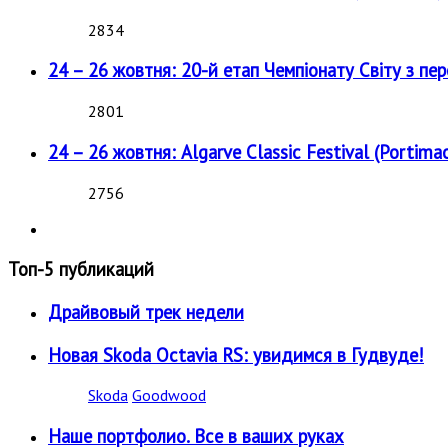
2834
24 – 26 жовтня: 20-й етап Чемпіонату Світу з пе
2801
24 – 26 жовтня: Algarve Classic Festival (Portimao
2756
Топ-5 публикаций
Драйвовый трек недели
Новая Skoda Octavia RS: увидимся в Гудвуде!
Skoda
Goodwood
Наше портфолио. Все в ваших руках