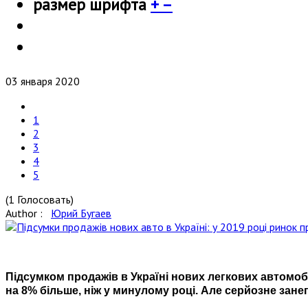
размер шрифта
+
–
03 января 2020
1
2
3
4
5
(1 Голосовать)
Author :
Юрий Бугаев
Підсумком продажів в Україні нових легкових автомобі
на 8% більше, ніж у минулому році. Але серйозне зан