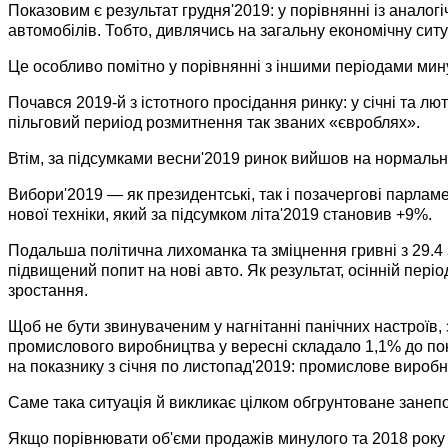
Показовим є результат грудня'2019: у порівнянні із анало
автомобілів. Тобто, дивлячись на загальну економічну ситу
Це особливо помітно у порівнянні з іншими періодами мину
Почався 2019-й з істотного просідання ринку: у січні та л
пільговий периіод розмитнення так званих «євроблях».
Втім, за підсумками весни'2019 ринок вийшов на нормальн
Вибори'2019 — як президентські, так і позачергові парламе
нової техніки, який за підсумком літа'2019 становив +9%.
Подальша політична лихоманка та зміцнення гривні з 29.4 
підвищений попит на нові авто. Як результат, осінній пер
зростання.
Щоб не бути звинуваченим у нагнітанні панічних настроїв, 
промислового виробництва у вересні складало 1,1% до пока
на показнику з січня по листопад'2019: промислове виробн
Саме така ситуація й викликає цілком обгрунтоване занепо
Якщо порівнювати об'єми продажів минулого та 2018 року