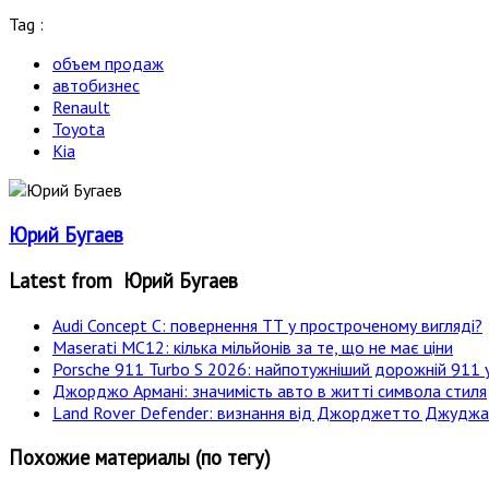
Tag :
объем продаж
автобизнес
Renault
Toyota
Kia
Юрий Бугаев
Latest from Юрий Бугаев
Audi Concept C: повернення ТТ у простроченому вигляді?
Maserati MC12: кілька мільйонів за те, що не має ціни
Porsche 911 Turbo S 2026: найпотужніший дорожній 911 у
Джорджо Армані: значимість авто в житті символа стиля
Land Rover Defender: визнання від Джорджетто Джудж
Похожие материалы (по тегу)