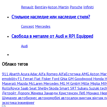
Renault
Bentley
Aston Martin
Porsche
Infiniti
Стильное наследие или наследие стиля?
Concept
Mercedes
Свобода в металле от Audi и RPI Equipped
Audi
Облако тегов
911
Abarth
Acura
Adac
Alfa Romeo
AlfaЕстетика
AMG
Aston Mar
emobility
F1
Ferrari
Fiat
Fisker
Ford
Ghia
GM
Goodwood
Honda
H
Maserati
Mazda
McLaren
Mercedes
MG
M GmbH
Mille Miglia
MI
RollsRoyce
Saab
Seat
Shelby
Skoda
Smart
SRT
Subaru
Suzuki
tec
Детройт
Дороги
Женева
Занарди
Кристенсен
Лёб
Монако
Нюр
Шумахер
автобизнес
автономобілі
автосалон
винтаж
вінтаж
г
экзотика
інжиніринг