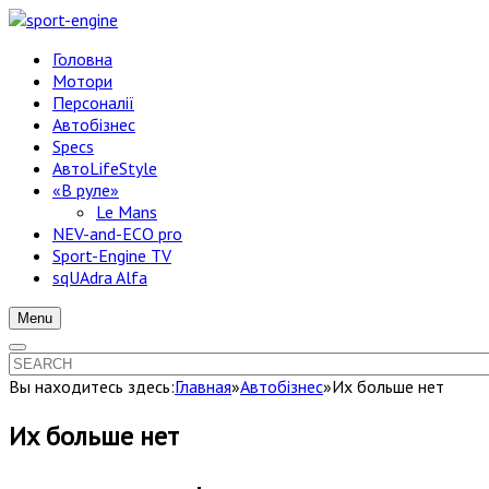
Головна
Мотори
Персоналії
Автобізнес
Specs
АвтоLifeStyle
«В руле»
Le Mans
NEV-and-ECO pro
Sport-Engine TV
sqUAdra Alfa
Menu
Вы находитесь здесь:
Главная
»
Автобізнес
»
Их больше нет
Их больше нет