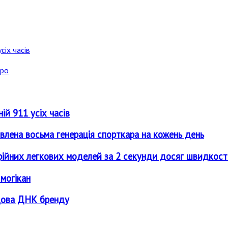
сіх часів
аро
ій 911 усіх часів
новлена восьма генерація спорткара на кожень день
рійних легкових моделей за 2 секунди досяг швидкості
 могікан
адова ДНК бренду