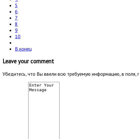
5
6
7
8
9
10
В конец
Leave your comment
Убедитесь, что Вы ввели всю требуемую информацию, в поля, 