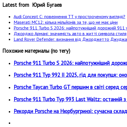
Latest from Юрий Бугаев
Audi Concept C: повернення ТТ у простроченому вигляді?
Maserati MC12: кілька мільйонів за те, що не має ціни
Porsche 911 Turbo S 2026: найпотужніший дорожній 911 у
Джорджо Армані: значимість авто в житті символа стиля
Land Rover Defender: визнання від Джорджетто Джудж
Похожие материалы (по тегу)
Porsche 911 Turbo S 2026: найпотужніший дорожн
Porsche 911 Typ 992 II 2025, гід для покупця: о
Porsche Taycan Turbo GT першим в світі серед се
Porsche 911 Turbo Typ 993 Last Waltz: останній з
Рекорди Porsche на Нюрбургринзі: сучасна скл