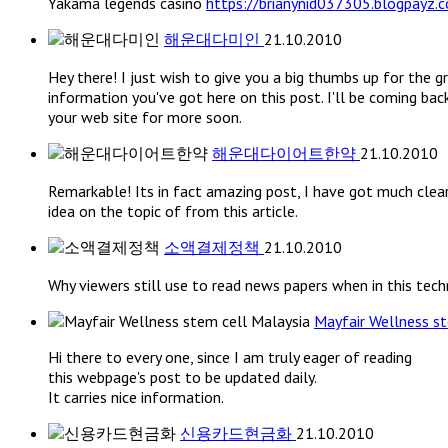
Yakama legends casino
https://brianynid037305.blogpayz.
해운대다미인
21.10.2010
Hey there! I just wish to give you a big thumbs up for the g
information you've got here on this post. I'll be coming bac
your web site for more soon.
해운대다이어트한약
21.10.2010
Remarkable! Its in fact amazing post, I have got much clea
idea on the topic of from this article.
소액결제정책
21.10.2010
Why viewers still use to read news papers when in this tec
Mayfair Wellness s
Hi there to every one, since I am truly eager of reading
this webpage's post to be updated daily.
It carries nice information.
신용카드현금화
21.10.2010