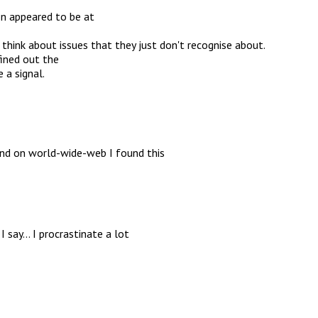
on appeared to be at
e think about issues that they just don't recognise about.
fined out the
 a signal.
and on world-wide-web I found this
I say… I procrastinate a lot