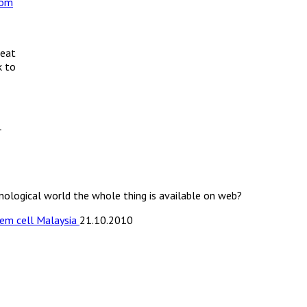
com
reat
k to
r
hnological world the whole thing is available on web?
tem cell Malaysia
21.10.2010