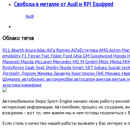
Свобода в металле от Audi и RPI Equipped
Audi
Облако тегов
911
Abarth
Acura
Adac
Alfa Romeo
AlfaЕстетика
AMG
Aston Mar
emobility
F1
Ferrari
Fiat
Fisker
Ford
Ghia
GM
Goodwood
Honda
H
Maserati
Mazda
McLaren
Mercedes
MG
M GmbH
Mille Miglia
MI
RollsRoyce
Saab
Seat
Shelby
Skoda
Smart
SRT
Subaru
Suzuki
tec
Детройт
Дороги
Женева
Занарди
Кристенсен
Лёб
Монако
Нюр
Шумахер
автобизнес
автономобілі
автосалон
винтаж
вінтаж
г
экзотика
інжиніринг
Автомобильное Бюро Sport-Engine начало свою работу весной 
интересную информацию. Автомобили, процесс их создания, жи
вождения – вот то, чем живем мы и чем готовы поделиться с 
Если стиль и качество нашей работы вызвали у Вас интерес в 