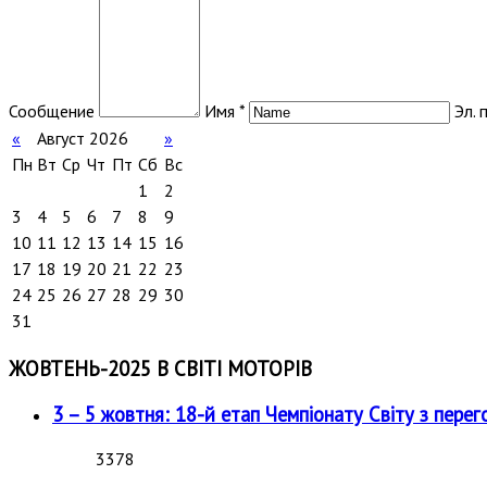
Сообщение
Имя *
Эл. 
«
Август 2026
»
Пн
Вт
Ср
Чт
Пт
Сб
Вс
1
2
3
4
5
6
7
8
9
10
11
12
13
14
15
16
17
18
19
20
21
22
23
24
25
26
27
28
29
30
31
ЖОВТЕНЬ-2025 В СВІТІ МОТОРІВ
3 – 5 жовтня: 18-й етап Чемпіонату Світу з перег
3378