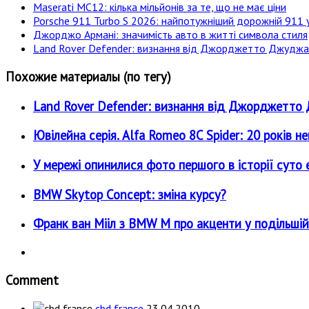
Maserati MC12: кілька мільйонів за те, що не має ціни
Porsche 911 Turbo S 2026: найпотужніший дорожній 911 у
Джорджо Армані: значимість авто в житті символа стиля
Land Rover Defender: визнання від Джорджетто Джудж
Похожие материалы (по тегу)
Land Rover Defender: визнання від Джорджетт
Ювілейна серія. Alfa Romeo 8C Spider: 20 років н
У мережі опинилися фото першого в історії суто е
BMW Skytop Concept: зміна курсу?
Франк ван Мііл з BMW M про акценти у подільшій
Comment
cbd france
23.04.2010