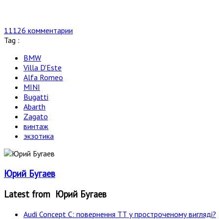
11126 комментарии
Tag :
BMW
Villa D'Este
Alfa Romeo
MINI
Bugatti
Abarth
Zagato
винтаж
экзотика
Юрий Бугаев
Latest from Юрий Бугаев
Audi Concept C: повернення ТТ у простроченому вигляді?