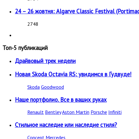
24 – 26 жовтня: Algarve Classic Festival (Portimao
2748
Топ-5 публикаций
Драйвовый трек недели
Новая Skoda Octavia RS: увидимся в Гудвуде!
Skoda
Goodwood
Наше портфолио. Все в ваших руках
Renault
Bentley
Aston Martin
Porsche
Infiniti
Стильное наследие или наследие стиля?
Concept
Mercedes