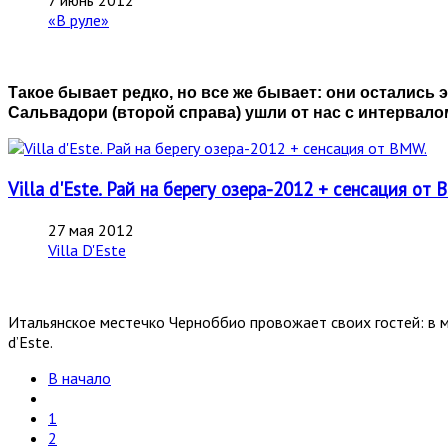
7 июнь 2012
«В руле»
Такое бывает редко, но все же бывает: они остались 
Сальвадори (второй справа) ушли от нас с интервал
Villa d'Este. Рай на берегу озера-2012 + сенсация от 
27 мая 2012
Villa D'Este
Итальянское местечко Черноббио провожает своих гостей: в м
d’Este.
В начало
1
2