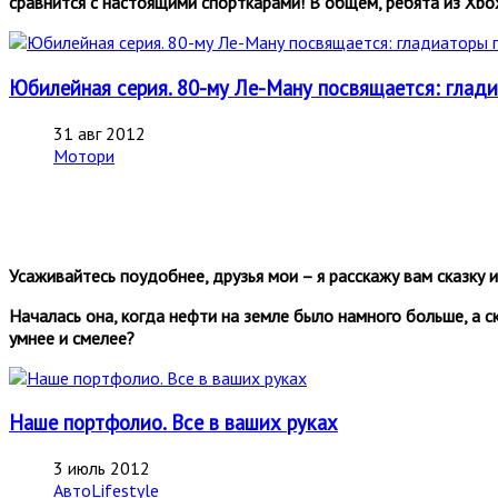
сравнится с настоящими спорткарами! В общем, ребята из Xbox
Юбилейная серия. 80-му Ле-Ману посвящается: гладиа
31 авг 2012
Мотори
Усаживайтесь поудобнее, друзья мои – я расскажу вам сказку и
Началась она, когда нефти на земле было намного больше, а 
умнее и смелее?
Наше портфолио. Все в ваших руках
3 июль 2012
АвтоLifestyle