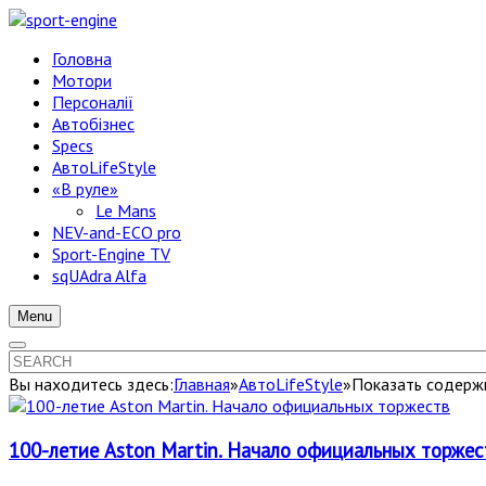
Головна
Мотори
Персоналії
Автобізнес
Specs
АвтоLifeStyle
«В руле»
Le Mans
NEV-and-ECO pro
Sport-Engine TV
sqUAdra Alfa
Menu
Вы находитесь здесь:
Главная
»
АвтоLifeStyle
»
Показать содержи
100-летие Aston Martin. Начало официальных торжес