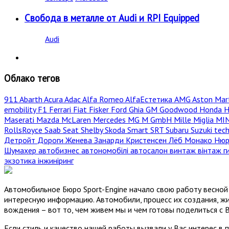
Свобода в металле от Audi и RPI Equipped
Audi
Облако тегов
911
Abarth
Acura
Adac
Alfa Romeo
AlfaЕстетика
AMG
Aston Mar
emobility
F1
Ferrari
Fiat
Fisker
Ford
Ghia
GM
Goodwood
Honda
H
Maserati
Mazda
McLaren
Mercedes
MG
M GmbH
Mille Miglia
MI
RollsRoyce
Saab
Seat
Shelby
Skoda
Smart
SRT
Subaru
Suzuki
tec
Детройт
Дороги
Женева
Занарди
Кристенсен
Лёб
Монако
Нюр
Шумахер
автобизнес
автономобілі
автосалон
винтаж
вінтаж
г
экзотика
інжиніринг
Автомобильное Бюро Sport-Engine начало свою работу весной 
интересную информацию. Автомобили, процесс их создания, жи
вождения – вот то, чем живем мы и чем готовы поделиться с 
Если стиль и качество нашей работы вызвали у Вас интерес в 