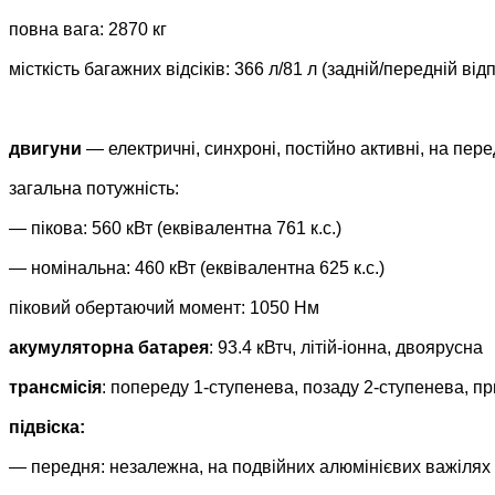
повна вага: 2870 кг
місткість багажних відсіків: 366 л/81 л (задній/передній від
двигуни
— електричні, синхроні, постійно активні, на перед
загальна потужність:
— пікова: 560 кВт (еквівалентна 761 к.с.)
— номінальна: 460 кВт (еквівалентна 625 к.с.)
піковий обертаючий момент: 1050 Нм
акумуляторна батарея
: 93.4 кВтч, літій-іонна, двоярусна
трансмісія
: попереду 1-ступенева, позаду 2-ступенева, 
підвіска:
— передня: незалежна, на подвійних алюмінієвих важілях