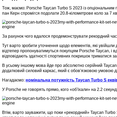
Тож, маємо: Porsche Taycan Turbo S 2023 із опціональним 
пан Керн спромігся подолати 20.8-кілометрове коло за 7 хв 
За рахунок чого вдалося продемонструвати рекордний ча
Тут варто зробити уточнення щодо елементів, які увійшли до
відтепер пропонуватимуться покупцям Porsche Taycan, і в
відповідають здатності спортивних покришок триматися за 
В усьому іншому мова йде про абсолютно серійний Taycan 
додатковий силовий каркас, який є обов'язковою умовою дл
Нагадаємо:
номінальна потужність Taycan Turbo S еквіва
У Porsche не говорять прямо, кого «об'їхали» на 2.2 секун
Втім, варто зауважити, що поки «рекордний» Taycan Turbo