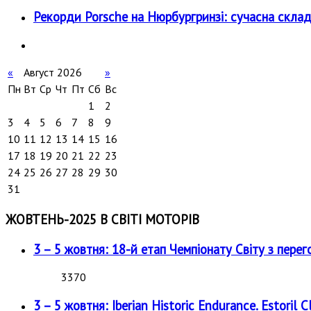
Рекорди Porsche на Нюрбургринзі: сучасна скл
«
Август 2026
»
Пн
Вт
Ср
Чт
Пт
Сб
Вс
1
2
3
4
5
6
7
8
9
10
11
12
13
14
15
16
17
18
19
20
21
22
23
24
25
26
27
28
29
30
31
ЖОВТЕНЬ-2025 В СВІТІ МОТОРІВ
3 – 5 жовтня: 18-й етап Чемпіонату Світу з перег
3370
3 – 5 жовтня: Iberian Historic Endurance. Estoril Cl