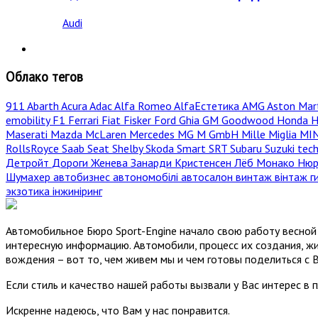
Audi
Облако тегов
911
Abarth
Acura
Adac
Alfa Romeo
AlfaЕстетика
AMG
Aston Mar
emobility
F1
Ferrari
Fiat
Fisker
Ford
Ghia
GM
Goodwood
Honda
H
Maserati
Mazda
McLaren
Mercedes
MG
M GmbH
Mille Miglia
MI
RollsRoyce
Saab
Seat
Shelby
Skoda
Smart
SRT
Subaru
Suzuki
tec
Детройт
Дороги
Женева
Занарди
Кристенсен
Лёб
Монако
Нюр
Шумахер
автобизнес
автономобілі
автосалон
винтаж
вінтаж
г
экзотика
інжиніринг
Автомобильное Бюро Sport-Engine начало свою работу весной 
интересную информацию. Автомобили, процесс их создания, жи
вождения – вот то, чем живем мы и чем готовы поделиться с 
Если стиль и качество нашей работы вызвали у Вас интерес в 
Искренне надеюсь, что Вам у нас понравится.