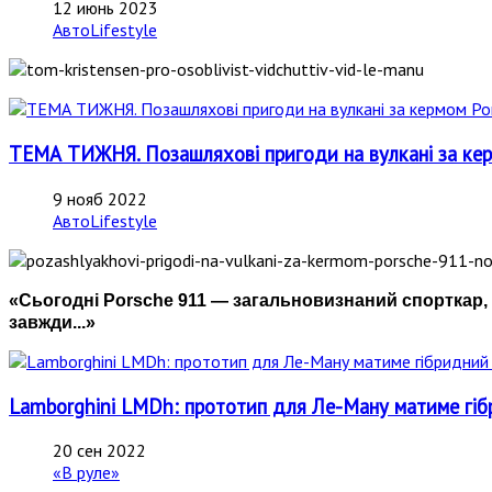
12 июнь 2023
АвтоLifestyle
ТЕМА ТИЖНЯ. Позашляхові пригоди на вулкані за керм
9 нояб 2022
АвтоLifestyle
«Сьогодні Porsche 911 — загальновизнаний спорткар, 
завжди...»
Lamborghini LMDh: прототип для Ле-Ману матиме гіб
20 сен 2022
«В руле»