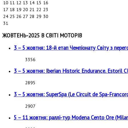
10
11
12
13
14
15
16
17
18
19
20
21
22
23
24
25
26
27
28
29
30
31
ЖОВТЕНЬ-2025 В СВІТІ МОТОРІВ
3 – 5 жовтня: 18-й етап Чемпіонату Світу з перег
3356
3 – 5 жовтня: Iberian Historic Endurance. Estoril Cl
2895
3 – 5 жовтня: SuperSpa (Le Circuit de Spa-Francor
2907
5 – 11 жовтня: раллі-тур Modena Cento Ore (Milan