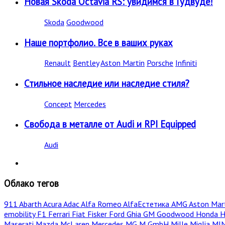
Новая Skoda Octavia RS: увидимся в Гудвуде!
Skoda
Goodwood
Наше портфолио. Все в ваших руках
Renault
Bentley
Aston Martin
Porsche
Infiniti
Стильное наследие или наследие стиля?
Concept
Mercedes
Свобода в металле от Audi и RPI Equipped
Audi
Облако тегов
911
Abarth
Acura
Adac
Alfa Romeo
AlfaЕстетика
AMG
Aston Mar
emobility
F1
Ferrari
Fiat
Fisker
Ford
Ghia
GM
Goodwood
Honda
H
Maserati
Mazda
McLaren
Mercedes
MG
M GmbH
Mille Miglia
MI