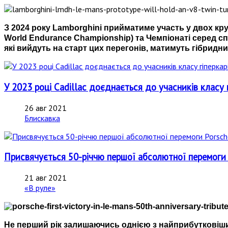
З 2024 року Lamborghini прийматиме участь у двох кру
World Endurance Championship) та Чемпіонаті серед сп
які вийдуть на старт цих перегонів, матимуть гібридни
У 2023 році Cadillac доєднається до учасників класу 
26 авг 2021
Блискавка
Присвячується 50-річчю першої абсолютної перемоги 
21 авг 2021
«В руле»
Не перший рік залишаючись однією з найприбутковіши