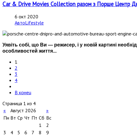
Car & Drive Movies Collection разом з Порше Центр Дн
6 окт 2020
АвтоLifestyle
Уявіть собі, що Ви — режисер, і у новій картині необ
особливостей життя...
1
2
3
4
В конец
Страница 1 из 4
«
Август 2026
»
Пн
Вт
Ср
Чт
Пт
Сб
Вс
1
2
3
4
5
6
7
8
9