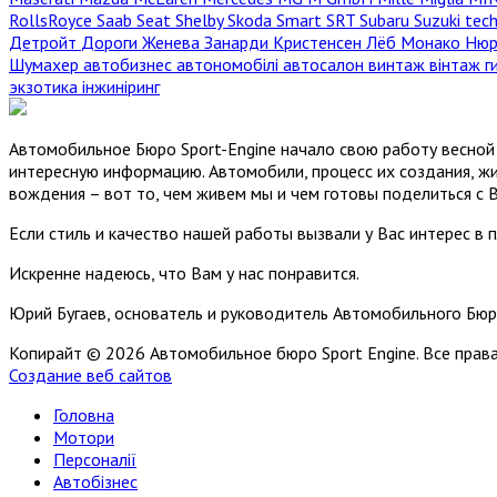
RollsRoyce
Saab
Seat
Shelby
Skoda
Smart
SRT
Subaru
Suzuki
tec
Детройт
Дороги
Женева
Занарди
Кристенсен
Лёб
Монако
Нюр
Шумахер
автобизнес
автономобілі
автосалон
винтаж
вінтаж
г
экзотика
інжиніринг
Автомобильное Бюро Sport-Engine начало свою работу весной 
интересную информацию. Автомобили, процесс их создания, жи
вождения – вот то, чем живем мы и чем готовы поделиться с 
Если стиль и качество нашей работы вызвали у Вас интерес в 
Искренне надеюсь, что Вам у нас понравится.
Юрий Бугаев, основатель и руководитель Автомобильного Бюр
Копирайт © 2026 Автомобильное бюро Sport Engine. Все пра
Создание веб сайтов
Головна
Мотори
Персоналії
Автобізнес