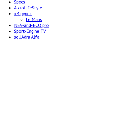
Specs
АвтоLifeStyle
«В руле»
Le Mans
NEV-and-ECO pro
Sport-Engine TV
sqUAdra Alfa