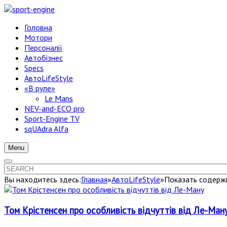
Головна
Мотори
Персоналії
Автобізнес
Specs
АвтоLifeStyle
«В руле»
Le Mans
NEV-and-ECO pro
Sport-Engine TV
sqUAdra Alfa
Menu
Вы находитесь здесь:
Главная
»
АвтоLifeStyle
»
Показать содержи
Том Крістенсен про особливість відчуттів від Ле-Ман