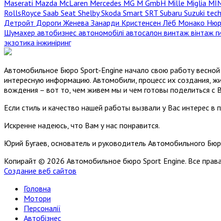
Maserati
Mazda
McLaren
Mercedes
MG
M GmbH
Mille Miglia
MI
RollsRoyce
Saab
Seat
Shelby
Skoda
Smart
SRT
Subaru
Suzuki
tec
Детройт
Дороги
Женева
Занарди
Кристенсен
Лёб
Монако
Нюр
Шумахер
автобизнес
автономобілі
автосалон
винтаж
вінтаж
г
экзотика
інжиніринг
Автомобильное Бюро Sport-Engine начало свою работу весной 
интересную информацию. Автомобили, процесс их создания, жи
вождения – вот то, чем живем мы и чем готовы поделиться с 
Если стиль и качество нашей работы вызвали у Вас интерес в 
Искренне надеюсь, что Вам у нас понравится.
Юрий Бугаев, основатель и руководитель Автомобильного Бюр
Копирайт © 2026 Автомобильное бюро Sport Engine. Все пра
Создание веб сайтов
Головна
Мотори
Персоналії
Автобізнес