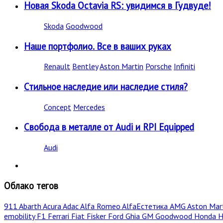
Новая Skoda Octavia RS: увидимся в Гудвуде!
Skoda
Goodwood
Наше портфолио. Все в ваших руках
Renault
Bentley
Aston Martin
Porsche
Infiniti
Стильное наследие или наследие стиля?
Concept
Mercedes
Свобода в металле от Audi и RPI Equipped
Audi
Облако тегов
911
Abarth
Acura
Adac
Alfa Romeo
AlfaЕстетика
AMG
Aston Mar
emobility
F1
Ferrari
Fiat
Fisker
Ford
Ghia
GM
Goodwood
Honda
H