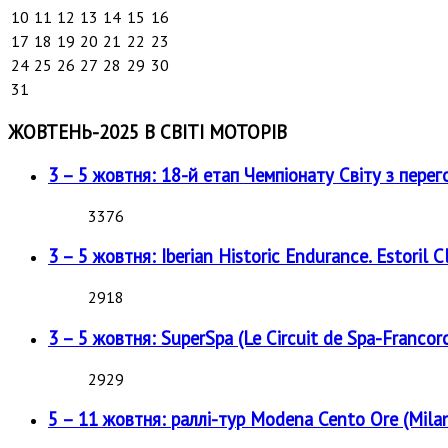
10
11
12
13
14
15
16
17
18
19
20
21
22
23
24
25
26
27
28
29
30
31
ЖОВТЕНЬ-2025 В СВІТІ МОТОРІВ
3 – 5 жовтня: 18-й етап Чемпіонату Світу з перег
3376
3 – 5 жовтня: Iberian Historic Endurance. Estoril Cl
2918
3 – 5 жовтня: SuperSpa (Le Circuit de Spa-Francor
2929
5 – 11 жовтня: раллі-тур Modena Cento Ore (Milan