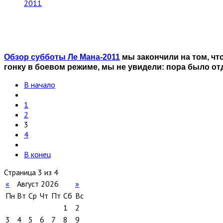
2011
Обзор субботы Ле Мана-2011
мы закончили на том, что
гонку в боевом режиме, мы не увидели: пора было от
В начало
1
2
3
4
В конец
Страница 3 из 4
«
Август 2026
»
Пн
Вт
Ср
Чт
Пт
Сб
Вс
1
2
3
4
5
6
7
8
9