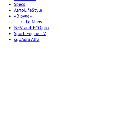
Specs
АвтоLifeStyle
«В руле»
Le Mans
NEV-and-ECO pro
Sport-Engine TV
sqUAdra Alfa