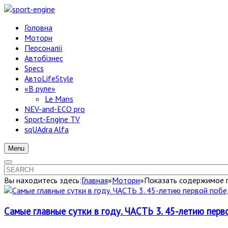
Головна
Мотори
Персоналії
Автобізнес
Specs
АвтоLifeStyle
«В руле»
Le Mans
NEV-and-ECO pro
Sport-Engine TV
sqUAdra Alfa
Menu
Вы находитесь здесь:
Главная
»
Мотори
»
Показать содержимое п
Самые главные сутки в году. ЧАСТЬ 3. 45-летию пер