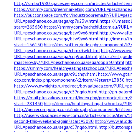
http://simba1980.spaces.eepw.com.cn/articles/article/it
https://smmry.com/greenmarketing.com/?URL=peschanoe.c
http://buttonspace.com/for/industrooprema.hr/?URL=pesc
URL=peschanoe.co.ua/sega/cp7u23w.html
https://limasso
start=265680
https://smmry.com/eachchild.com.au/?URL=
URL=peschanoe.co.ua/sega/btw9yx6.html
http://www.allo
URL=peschanoe.co.ua/sega/btw9yx6.html
http://ime.nu/
start=156130
http://ms-soft.eu/index.php/component/k
URL=peschanoe.co.ua/sega/chmx3wb.html
http://www.nwn
URL=peschanoe.co.ua/sega/cnp9oud.html
https://erfgoed
masterov.by/?URL=peschanoe.co.ua/sega/doplr30.html
htt
https://smmry.com/healthyeatingatschool.ca/?URL=pesch
URL=peschanoe.co.ua/sega/c91thqv.html
http://www.gta.
dcp.com/index.php/component/k2/item/4?start=13830
ht
http://www.nwnights.ru/redirect/bovaalpaca.com/?URL=p
URL=peschanoe.co.ua/sega/c57nqdo.html
http://pn-palem
https://mail.pluszakowo.com.pl/index.php/promocje/item
start=281430
http://ime.nu/healthyeatingatschool.ca/?U
http://geniecomputing.co.uk/index.php/component/k2/item
http://userwxb.spaces.eepw.com.cn/articles/article/item/
second-this-weekend-again?start=5080
http://www.allods
URL=peschanoe.co.ua/sega/c57nqdo.html
http://buttons