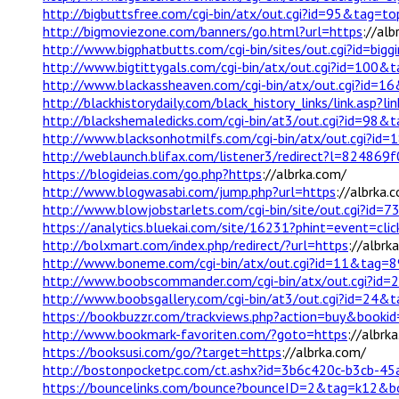
http://bigbuttsfree.com/cgi-bin/atx/out.cgi?id=95&tag=t
http://bigmoviezone.com/banners/go.html?url=https
://alb
http://www.bigphatbutts.com/cgi-bin/sites/out.cgi?id=bigg
http://www.bigtittygals.com/cgi-bin/atx/out.cgi?id=100
http://www.blackassheaven.com/cgi-bin/atx/out.cgi?id=
http://blackhistorydaily.com/black_history_links/link.asp?
http://blackshemaledicks.com/cgi-bin/at3/out.cgi?id=98
http://www.blacksonhotmilfs.com/cgi-bin/atx/out.cgi?i
http://weblaunch.blifax.com/listener3/redirect?l=82
https://blogideias.com/go.php?https
://albrka.com/
http://www.blogwasabi.com/jump.php?url=https
://albrka.
http://www.blowjobstarlets.com/cgi-bin/site/out.cgi?id
https://analytics.bluekai.com/site/16231?phint=event
http://bolxmart.com/index.php/redirect/?url=https
://albrk
http://www.boneme.com/cgi-bin/atx/out.cgi?id=11&tag=
http://www.boobscommander.com/cgi-bin/atx/out.cgi?id
http://www.boobsgallery.com/cgi-bin/at3/out.cgi?id=24
https://bookbuzzr.com/trackviews.php?action=buy&booki
http://www.bookmark-favoriten.com/?goto=https
://albrk
https://booksusi.com/go/?target=https
://albrka.com/
http://bostonpocketpc.com/ct.ashx?id=3b6c420c-b3cb-4
https://bouncelinks.com/bounce?bounceID=2&tag=k12&