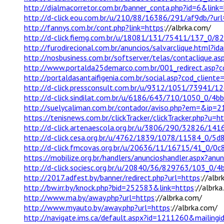
http://djalmacorretor.com.br/banner_conta.php?id=6&link
http://d-click.eou.com.br/u/210/88/16386/291/af9db/?url
http://fannys.com.br/cont.php?link=https
://albrka.com/
http://d-click.fiemg.com.br/u/18081/131/75411/137_0/82
http://furodirecional.com.br/anuncios/salvarclique.html?i
http://nosbusiness.com.br/softserver/telas/contaclique
http://www.portalda25demarco.com.br/001_redirect.asp?
http://portaldasantaifigenia.com.br/social.asp?cod_clien
http://d-click.pressconsult.com.br/u/9312/1051/73941/1
http://d-click.sindilat.com.br/u/6186/643/710/1050_0/4bb
http://suelycaliman.com.br/contador/aviso.php?em=&ip=2
https://tenisnews.com.br/clickTracker/clickTracker.php?u=h
http://d-click.artenaescola.org.br/u/3806/290/32826/14
http://d-click.cesa.org.br/u/4762/1839/1078/11584_0/5d
http://d-click.fmcovas.org.br/u/20636/11/16715/41_0/0c
https://mobilize.org.br/handlers/anuncioshandler.aspx?a
http://d-click.sociesc.org.br/u/20840/36/829763/103_0/4
http://2017.adfest.by/banner/redirect.php?url=https
://albr
http://bw.irr.by/knock.php?bid=252583&link=https
://albrk
http://www.ma.by/away.php?url=https
://albrka.com/
http://www.myauto.by/away.php?url=https
://albrka.com/
http://navigate.ims.ca/default.aspx?id=1211260&mailing