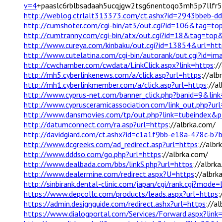
v=4
+paaslc6rblbsadaah5ucqjgw2tsg6nentoqo3mh5p7llf
http://weblog.ctrlalt313373.com/ct.ashx?id=2943bbeb-
http://cumshoter.com/cgi-bin/at3/out.cgi?id=106&tag=t
http://cumtranny.com/cgi-bin/atx/out.cgi?id=18&tag=top
http://www.cureya.com/kinbaku/out.cgi?id=13854&url=htt
http://www.cutelatina.com/cgi-bin/autorank/out.cgi?id=im
http://cwchamber.com/cwdata/LinkClick.aspx?link=https
:/
http://mh5.cyberlinkenews.com/a/click.asp?url=https
://alb
http://mh1.cyberlinkmember.com/a/click.asp?url=https
://a
http://www.cyprus-net.com/banner_click.php?banid=9&link
http://www.cyprusceramicassociation.com/link_out.php?ur
http://www.dansmovies.com/tp/out.php?link=tubeindex&
http://datumconnect.com/ra.asp?url=https
://albrka.com/
http://davidgiard.com/ct.ashx?id=c1a1f9bb-e18a-478c-b
http://www.dcgreeks.com/ad_redirect.asp?url=https
://albr
http://www.dddso.com/go.php?url=https
://albrka.com/
http://www.dealbada.com/bbs/linkS.php?url=https
://albrk
http://www.dealermine.com/redirect.aspx?U=https
://albrk
http://sinbirank.dental-clinic.com/japan/cgi/rank.cgi?mod
https://www.depcollc.com/products/leads.aspx?url=https
:
https://admin.designguide.com/redirect.ashx?url=https
://a
https://www.dialogportal.com/Services/Forward.aspx?link