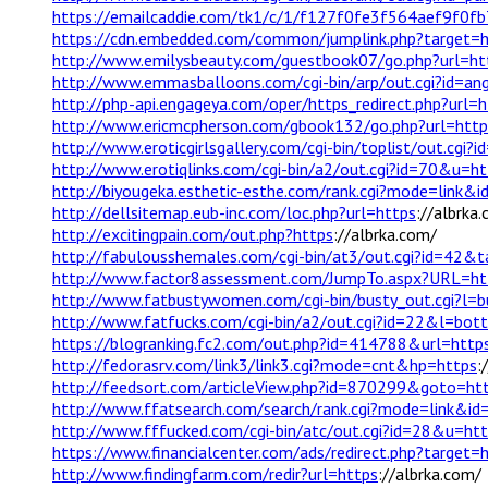
https://emailcaddie.com/tk1/c/1/f127f0fe3f564aef9f0f
https://cdn.embedded.com/common/jumplink.php?target=h
http://www.emilysbeauty.com/guestbook07/go.php?url=ht
http://www.emmasballoons.com/cgi-bin/arp/out.cgi?id=an
http://php-api.engageya.com/oper/https_redirect.php?url=h
http://www.ericmcpherson.com/gbook132/go.php?url=http
http://www.eroticgirlsgallery.com/cgi-bin/toplist/out.cgi?
http://www.erotiqlinks.com/cgi-bin/a2/out.cgi?id=70&u=ht
http://biyougeka.esthetic-esthe.com/rank.cgi?mode=link&
http://dellsitemap.eub-inc.com/loc.php?url=https
://albrka
http://excitingpain.com/out.php?https
://albrka.com/
http://fabulousshemales.com/cgi-bin/at3/out.cgi?id=42
http://www.factor8assessment.com/JumpTo.aspx?URL=ht
http://www.fatbustywomen.com/cgi-bin/busty_out.cgi?l
http://www.fatfucks.com/cgi-bin/a2/out.cgi?id=22&l=bo
https://blogranking.fc2.com/out.php?id=414788&url=http
http://fedorasrv.com/link3/link3.cgi?mode=cnt&hp=https
:
http://feedsort.com/articleView.php?id=870299&goto=ht
http://www.ffatsearch.com/search/rank.cgi?mode=link&i
http://www.fffucked.com/cgi-bin/atc/out.cgi?id=28&u=ht
https://www.financialcenter.com/ads/redirect.php?target=
http://www.findingfarm.com/redir?url=https
://albrka.com/