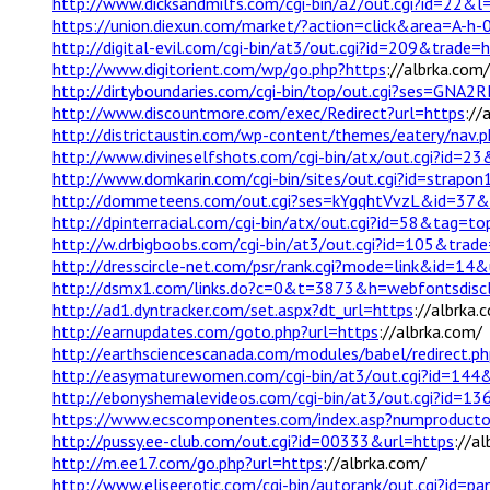
http://www.dicksandmilfs.com/cgi-bin/a2/out.cgi?id=22&l
https://union.diexun.com/market/?action=click&area=A-h
http://digital-evil.com/cgi-bin/at3/out.cgi?id=209&trade=
http://www.digitorient.com/wp/go.php?https
://albrka.com/
http://dirtyboundaries.com/cgi-bin/top/out.cgi?ses=GN
http://www.discountmore.com/exec/Redirect?url=https
://
http://districtaustin.com/wp-content/themes/eatery/nav.
http://www.divineselfshots.com/cgi-bin/atx/out.cgi?id=2
http://www.domkarin.com/cgi-bin/sites/out.cgi?id=strapo
http://dommeteens.com/out.cgi?ses=kYgqhtVvzL&id=37&
http://dpinterracial.com/cgi-bin/atx/out.cgi?id=58&tag=
http://w.drbigboobs.com/cgi-bin/at3/out.cgi?id=105&trad
http://dresscircle-net.com/psr/rank.cgi?mode=link&id=14&
http://dsmx1.com/links.do?c=0&t=3873&h=webfontsdisc
http://ad1.dyntracker.com/set.aspx?dt_url=https
://albrka.
http://earnupdates.com/goto.php?url=https
://albrka.com/
http://earthsciencescanada.com/modules/babel/redirect
http://easymaturewomen.com/cgi-bin/at3/out.cgi?id=14
http://ebonyshemalevideos.com/cgi-bin/at3/out.cgi?id=
https://www.ecscomponentes.com/index.asp?numproduct
http://pussy.ee-club.com/out.cgi?id=00333&url=https
://a
http://m.ee17.com/go.php?url=https
://albrka.com/
http://www.eliseerotic.com/cgi-bin/autorank/out.cgi?id=p