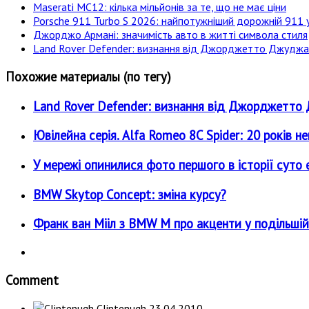
Maserati MC12: кілька мільйонів за те, що не має ціни
Porsche 911 Turbo S 2026: найпотужніший дорожній 911 у
Джорджо Армані: значимість авто в житті символа стиля
Land Rover Defender: визнання від Джорджетто Джудж
Похожие материалы (по тегу)
Land Rover Defender: визнання від Джорджетт
Ювілейна серія. Alfa Romeo 8C Spider: 20 років н
У мережі опинилися фото першого в історії суто е
BMW Skytop Concept: зміна курсу?
Франк ван Мііл з BMW M про акценти у подільшій
Comment
Clintenugh
23.04.2010