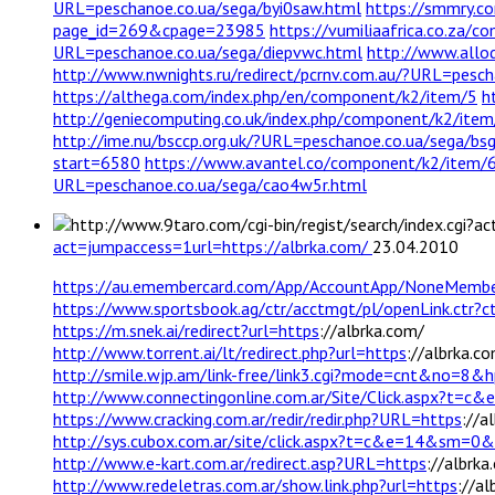
URL=peschanoe.co.ua/sega/byi0saw.html
https://smmry.c
page_id=269&cpage=23985
https://vumiliaafrica.co.za/
URL=peschanoe.co.ua/sega/diepvwc.html
http://www.allod
http://www.nwnights.ru/redirect/pcrnv.com.au/?URL=pesc
https://althega.com/index.php/en/component/k2/item/5
h
http://geniecomputing.co.uk/index.php/component/k2/ite
http://ime.nu/bsccp.org.uk/?URL=peschanoe.co.ua/sega/bs
start=6580
https://www.avantel.co/component/k2/item/6
URL=peschanoe.co.ua/sega/cao4w5r.html
act=jumpaccess=1url=https://albrka.com/
23.04.2010
https://au.emembercard.com/App/AccountApp/NoneMember
https://www.sportsbook.ag/ctr/acctmgt/pl/openLink.ctr?c
https://m.snek.ai/redirect?url=https
://albrka.com/
http://www.torrent.ai/lt/redirect.php?url=https
://albrka.c
http://smile.wjp.am/link-free/link3.cgi?mode=cnt&no=8&h
http://www.connectingonline.com.ar/Site/Click.aspx?
https://www.cracking.com.ar/redir/redir.php?URL=https
://a
http://sys.cubox.com.ar/site/click.aspx?t=c&e=14&sm=
http://www.e-kart.com.ar/redirect.asp?URL=https
://albrka
http://www.redeletras.com.ar/show.link.php?url=https
://al