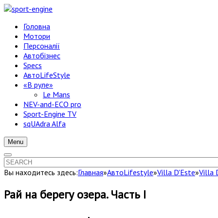
Головна
Мотори
Персоналії
Автобізнес
Specs
АвтоLifeStyle
«В руле»
Le Mans
NEV-and-ECO pro
Sport-Engine TV
sqUAdra Alfa
Menu
Вы находитесь здесь:
Главная
»
АвтоLifestyle
»
Villa D'Este
»
Villa
Рай на берегу озера. Часть I