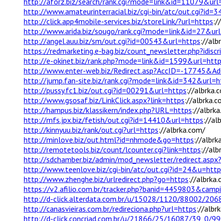
http://aforz.biz/search/rank.cgi?mode=link&id=11079&url
http://www.amateurinterracial.biz/cgi-bin/atc/out.cgi?id=
http://click.app4mobile-services.biz/storeLink/?url=https
:/
http://www.arida.biz/sougo/rank.cgi?mode=link&id=27&ur
http://angel.auu.biz/sm/out.cgi?id=00543&url=https
://alb
https://redmarketing.e-bag.biz/count_newsletter.php?idis
http://e-okinet.biz/rank.php?mode=link&id=1599&url=htt
http://www.enter-web.biz/Redirect.asp?AccID=-17745
http://jump.fan-site.biz/rank.cgi?mode=link&id=342&url=h
http://pussy.fc1.biz/out.cgi?id=00291&url=https
://albrka.
http://www.gsosaf.biz/LinkClick.aspx?link=https
://albrka.
http://hampus.biz/klassikern/index.php?URL=https
://albrk
http://mfs.jpx.biz/fetish/out.cgi?id=14410&url=https
://al
http://kinnyuu.biz/rank/out.cgi?url=https
://albrka.com/
http://minlove.biz/out.html?id=nhmode&go=https
://albrk
http://remotetools.biz/count/lcounter.cgi?link=https
://alb
http://sdchamber.biz/admin/mod_newsletter/redirect.asp
http://www.teenlove.biz/cgi-bin/atc/out.cgi?id=24&u=http
http://www.zhenghe.biz/urlredirect.php?go=https
://albrka
https://v2.afilio.com.br/tracker.php?banid=4459803&ca
http://d-click.alterdata.com.br/u/15028/1120/88002/206
http://canasvieiras.com.br/redireciona.php?url=https
://albr
http://d-click.concriad.com.br/u/21866/25/16087/39_0/9