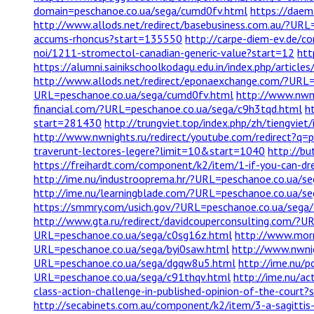
domain=peschanoe.co.ua/sega/cumd0fv.html
https://dae
http://www.allods.net/redirect/basebusiness.com.au/?UR
accums-rhoncus?start=135550
http://carpe-diem-ev.de/
noi/1211-stromectol-canadian-generic-value?start=12
htt
https://alumni.sainikschoolkodagu.edu.in/index.php/articl
http://www.allods.net/redirect/eponaexchange.com/?URL=
URL=peschanoe.co.ua/sega/cumd0fv.html
http://www.nwni
financial.com/?URL=peschanoe.co.ua/sega/c9h3tqd.html
h
start=281430
http://trungviet.top/index.php/zh/tiengvie
http://www.nwnights.ru/redirect/youtube.com/redirect?q
traverunt-lectores-legere?limit=10&start=1040
http://bu
https://freihardt.com/component/k2/item/1-if-you-can-d
http://ime.nu/industrooprema.hr/?URL=peschanoe.co.ua/s
http://ime.nu/learningblade.com/?URL=peschanoe.co.ua/s
https://smmry.com/usich.gov/?URL=peschanoe.co.ua/sega
http://www.gta.ru/redirect/davidcouperconsulting.com/?
URL=peschanoe.co.ua/sega/c0sg16z.html
http://www.morr
URL=peschanoe.co.ua/sega/byi0saw.html
http://www.nwni
URL=peschanoe.co.ua/sega/dgqw8u5.html
http://ime.nu/
URL=peschanoe.co.ua/sega/c91thqv.html
http://ime.nu/a
class-action-challenge-in-published-opinion-of-the-court?
http://secabinets.com.au/component/k2/item/3-a-sagittis