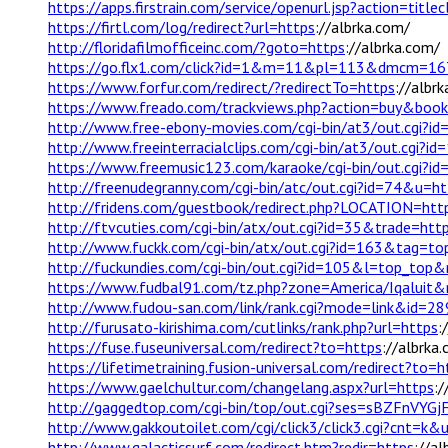
https://apps.firstrain.com/service/openurl.jsp?action=titl
https://firtl.com/log/redirect?url=https
://albrka.com/
http://floridafilmofficeinc.com/?goto=https
://albrka.com/
https://go.flx1.com/click?id=1&m=11&pl=113&dmcm=
https://www.forfur.com/redirect/?redirectTo=https
://albr
https://www.freado.com/trackviews.php?action=buy&boo
http://www.free-ebony-movies.com/cgi-bin/at3/out.cgi?
http://www.freeinterracialclips.com/cgi-bin/at3/out.cgi?
https://www.freemusic123.com/karaoke/cgi-bin/out.cgi?id
http://freenudegranny.com/cgi-bin/atc/out.cgi?id=74&u=ht
http://fridens.com/guestbook/redirect.php?LOCATION=htt
http://ftvcuties.com/cgi-bin/atx/out.cgi?id=35&trade=htt
http://www.fuckk.com/cgi-bin/atx/out.cgi?id=163&tag=t
http://fuckundies.com/cgi-bin/out.cgi?id=105&l=top_t
https://www.fudbal91.com/tz.php?zone=America/Iqaluit&
http://www.fudou-san.com/link/rank.cgi?mode=link&id=2
http://furusato-kirishima.com/cutlinks/rank.php?url=https
:
https://fuse.fuseuniversal.com/redirect?to=https
://albrka
https://lifetimetraining.fusion-universal.com/redirect?to=h
https://www.gaelchultur.com/changelang.aspx?url=https
:/
http://gaggedtop.com/cgi-bin/top/out.cgi?ses=sBZFnVYG
http://www.gakkoutoilet.com/cgi/click3/click3.cgi?cnt=k&
http://www.galacticsurf.com/redirect.htm?redir=https
://al