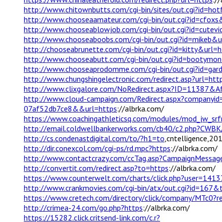
http://www.chitownbutts.com/cgi-bin/sites/out.cgi?id=ho
http://www.chooseaamateur.com/cgi-bin/out.cgi?id=cfoxs
http://www.chooseablowjob.com/cgi-bin/out.cgi?id=cutev
http://www.chooseaboobs.com/cgi-bin/out.cgi?id=mikeb&u
http://chooseabrunette.com/cgi-bin/out.cgi?id=kitty&url=h
http://www.chooseabutt.com/cgi-bin/out.cgi?id=bootymo
http://www.chooseaprodomme.com/cgi-bin/out.cgi?id=gar
http://www.chungshingelectronic.com/redirect.asp?url=htt
http://www.clixgalore.com/NoRedirect.aspx?ID=113
http://www.cloud-campaign.com/Redirect.aspx?company
07af52db7ce8&&url=https
://albrka.com/
https://www.coachingathleticsq.com/modules/mod_jw_srfr/
http://email.coldwellbankerworks.com/cb40/c2.php?CW
http://cs.condenastdigital.com/to/?h1=to
,cntelligence,2
http://dir.conexcol.com/cgi-ps/rd.mpc?https
://albrka.com/
http://www.contactcrazy.com/ccTag.asp?CampaignMessa
http://convertit.com/redirect.asp?to=https
://albrka.com/
https://www.counterwelt.com/charts/click.php?user=1413
http://www.crankmovies.com/cgi-bin/atx/out.cgi?id=167&
https://www.cretech.com/directory/click/company/MTc0?re
http://crimea-24.com/go.php?https
://albrka.com/
https://15282.click.critsend-link.com/c.r?