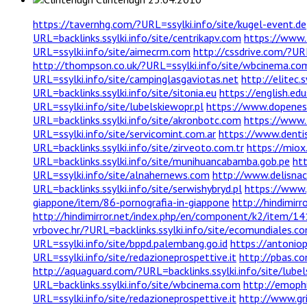
https://tavernhg.com/?URL=ssylki.info/site/kugel-event.de
URL=backlinks.ssylki.info/site/centrikapv.com
https://www.f
URL=ssylki.info/site/aimecrm.com
http://cssdrive.com/?URL
http://thompson.co.uk/?URL=ssylki.info/site/wbcinema.co
URL=ssylki.info/site/campinglasgaviotas.net
http://elitec.
URL=backlinks.ssylki.info/site/sitonia.eu
https://english.ed
URL=ssylki.info/site/lubelskiewopr.pl
https://www.dopenes
URL=backlinks.ssylki.info/site/akronbotc.com
https://www.
URL=ssylki.info/site/servicomint.com.ar
https://www.dentis
URL=backlinks.ssylki.info/site/zirveoto.com.tr
https://miox.
URL=backlinks.ssylki.info/site/munihuancabamba.gob.pe
htt
URL=ssylki.info/site/alnahernews.com
http://www.delisnac
URL=backlinks.ssylki.info/site/serwishybryd.pl
https://www.
giappone/item/86-pornografia-in-giappone
http://hindimir
http://hindimirror.net/index.php/en/component/k2/item/1
vrbovec.hr/?URL=backlinks.ssylki.info/site/ecomundiales.c
URL=ssylki.info/site/bppd.palembang.go.id
https://antoniop
URL=ssylki.info/site/redazioneprospettive.it
http://pbas.co
http://aquaguard.com/?URL=backlinks.ssylki.info/site/lubel
URL=backlinks.ssylki.info/site/wbcinema.com
http://emophi
URL=ssylki.info/site/redazioneprospettive.it
http://www.gri