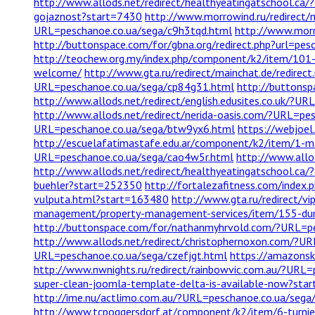
http://www.allods.net/redirect/healthyeatingatschool.ca
gojaznost?start=7430
http://www.morrowind.ru/redirect
URL=peschanoe.co.ua/sega/c9h3tqd.html
http://www.morr
http://buttonspace.com/for/gbna.org/redirect.php?url=pe
http://teochew.org.my/index.php/component/k2/item/10
welcome/
http://www.gta.ru/redirect/mainchat.de/redirec
URL=peschanoe.co.ua/sega/cp84g31.html
http://buttons
http://www.allods.net/redirect/english.edusites.co.uk/?
http://www.allods.net/redirect/nerida-oasis.com/?URL=pe
URL=peschanoe.co.ua/sega/btw9yx6.html
https://webjoel
http://escuelafatimastafe.edu.ar/component/k2/item/1-m
URL=peschanoe.co.ua/sega/cao4w5r.html
http://www.allo
http://www.allods.net/redirect/healthyeatingatschool.c
buehler?start=252350
http://fortalezafitness.com/inde
vulputa.html?start=163480
http://www.gta.ru/redirect/
management/property-management-services/item/155-d
http://buttonspace.com/for/nathanmyhrvold.com/?URL=p
http://www.allods.net/redirect/christophernoxon.com/?U
URL=peschanoe.co.ua/sega/czefjgt.html
https://amazonsk
http://www.nwnights.ru/redirect/rainbowvic.com.au/?URL
super-clean-joomla-template-delta-is-available-now?sta
http://ime.nu/actlimo.com.au/?URL=peschanoe.co.ua/sega
http://www.tcpoggersdorf.at/component/k2/item/6-turni