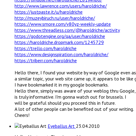
http://www.lawrence.com/users/haroldriche/
https://justpaste.it/u/haroldriche
http://muzeybiruch.ru/user/haroldriche/
https://www.smore.com/v80yz-weekly-update
https://www.threadless.com/@haroldriche/activity
https://godotengine.org/qa/user/haroldriche
https://haroldriche.dropmark.com/1245729
https://trello.com/haroldriche
https://www.designspiration.com/haroldriche/
https://triberr.com/haroldriche
Hello there, I found your website by way of Google even as
a similar topic, your web site came up, it appears to be like 
I have bookmarked it in my google bookmarks.
Hello there, simply was aware of your weblog thru Google, 
is truly informative. I'm gonna watch out for brussels. I
will be grateful should you proceed this in future.
A lot of other people can be benefited out of your writing.
Cheers!
Eyeballus Art
23.04.2010