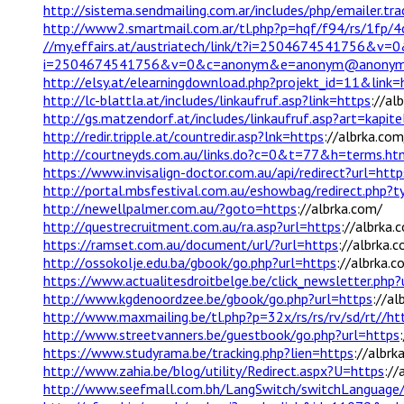
http://sistema.sendmailing.com.ar/includes/php/emailer.tr
http://www2.smartmail.com.ar/tl.php?p=hqf/f94/rs/1fp/4c
//my.effairs.at/austriatech/link/t?i=2504674541756
i=2504674541756&v=0&c=anonym&e=anonym@anonym
http://elsy.at/elearningdownload.php?projekt_id=11&link=
http://lc-blattla.at/includes/linkaufruf.asp?link=https
://al
http://gs.matzendorf.at/includes/linkaufruf.asp?art=kapit
http://redir.tripple.at/countredir.asp?lnk=https
://albrka.com
http://courtneyds.com.au/links.do?c=0&t=77&h=terms.h
https://www.invisalign-doctor.com.au/api/redirect?url=http
http://portal.mbsfestival.com.au/eshowbag/redirect.php?
http://newellpalmer.com.au/?goto=https
://albrka.com/
http://questrecruitment.com.au/ra.asp?url=https
://albrka.
https://ramset.com.au/document/url/?url=https
://albrka.
http://ossokolje.edu.ba/gbook/go.php?url=https
://albrka.c
https://www.actualitesdroitbelge.be/click_newsletter.php?
http://www.kgdenoordzee.be/gbook/go.php?url=https
://al
http://www.maxmailing.be/tl.php?p=32x/rs/rs/rv/sd/rt//ht
http://www.streetvanners.be/guestbook/go.php?url=https
https://www.studyrama.be/tracking.php?lien=https
://albrk
http://www.zahia.be/blog/utility/Redirect.aspx?U=https
://
http://www.seefmall.com.bh/LangSwitch/switchLanguage/a