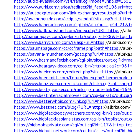
http://audio-iwasaki.com/ys4/rank.cgi?mode=link&id=155
http://www.aurki.com/jarioa/redirect?id_feed=510&url=ht
https://autoexplosion.com/link-exchange/results.php?url=
http://awshopguide.com/scripts/sendoffsite.asp?url=https
http://www.baberankings.com/cgi-bin/atx/out.cgi?id=21&t
http://www.balboa-island.com/index.php?URL=https
://alb
http://bananagays.com/cgi-bin/crtr/out.cgi?id=88&l=top_
http://www.barrycrump.com/ra.asp?url=https
://albrka.com
https://baumspage.com/cc/ccframe.php?path=https
://alb
https://bavaria-munchen.com/goto.php?url=https
://albrka
http://www.bdsmandfetish.com/cgi-bin/sites/out.cgi?id=
http://www.beargayvideos.com/cgi-bin/crtr/out.cgi?c=0&
http://www.beeicons.com/redirect.php?site=https
://albrka
http://www.beersmith.com/forum/index.php?thememode=m
http://www.benz-web.com/clickcount/click3.cgi?cnt=sho
http://www.best-gyousei.com/rank.cgi?mode=link&id=164
http://www.bestinterracialmovies.com/cgi-bin/atx/out.c
http://www.betterwhois.com/link.cgi?url=https
://albrka.c
https://www.bettnet.com/blog/?URL=https
://albrka.com/
http://www.bigblackbootywatchers.com/cgi-bin/sites/out.
http://www.bigblacklesbiansistas.com/cgi-bin/toplist/out.
https://bigboobsprivate.com/cgi/out.cgi?id=117&l=top_t
http://www.bigbuttnetwork.com/cgi-bin/sites/out.cgi?id=bi