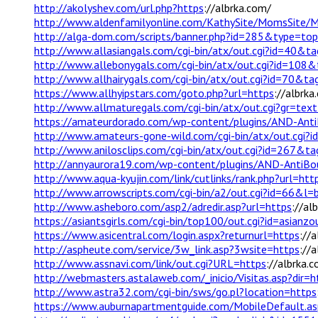
http://akolyshev.com/url.php?https
://albrka.com/
http://www.aldenfamilyonline.com/KathySite/MomsSit
http://alga-dom.com/scripts/banner.php?id=285&type=to
http://www.allasiangals.com/cgi-bin/atx/out.cgi?id=40&
http://www.allebonygals.com/cgi-bin/atx/out.cgi?id=10
http://www.allhairygals.com/cgi-bin/atx/out.cgi?id=70&
https://www.allhyipstars.com/goto.php?url=https
://albrka
http://www.allmaturegals.com/cgi-bin/atx/out.cgi?gr=
https://amateurdorado.com/wp-content/plugins/AND-AntiB
http://www.amateurs-gone-wild.com/cgi-bin/atx/out.cgi?
http://www.anilosclips.com/cgi-bin/atx/out.cgi?id=267&
http://annyaurora19.com/wp-content/plugins/AND-AntiBou
http://www.aqua-kyujin.com/link/cutlinks/rank.php?url=htt
http://www.arrowscripts.com/cgi-bin/a2/out.cgi?id=66&l
http://www.asheboro.com/asp2/adredir.asp?url=https
://al
https://asiantsgirls.com/cgi-bin/top100/out.cgi?id=asianz
https://www.asicentral.com/login.aspx?returnurl=https
://
http://aspheute.com/service/3w_link.asp?3wsite=https
://
http://www.assnavi.com/link/out.cgi?URL=https
://albrka.
http://webmasters.astalaweb.com/_inicio/Visitas.asp?dir=h
http://www.astra32.com/cgi-bin/sws/go.pl?location=https
https://www.auburnapartmentguide.com/MobileDefault.as