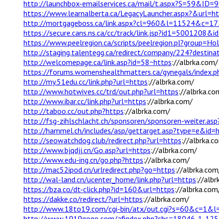
http://launchbox-emailservices.ca/mail/t.aspx?S=5
https://www.learnalberta.ca/LegacyLauncher.aspx?&url=h
http://mortgageboss.ca/link.aspx?cl=960&l=11524&c=
https://secure.cans.ns.ca/cc/track/link.jsp?id1=5001208
https://www.peelregion.ca/scripts/peelregion.pl?group=Ho
http://staging.talentegg.ca/redirect/company/224?destina
http://welcomepage.ca/link.asp?id=58~https
://albrka.com/
https://forums.womenshealthmatters.ca/gynegals/index.
http://my.51edu.cc/link.php?url=https
://albrka.com/
http://www.hotwives.cc/trd/out.php?url=https
://albrka.co
http://www.ibar.cc/link.php?url=https
://albrka.com/
http://taboo.cc/out.php?https
://albrka.com/
http://fsg-zihlschlacht.ch/sponsoren/sponsoren-weiter.asp
http://hammel.ch/includes/asp/gettarget.asp?type=e&id=
http://seowatchdog.club/redirect.php?url=https
://albrka.c
http://www.bjqdjj.cn/Go.asp?url=https
://albrka.com/
http://www.edu-ing.cn/go.php?https
://albrka.com/
http://mac52ipod.cn/urlredirect.php?go=https
://albrka.com
http://wal-land.cn/ucenter_home/link.php?url=https
://alb
https://bza.co/dt-click.php?id=160&url=https
://albrka.com
https://dakke.co/redirect/?url=https
://albrka.com/
http://www.18to19.com/cgi-bin/atx/out.cgi?s=60&c=1&
http://www.1919gogo.com/afindex.php?sbs=18046-1-12