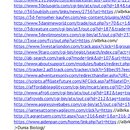
http://www.30plusgirls.com/cgi-bin/atx/out.cgi?id=18
http://365publish.com/links/news/2756?url=https
://albrk
https://3d-fernseher-kaufen.com/wp-content/plugins/AND-
http://www.3danimeworld.com/trade/out.php?s=70&c=1
http://3dcreature.com/cgi-bin/at3/out.cgi?id=187&trade=
http://www.3devilmonsters.com/cgi-bin/at3/out.cgi?id=2
http://3xse.com/fcj/out.php?url=https
://albrka.com/
https://www.5ivestarlondon.com/track.aspx?click=I&gro
http://www.9taro.com/cgi-bin/regist/search/index.cgi?ac
http://ab-search.com/rank.cgi?mode=link&id=107&url=htt
http://www.aboutsupport.com/modules/babel/redirect.p
https://tracker2.ad5track.com/tracker/click?i=58bec95
http://www.adventuresonly.com/redirecthandler.ashx?URL
https://scripts.affiliatefuture.com/AFClick.asp?affi
https://affordableagility.com/cgi-bin/mcart/ares.cgi?ID
http://www.afro6.com/cgi-bin/atx/out.cgi?id=182&tag=t
http://afrovids.com/cgi-bin/atx/out.cgi?id=212&tag=topl
http://www.aggressivebabes.com/cgi-bin/at3/out.cgi?id=
https://jamesattorney.agilecrm.com/click?u=https
://albrk
http://t.agrantsem.com/tt.aspx?cus=216&eid=1&p=216
https://www.aidenpan.com/home/link.php?url=https
://alb
;>Dunia Biologi/