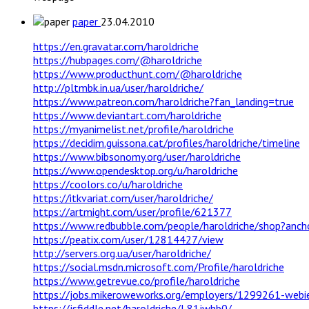
paper
23.04.2010
https://en.gravatar.com/haroldriche
https://hubpages.com/@haroldriche
https://www.producthunt.com/@haroldriche
http://pltmbk.in.ua/user/haroldriche/
https://www.patreon.com/haroldriche?fan_landing=true
https://www.deviantart.com/haroldriche
https://myanimelist.net/profile/haroldriche
https://decidim.guissona.cat/profiles/haroldriche/timeline
https://www.bibsonomy.org/user/haroldriche
https://www.opendesktop.org/u/haroldriche
https://coolors.co/u/haroldriche
https://itkvariat.com/user/haroldriche/
https://artmight.com/user/profile/621377
https://www.redbubble.com/people/haroldriche/shop?anch
https://peatix.com/user/12814427/view
http://servers.org.ua/user/haroldriche/
https://social.msdn.microsoft.com/Profile/haroldriche
https://www.getrevue.co/profile/haroldriche
https://jobs.mikeroweworks.org/employers/1299261-webi
https://jsfiddle.net/haroldriche/L81jwhb0/