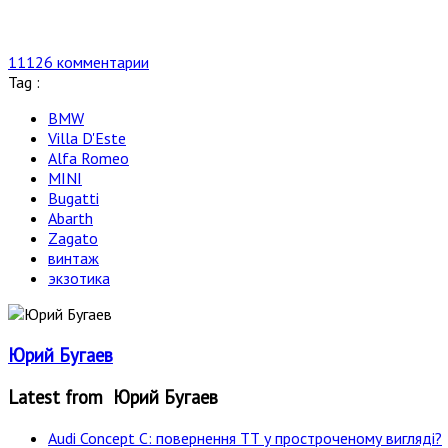
11126 комментарии
Tag :
BMW
Villa D'Este
Alfa Romeo
MINI
Bugatti
Abarth
Zagato
винтаж
экзотика
Юрий Бугаев
Latest from Юрий Бугаев
Audi Concept C: повернення ТТ у простроченому вигляді?