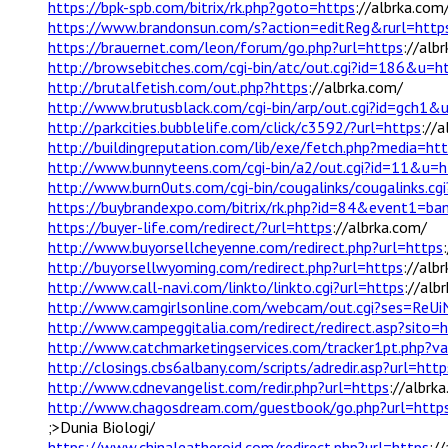
https://bpk-spb.com/bitrix/rk.php?goto=https
://albrka.com
https://www.brandonsun.com/s?action=editReg&rurl=http
https://brauernet.com/leon/forum/go.php?url=https
://alb
http://browsebitches.com/cgi-bin/atc/out.cgi?id=186&u=h
http://brutalfetish.com/out.php?https
://albrka.com/
http://www.brutusblack.com/cgi-bin/arp/out.cgi?id=gch1&u
http://parkcities.bubblelife.com/click/c3592/?url=https
://
http://buildingreputation.com/lib/exe/fetch.php?media=ht
http://www.bunnyteens.com/cgi-bin/a2/out.cgi?id=11&u=h
http://www.burn0uts.com/cgi-bin/cougalinks/cougalinks.cgi
https://buybrandexpo.com/bitrix/rk.php?id=84&event1=b
https://buyer-life.com/redirect/?url=https
://albrka.com/
http://www.buyorsellcheyenne.com/redirect.php?url=https
http://buyorsellwyoming.com/redirect.php?url=https
://alb
http://www.call-navi.com/linkto/linkto.cgi?url=https
://alb
http://www.camgirlsonline.com/webcam/out.cgi?ses=Re
http://www.campeggitalia.com/redirect/redirect.asp?sito=
http://www.catchmarketingservices.com/tracker1pt.ph
http://closings.cbs6albany.com/scripts/adredir.asp?url=http
http://www.cdnevangelist.com/redir.php?url=https
://albrk
http://www.chagosdream.com/guestbook/go.php?url=http
;>Dunia Biologi/
https://www.chinaleatheroid.com/redirect.php?url=https
:/