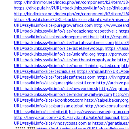
http://hindimirror.net/index.php/en/component/k2/item/
https://dhk-pula.hr/?URL=backlinks.ssylki.info/site/dihliguria
http://hindimirror.net/index.php/en/component/k2/item/
https://bostitch.eu/?URL=backlinks.ssylki.info/site/misericor
URL=ssylki.info/site/puregrowafrica.com
http://www.searc
URL=backlinks.ssylki.info/site/redazioneprospettive.it
https
URL=ssylki.info/site/redazioneprospettive.it
http://crspubl
URL=backlinks.ssylki.info/site/fortalezafitness.com
http://
URL=backlinks.ssylki.info/site/lubelskiewopr.pl
https://lab
URL=backlinks.ssylki.info/site/unionfoi.org
https://pcrnv.co
URL=backlinks.ssylki.info/site/northeasternpoly.ac.ke
http:
URL=backlinks.ssylki.info/site/home.fhhintegrated.com
htt
URL=ssylki.info/site/tecnidus.es
https://mplan.hr/?URL=back
URL=ssylki.info/site/fortalezafitness.com
https://livingtr
URL=ssylki.info/site/gunesgidatekstil.com
http://archive.p
URL=backlinks.ssylki.info/site/newyorkbn.sk
http://vojni-ord
URL=backlinks.ssylki.info/site/mckinleyrailway.com
http://h
URL=ssylki.info/site/akronbotc.com
http://taipei.bakery.
URL=ssylki.info/site/partizan.global
http://rookconsultant
URL=ssylki.info/site/mitei.it
https://www.cosmedgroup.com/
http://lawyukon.com/?URL=ssylki.info/site/dihliguria.it
http
URL=ssylki.info/site/vinosycosas.com.ar
https://geriatia.e
-?????-????
https://md-technical.com/?URL=backlinks.ssylki.