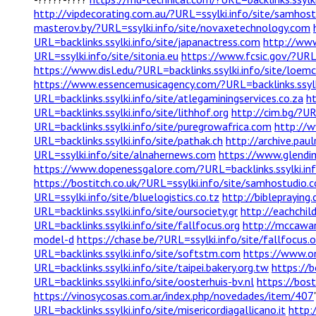
http://vipdecorating.com.au/?URL=ssylki.info/site/samhos
masterov.by/?URL=ssylki.info/site/novaxetechnology.com
URL=backlinks.ssylki.info/site/japanactress.com
http://www
URL=ssylki.info/site/sitonia.eu
https://www.fcsic.gov/?URL=
https://www.disl.edu/?URL=backlinks.ssylki.info/site/loemc
https://www.essencemusicagency.com/?URL=backlinks.ssylki
URL=backlinks.ssylki.info/site/atlegaminingservices.co.za
ht
URL=backlinks.ssylki.info/site/lithhof.org
http://cim.bg/?UR
URL=backlinks.ssylki.info/site/puregrowafrica.com
http://w
URL=backlinks.ssylki.info/site/pathak.ch
http://archive.pau
URL=ssylki.info/site/alnahernews.com
https://www.glendim
https://www.dopenessgalore.com/?URL=backlinks.ssylki.inf
https://bostitch.co.uk/?URL=ssylki.info/site/samhostudio.
URL=ssylki.info/site/bluelogistics.co.tz
http://biblepraying
URL=backlinks.ssylki.info/site/oursociety.gr
http://eachchil
URL=backlinks.ssylki.info/site/fallfocus.org
http://mccawan
model-d
https://chase.be/?URL=ssylki.info/site/fallfocus.o
URL=backlinks.ssylki.info/site/softstm.com
https://www.on
URL=backlinks.ssylki.info/site/taipei.bakery.org.tw
https://b
URL=backlinks.ssylki.info/site/oosterhuis-bv.nl
https://bost
https://vinosycosas.com.ar/index.php/novedades/item/407
URL=backlinks.ssylki.info/site/misericordiagallicano.it
http: