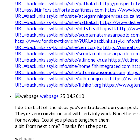
URL=backlinks.ssylki.info/site/pathak.ch
http://prospectof
URL=ssylki.info/site/fortalezafitness.com
https://www.kro
URL=backlinks.ssylki.info/site/atlegaminingservices.co.za
ht
URL=backlinks.ssylki.info/site/pathak.ch
https://www.disl.e
URL=backlinks.ssylki.info/site/nbts.health.gov.lk
http://www
URL=backlinks.ssylki.info/site/scuolamaternasanpaolo.com
http://www.fondbtvrtkovic.hr/?URL=backlinks.ssylki.info/si
URL=backlinks.ssylki.info/site/cemtorg.kz
https://csirealty
URL=backlinks.ssylki.info/site/scuolamaternasanpaolo.com
URL=backlinks.ssylki.info/site/allinone.kh.ua
https://ctlim
URL=backlinks.ssylki.info/site/home.fhhintegrated.com
htt
URL=backlinks.ssylki.info/site/alfombrausorudo.com
https:
URL=backlinks.ssylki.info/site/adh-congo.org
https://bvcent
URL=backlinks.ssylki.info/site/lithhof.org
https://www.glend
webpage
23.04.2010
I do trust all of the ideas you've introduced oon your post.
They're very convincing and will certainly work. Nonetheless
for newbies. Could you please lengthen them
a bit from next time? Thanks for tthe post.
webpage