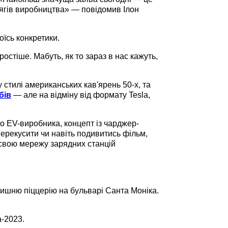
сягів виробництва» — повідомив Ілон
оїсь конкретики.
стіше. Мабуть, як то зараз в нас кажуть,
 стилі американських кав'ярень 50-х, та
бів
— але на відміну від формату Tesla,
о EV-виробника, концепт із чарджер-
ерекусити чи навіть подивитись фільм,
 свою мережу зарядних станцій
лишню піццерію на бульварі Санта Моніка.
а-2023.