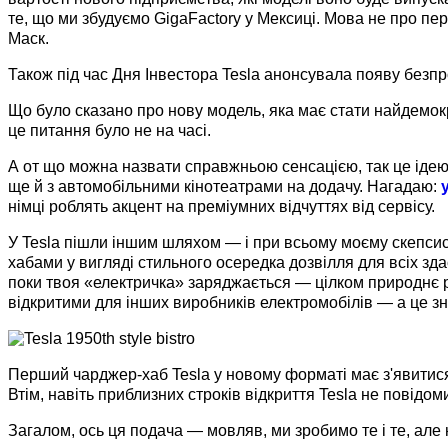
те, що ми збудуємо GigaFactory у Мексиці. Мова не про п
Маск.
Також під час Дня Інвестора Tesla анонсувала появу безпро
Що було сказано про нову модель, яка має стати найдемокр
це питання було не на часі.
А от що можна назвати справжньою сенсацією, так це ідею з
ще й з автомобільними кінотеатрами на додачу. Нагадаю:
німці роблять акцент на преміумних відчуттях від сервісу.
У Tesla пішли іншим шляхом — і при всьому моєму скепсис
хабами у вигляді стильного осередка дозвілля для всіх зд
поки твоя «електричка» заряджається — цілком природнє р
відкритими для інших виробників електромобілів — а це з
Перший чарджер-хаб Tesla у новому форматі має з'явитися
Втім, навіть приблизних строків відкриття Tesla не повідом
Загалом, ось ця подача — мовляв, ми зробимо те і те, але