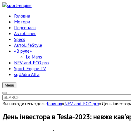
Головна
Мотори
Персоналії
Автобізнес
Specs
АвтоLifeStyle
«В руле»
Le Mans
NEV-and-ECO pro
Sport-Engine TV
sqUAdra Alfa
Menu
Вы находитесь здесь:
Главная
»
NEV-and-ECO pro
»
День інвестора
День інвестора в Tesla-2023: невже кав'я