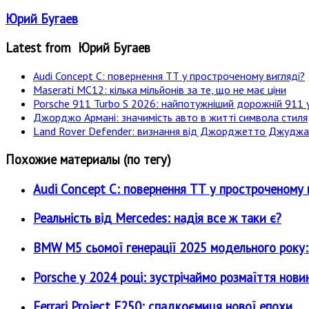
Юрий Бугаев
Latest from Юрий Бугаев
Audi Concept C: повернення ТТ у простроченому вигляді?
Maserati MC12: кілька мільйонів за те, що не має ціни
Porsche 911 Turbo S 2026: найпотужніший дорожній 911 у
Джорджо Армані: значимість авто в житті символа стиля
Land Rover Defender: визнання від Джорджетто Джудж
Похожие материалы (по тегу)
Audi Concept C: повернення ТТ у простроченому 
Реальність від Mercedes: надія все ж таки є?
BMW M5 сьомої генерації 2025 модельного року: є
Porsche у 2024 році: зустрічаймо розмаїття нови
Ferrari Project F250: спадкоємиця нової епохи