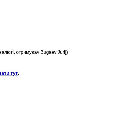
валюті, отримувач
Bugaev Jurij
)
вати тут
.