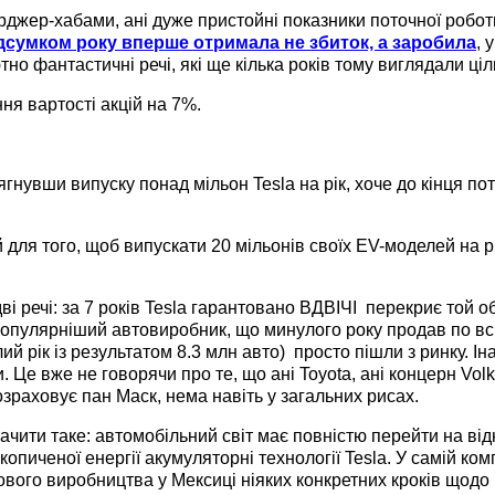
рджер-хабами, ані дуже пристойні показники поточної робот
підсумком року вперше отримала не збиток, а заробила
, 
тно фантастичні речі, які ще кілька років тому виглядали ц
ня вартості акцій на 7%.
гнувши випуску понад мільон Tesla на рік, хоче до кінця по
й для того, щоб випускати 20 мільонів своїх EV-моделей на рі
ві речі: за 7 років Tesla гарантовано ВДВІЧІ перекриє той 
йпопулярніший автовиробник, що минулого року продав по вс
й рік із результатом 8.3 млн авто) просто пішли з ринку. Іна
. Це вже не говорячи про те, що ані Toyota, ані концерн Vo
озраховує пан Маск, нема навіть у загальних рисах.
чити таке: автомобільний світ має повністю перейти на від
пиченої енергії акумуляторні технології Tesla. У самій комп
нового виробництва у Мексиці ніяких конкретних кроків щод