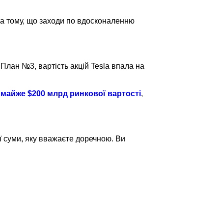
на тому, що заходи по вдосконаленню
нПлан №3, вартість акцій Tesla впала на
ю майже $200 млрд ринкової вартості
,
ї суми, яку вважаєте доречною. Ви