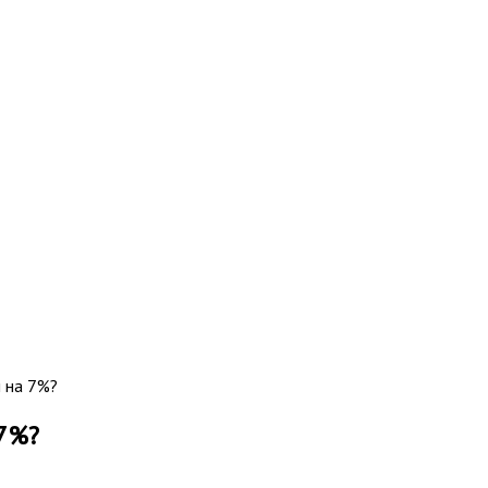
й на 7%?
 7%?