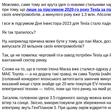
Можливо, саме тому ані крута ідея із новими стильними ча
при тому, що
лише за підсумком 2020-го року Tesla за 
своїх електромобілів, а минулого року вже 1.3 млн. Абсолю
І все ж підсумком Дня Інвестора-2023 для Tesla стало падін
Як так трапилось?
Ну, наприклад причина може бути у тому, що пан Маск, дося
випускати 20 мільонів своїх електромобілів?
Так, це не помилка: черговий гіга-завод потрібен Tesla ще 
вантажний сектор ринку.
Схоже на то, що в голові Ілона Маска вже сталися одразу д
МАЄ Toyota — а на додачу такі гравці, як сама Toyota (на
(головний конкурент японського автогіганта закінчив минули
вказаний вище строк знайде ще 20 млн покупців EV-техніки
електричної техніки — тобто, поки що того ринку, на який р
Загалом, головною ідеєю 3.5-годинного заходу можна визна
вітер та сонце. Звісно, використовуючи для збереження нако
електрику звуть ГенПланом 3. При цьому окрім відкриття 