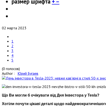
размер шрифта
+
–
02 марта 2023
1
2
3
4
5
(0 голосов)
Author :
Юрий Бугаев
Що Ви могли б очікувати від Дня Інвестора у Tesla?
Хотіли почути цікаві деталі щодо найдемократичнішого