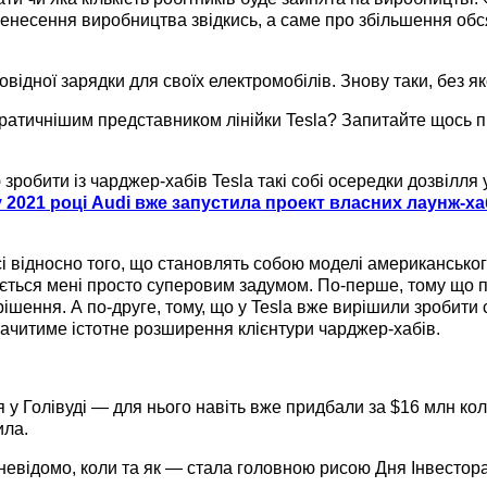
еренесення виробництва звідкись, а саме про збільшення об
відної зарядки для своїх електромобілів. Знову таки, без як
атичнішим представником лінійки Tesla? Запитайте щось про
робити із чарджер-хабів Tesla такі собі осередки дозвілля у
у 2021 році Audi вже запустила проект власних лаунж-ха
і відносно того, що становлять собою моделі американськог
ається мені просто суперовим задумом. По-перше, тому що п
ішення. А по-друге, тому, що у Tesla вже вирішили зробити
начитиме істотне розширення клієнтури чарджер-хабів.
 у Голівуді — для нього навіть вже придбали за $16 млн ко
ила.
 невідомо, коли та як — стала головною рисою Дня Інвестор