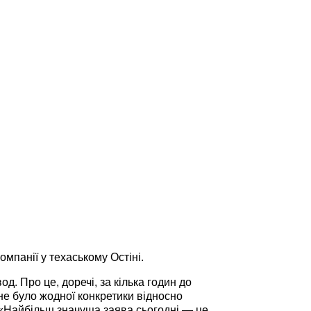
омпанії у техаському Остіні.
д. Про це, доречі, за кілька годин до
не було жодної конкретики відносно
і. «Найбільш значуща заява сьогодні — це