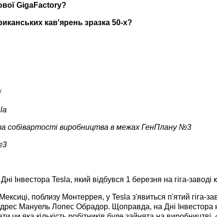
вої GigaFactory?
риканських кав'ярень зразка 50-х?
ї
la
 та собівартості виробництва в межах ГенПлану №3
№3
ні Інвестора Tesla, який відбувся 1 березня на гіга-заводі к
сиці, поблизу Монтеррея, у Tesla з'явиться п'ятий гіга-заво
ндрес Мануель Лопес Обрадор. Щоправда, на Дні Інвестора 
ати чи яка кількість робітників буде зайнята на виробництв