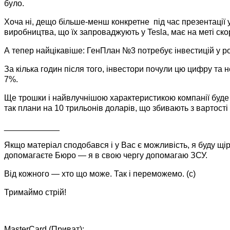
було.
Хоча ні, дещо більше-менш конкретне під час презентації
виробництва, що їх запроваджують у Tesla, має на меті ск
А тепер найцікавіше: ГенПлан №3 потребує інвестицій у р
За кілька годин після того, інвестори почули цю цифру та н
7%.
Ще трошки і найвлучнішою характеристикою компанії буде
так плани на 10 трильонів доларів, що збивають з вартості
____________
Якщо матеріал сподобався і у Вас є можливість, я буду щі
допомагаєте Бюро — я в свою чергу допомагаю ЗСУ.
Від кожного — хто що може. Так і переможемо. (c)
Тримаймо стрій!
MasterCard (Приват):