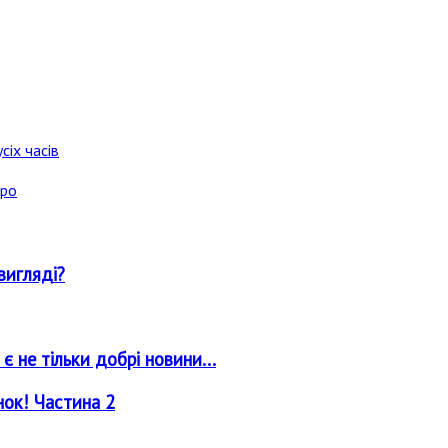
сіх часів
аро
вигляді?
 не тільки добрі новини...
нок! Частина 2