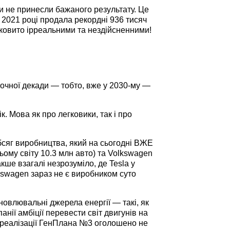
и не принесли бажаного результату. Це
у 2021 році продала рекордні 936 тисяч
ілковито ірреальними та нездійсненними!
точної декади — тобто, вже у 2030-му —
к. Мова як про легковики, так і про
обсяг виробництва, який на сьогодні ВЖЕ
ьому світу 10.3 млн авто) та Volkswagen
кше взагалі незрозуміло, де Tesla у
lkswagen зараз не є виробником суто
новлювальні джерела енергії — такі, як
анії амбіції перевести світ двигунів на
о реалізації ГенПлана №3 оголошено не