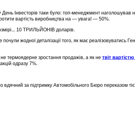
 у День Інвесторів таки було: топ-менеджмент наголошував 
оротити вартість виробництва на — увага! — 50%.
озмірі... 10 ТРИЛЬЙОНІВ доларів.
е почули жодної деталізації того, як має реалізовуватись Ге
 не термоядерне зростання продажів, а як не
твіт вартіст
 акцій одразу 7%.
ро вдячний за підтримку Автомобільного Бюро переказом тіє