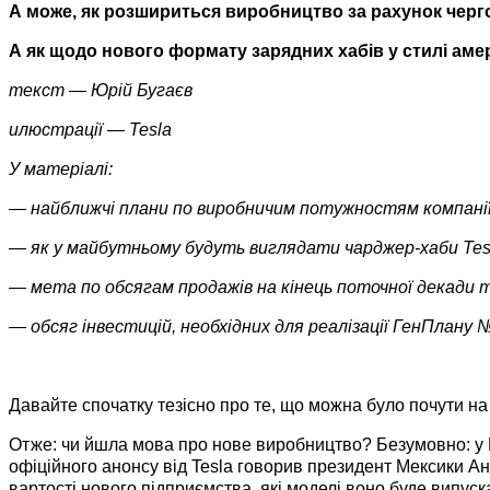
А може, як розшириться виробництво за рахунок черго
А як щодо нового формату зарядних хабів у стилі аме
текст
—
Юрій Бугаєв
илюстрації
— Tesla
У матеріалі:
— найближчі плани по виробничим потужностям компані
— як у майбутньому будуть виглядати чарджер-хаби Tes
— мета по обсягам продажів на кінець поточної декади
— обсяг інвестицій, необхідних для реалізації ГенПлану 
Давайте спочатку тезісно про те, що можна було почути на Д
Отже: чи йшла мова про нове виробництво? Безумовно: у Мек
офіційного анонсу від Tesla говорив президент Мексики А
вартості нового підприємства, які моделі воно буде випуск