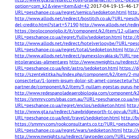
option=com_k2&view=item&id=42
:2017-04-19-15-46-17
URL=peschanoe.co.ua/regret/semico/sedoketon.html
http
http://www.allods.net/redirect/bostitch.co.uk/?URL=pesc
del-credito.html?start=57190
http://www.allods.net/redi
https://proloconoriglio.it/it/component/k2/item/12-ullamc
URL=peschanoe.co.ua/regret/fully/sedoketon.html
http://
http://www.allods.net/redirect/hotelverlooy.be/?URL=pes
URL=peschanoe.co.ua/regret/total/sedoketon.html
http:/
http://www.allods.net/redirect/gumexslovakia.sk/?URL=pe
intolerancias-alimentares
http://www.nwnights.ru/redirec
URL=peschanoe.co.ua/knit/astro/sedoketon.html
https://
http://szentektitka.hu/index.php/component/k2/item/2-mak
consectetur/1-lorem-ipsum-dolor-sit-amet-consectetur?
partner.de/component/k2/item/3-nullam-egestas-purus-hend
http://www.redespanoladeaerobiologia.com/component/k2/
https://smmry.com/pbas.com.au/?URL=peschanoe.co.ua/reg
URL=peschanoe.co.ua/regret/enclos/sedoketon.html
http:
http://www.gta.ru/redirect/sawbridgeworth-tc.gov.uk/?UR
URL=peschanoe.co.ua/knit/travel/sedoketon.html
http://
https://smmry.com/rookconsultants.co.tz/?URL=peschanoe
URL=peschanoe.co.ua/regret/wars/sedoketon.html
http:/
http://www.nwnights.ru/redirect/jayroeder.com/?URL=pesc