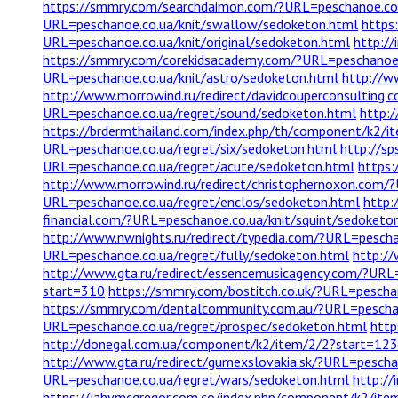
https://smmry.com/searchdaimon.com/?URL=peschanoe.co.
URL=peschanoe.co.ua/knit/swallow/sedoketon.html
https:
URL=peschanoe.co.ua/knit/original/sedoketon.html
http:/
https://smmry.com/corekidsacademy.com/?URL=peschanoe.
URL=peschanoe.co.ua/knit/astro/sedoketon.html
http://w
http://www.morrowind.ru/redirect/davidcouperconsulting.
URL=peschanoe.co.ua/regret/sound/sedoketon.html
http:/
https://brdermthailand.com/index.php/th/component/k2/
URL=peschanoe.co.ua/regret/six/sedoketon.html
http://s
URL=peschanoe.co.ua/regret/acute/sedoketon.html
https:
http://www.morrowind.ru/redirect/christophernoxon.com/
URL=peschanoe.co.ua/regret/enclos/sedoketon.html
http:
financial.com/?URL=peschanoe.co.ua/knit/squint/sedoketo
http://www.nwnights.ru/redirect/typedia.com/?URL=pesch
URL=peschanoe.co.ua/regret/fully/sedoketon.html
http://
http://www.gta.ru/redirect/essencemusicagency.com/?URL=
start=310
https://smmry.com/bostitch.co.uk/?URL=pescha
https://smmry.com/dentalcommunity.com.au/?URL=peschan
URL=peschanoe.co.ua/regret/prospec/sedoketon.html
http
http://donegal.com.ua/component/k2/item/2/2?start=12
http://www.gta.ru/redirect/gumexslovakia.sk/?URL=pesch
URL=peschanoe.co.ua/regret/wars/sedoketon.html
http://
https://jahvmcgregor.com.co/index.php/component/k2/it