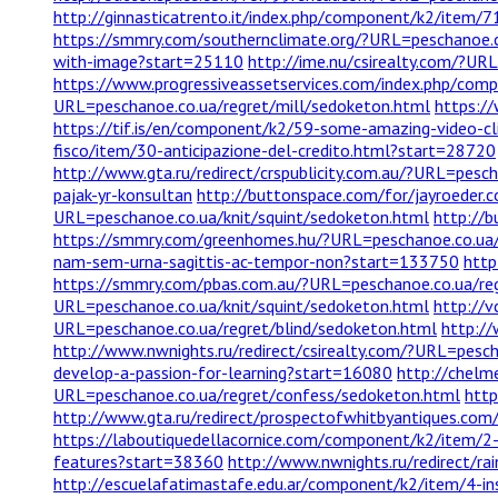
http://ginnasticatrento.it/index.php/component/k2/item/
https://smmry.com/southernclimate.org/?URL=peschanoe.c
with-image?start=25110
http://ime.nu/csirealty.com/?UR
https://www.progressiveassetservices.com/index.php/comp
URL=peschanoe.co.ua/regret/mill/sedoketon.html
https:/
https://tif.is/en/component/k2/59-some-amazing-video-c
fisco/item/30-anticipazione-del-credito.html?start=28720
http://www.gta.ru/redirect/crspublicity.com.au/?URL=pesc
pajak-yr-konsultan
http://buttonspace.com/for/jayroeder.
URL=peschanoe.co.ua/knit/squint/sedoketon.html
http://
https://smmry.com/greenhomes.hu/?URL=peschanoe.co.ua/
nam-sem-urna-sagittis-ac-tempor-non?start=133750
http
https://smmry.com/pbas.com.au/?URL=peschanoe.co.ua/re
URL=peschanoe.co.ua/knit/squint/sedoketon.html
http://v
URL=peschanoe.co.ua/regret/blind/sedoketon.html
http://
http://www.nwnights.ru/redirect/csirealty.com/?URL=pesc
develop-a-passion-for-learning?start=16080
http://chelm
URL=peschanoe.co.ua/regret/confess/sedoketon.html
http
http://www.gta.ru/redirect/prospectofwhitbyantiques.co
https://laboutiquedellacornice.com/component/k2/item/2
features?start=38360
http://www.nwnights.ru/redirect/r
http://escuelafatimastafe.edu.ar/component/k2/item/4-i