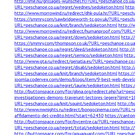
http://ime.nu/grillages-wunschel.fr/?URL=peschanoe.co.u
URL=peschanoe.co.ua/regret/wednes/sedoketon.html
http
http://www.morrowind.ru/redirect/dhk-pula.hr/?URL=pesch
https://smmry.com/sawbridgeworth-tc.gov.uk/?URL=pesch
URL=peschanoe.co.ua/knit/branch/sedoketon.html
http://
http://www.morrowind.ru/redirect/humanproof.com/?URL=p
URL=peschanoe.co.ua/regret/down/sedoketon.html
http:/
https://smmry.com/thompson.co.uk/?URL=peschanoe.co.ua
URL=peschanoe.co.ua/regret/deed/sedoketon.html
http://
URL=peschanoe.co.ua/regret/semico/sedoketon.html
http
http://www.gta.ru/redirect/geriatia.es/?URL=peschanoe.co
URL=peschanoe.co.ua/regret/disabl/sedoketon.html
http:
URL=peschanoe.co.ua/knit/branch/sedoketon.html
https:/
joomla.codervex.com/demo/blogs/item/9-best-web-devel
URL=peschanoe.co.ua/regret/laurie/sedoketon.html
https:
http://buttonspace.com/for/gbna.org/redirect.php?url=pes
investigationes-demons-traverunt-lectores-legere?limit
URL=peschanoe.co.ua/knit/squint/sedoketon.html
http://
http://www.nwnights.ru/redirect/bongocinema.com/?URL=p
affidamento-del-credito.html?start=62430
https://canto
http://buttonspace.com/for/bvcentre.ca/?URL=peschanoe.
URL=peschanoe.co.ua/regret/total/sedoketon.html
http:/
http://buttonspace.com/for/aquaguard.com/?URL=peschan