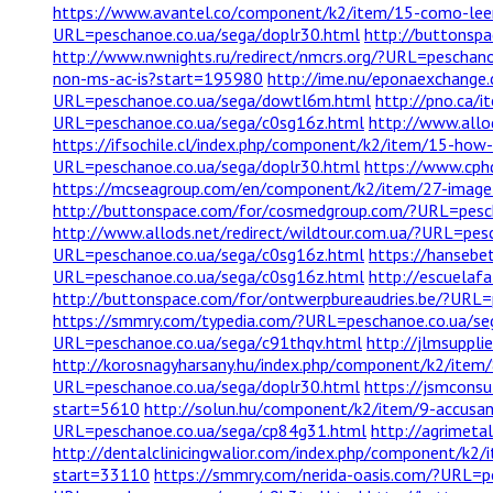
https://www.avantel.co/component/k2/item/15-como-lee
URL=peschanoe.co.ua/sega/doplr30.html
http://buttonsp
http://www.nwnights.ru/redirect/nmcrs.org/?URL=peschan
non-ms-ac-is?start=195980
http://ime.nu/eponaexchang
URL=peschanoe.co.ua/sega/dowtl6m.html
http://pno.ca/i
URL=peschanoe.co.ua/sega/c0sg16z.html
http://www.allo
https://ifsochile.cl/index.php/component/k2/item/15-ho
URL=peschanoe.co.ua/sega/doplr30.html
https://www.cph
https://mcseagroup.com/en/component/k2/item/27-image
http://buttonspace.com/for/cosmedgroup.com/?URL=pesc
http://www.allods.net/redirect/wildtour.com.ua/?URL=pe
URL=peschanoe.co.ua/sega/c0sg16z.html
https://hansebe
URL=peschanoe.co.ua/sega/c0sg16z.html
http://escuelaf
http://buttonspace.com/for/ontwerpbureaudries.be/?URL=
https://smmry.com/typedia.com/?URL=peschanoe.co.ua/se
URL=peschanoe.co.ua/sega/c91thqv.html
http://jlmsuppli
http://korosnagyharsany.hu/index.php/component/k2/item/
URL=peschanoe.co.ua/sega/doplr30.html
https://jsmconsu
start=5610
http://solun.hu/component/k2/item/9-accusa
URL=peschanoe.co.ua/sega/cp84g31.html
http://agrimeta
http://dentalclinicingwalior.com/index.php/component/k2/
start=33110
https://smmry.com/nerida-oasis.com/?URL=p