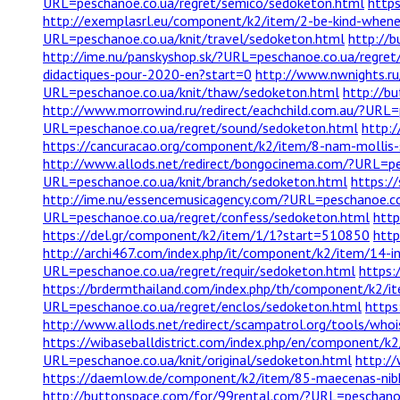
URL=peschanoe.co.ua/regret/semico/sedoketon.html
http
http://exemplasrl.eu/component/k2/item/2-be-kind-whene
URL=peschanoe.co.ua/knit/travel/sedoketon.html
http://
http://ime.nu/panskyshop.sk/?URL=peschanoe.co.ua/regre
didactiques-pour-2020-en?start=0
http://www.nwnights.ru
URL=peschanoe.co.ua/knit/thaw/sedoketon.html
http://b
http://www.morrowind.ru/redirect/eachchild.com.au/?URL
URL=peschanoe.co.ua/regret/sound/sedoketon.html
http:
https://cancuracao.org/component/k2/item/8-nam-mollis-
http://www.allods.net/redirect/bongocinema.com/?URL=pe
URL=peschanoe.co.ua/knit/branch/sedoketon.html
https:/
http://ime.nu/essencemusicagency.com/?URL=peschanoe.co
URL=peschanoe.co.ua/regret/confess/sedoketon.html
http
https://del.gr/component/k2/item/1/1?start=510850
http
http://archi467.com/index.php/it/component/k2/item/14-i
URL=peschanoe.co.ua/regret/requir/sedoketon.html
https:
https://brdermthailand.com/index.php/th/component/k2/i
URL=peschanoe.co.ua/regret/enclos/sedoketon.html
https
http://www.allods.net/redirect/scampatrol.org/tools/who
https://wibaseballdistrict.com/index.php/en/component/k
URL=peschanoe.co.ua/knit/original/sedoketon.html
http:/
https://daemlow.de/component/k2/item/85-maecenas-ni
http://buttonspace.com/for/99rental.com/?URL=peschano