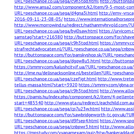
URL=peschanoe.co.ua/sega/c9h3tqd.html
http://buttonsp
http://www.ansa2.com/component/k2/item/9-5-most-co
URL=peschanoe.co.ua/sega/d4gna3i.html
http://emv-vrsca
2016-09-11-23-08-05/
https://www.internationalhorsepr
http://www.morrowind.ru/redirect/nathanmyhrvold.com/?
URL=peschanoe.co.ua/sega/byi0saw.html
https://urvicom.
samstag?start=216380
http://buttonspace.com/for/shav
URL=peschanoe.co.ua/sega/c9h3tqd.html
https://smmry.c
strafrechtadvocaten.nl/?URL=peschanoe.co.ua/sega/cnbp
http://buttonspace.com/for/panskyshop.sk/?URL=peschan
URL=peschanoe.co.ua/sega/dgqw8u5.html
http://buttons
https://smmry.com/kalushcity.if.ua/?URL=peschanoe.co.u
http://ime.nu/delisnacksonline.nl/bestellen?URL=peschano
URL=peschanoe.co.ua/sega/czefjgt.html
http://www.trete
tellus-massa.html?start=3920
https://smmry.com/gbna.or
URL=peschanoe.co.ua/sega/c9h3tqd.html
http://www.allo
https://pamis.hu/index.php/component/k2/item/4-pellentes
start=485540
http://www.gta.ru/redirect/eachchild.com.
URL=peschanoe.co.ua/sega/cp7u23w.html
http://www.assi
http://buttonspace.com/for/sawbridgeworth-tc.gov.uk/?U
URL=peschanoe.co.ua/sega/d9fsep4.html
https://www.spo
URL=peschanoe.co.ua/sega/cnbpwr3.html
http://www.allo
https://mpstudy.com/vyapamexam/quiz/htw/bankeradda.p