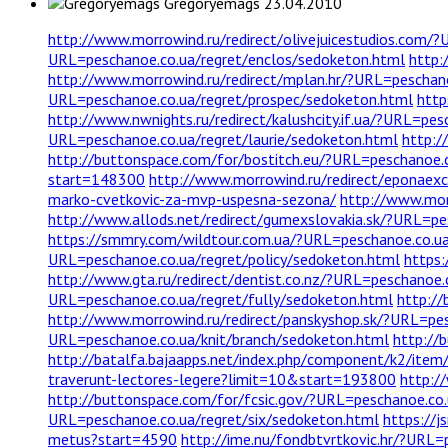
Gregoryemags
23.04.2010
http://www.morrowind.ru/redirect/olivejuicestudios.com/
URL=peschanoe.co.ua/regret/enclos/sedoketon.html
http:
http://www.morrowind.ru/redirect/mplan.hr/?URL=peschan
URL=peschanoe.co.ua/regret/prospec/sedoketon.html
http
http://www.nwnights.ru/redirect/kalushcity.if.ua/?URL=pe
URL=peschanoe.co.ua/regret/laurie/sedoketon.html
http:/
http://buttonspace.com/for/bostitch.eu/?URL=peschanoe.c
start=148300
http://www.morrowind.ru/redirect/eponae
marko-cvetkovic-za-mvp-uspesna-sezona/
http://www.mor
http://www.allods.net/redirect/gumexslovakia.sk/?URL=pe
https://smmry.com/wildtour.com.ua/?URL=peschanoe.co.ua
URL=peschanoe.co.ua/regret/policy/sedoketon.html
https
http://www.gta.ru/redirect/dentist.co.nz/?URL=peschanoe
URL=peschanoe.co.ua/regret/fully/sedoketon.html
http:/
http://www.morrowind.ru/redirect/panskyshop.sk/?URL=pes
URL=peschanoe.co.ua/knit/branch/sedoketon.html
http://
http://batalfa.bajaapps.net/index.php/component/k2/item
traverunt-lectores-legere?limit=10&start=193800
http:/
http://buttonspace.com/for/fcsic.gov/?URL=peschanoe.co
URL=peschanoe.co.ua/regret/six/sedoketon.html
https://j
metus?start=4590
http://ime.nu/fondbtvrtkovic.hr/?URL=