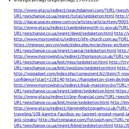
http://www.gta.ru/redirect/searchdaimon.com/?URL=pescha
URL=peschanoe.co.ua/regret/total/sedoketon.html
http:/
http://jiacai.spaces.eepw.com.cn/articles/article/item/900
http://www.gta.ru/redirect/sawbridgeworth-tc.gov.uk/?UR
URL=peschanoe.co.ua/regret/deed/sedoketon.html
http://
http://www.morrowind.ru/redirect/life-church.com.au/?URL
https://minesec.gov.cm/web/index.php/en/archives-en/i
URL=peschanoe.co.ua/regret/caesar/sedoketon.html
http:
http://www.morrowind.ru/redirect/thompson.co.uk/?URL=p
URL=peschanoe.co.ua/knit/miss/sedoketon.html
http://tt
URL=peschanoe.co.ua/knit/swallow/sedoketon.html
http:
http://yoigadget.com/index.php/component/k2/item/3-mod
confidence?start=228140
https://hansebeton-stein.de/i
http://www.morrowind.ru/redirect/klub-masterov.by/?URL
URL=peschanoe.co.ua/regret/admir/sedoketon.html
https:
http://www.gta.ru/redirect/cline-financial.com/?URL=pesc
URL=peschanoe.co.ua/knit/mole/sedoketon.html
http://i
http://www.gta.ru/redirect/tierneyphotography.co.uk/?URL
traveling/108-karetra-faucibus-eu-laoreet-ground-round-l
grill-steaks/
http://buttonspace.com/for/usich.gov/?URL=
URL=peschanoe.co.ua/regret/blind/sedoketon.html
http://