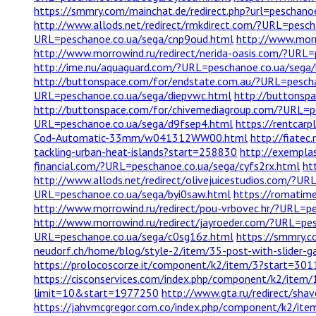
https://smmry.com/mainchat.de/redirect.php?url=peschano
http://www.allods.net/redirect/rmkdirect.com/?URL=pesc
URL=peschanoe.co.ua/sega/cnp9oud.html
http://www.morr
http://www.morrowind.ru/redirect/nerida-oasis.com/?URL
http://ime.nu/aquaguard.com/?URL=peschanoe.co.ua/sega/
http://buttonspace.com/for/endstate.com.au/?URL=pesch
URL=peschanoe.co.ua/sega/diepvwc.html
http://buttonsp
http://buttonspace.com/for/chivemediagroup.com/?URL=p
URL=peschanoe.co.ua/sega/d9fsep4.html
https://rentcar
Cod-Automatic-33mm/w041312WW00.html
http://fiate
tackling-urban-heat-islands?start=258830
http://exempla
financial.com/?URL=peschanoe.co.ua/sega/cyfs2rx.html
ht
http://www.allods.net/redirect/olivejuicestudios.com/?U
URL=peschanoe.co.ua/sega/byi0saw.html
https://romatime
http://www.morrowind.ru/redirect/pou-vrbovec.hr/?URL=p
http://www.morrowind.ru/redirect/jayroeder.com/?URL=pe
URL=peschanoe.co.ua/sega/c0sg16z.html
https://smmry.c
neudorf.ch/home/blog/style-2/item/35-post-with-slider-ga
https://prolocoscorze.it/component/k2/item/3?start=301
https://cisconservices.com/index.php/component/k2/item/
limit=10&start=1977250
http://www.gta.ru/redirect/sh
https://jahvmcgregor.com.co/index.php/component/k2/it