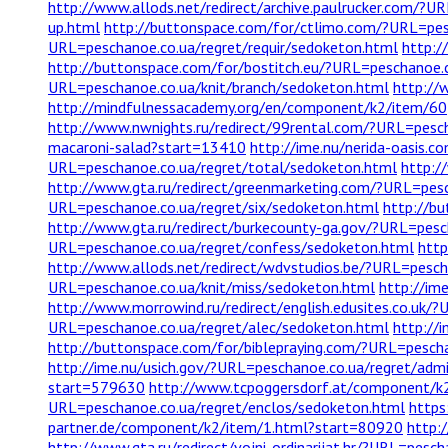
http://www.allods.net/redirect/archive.paulrucker.com/?
up.html
http://buttonspace.com/for/ctlimo.com/?URL=pes
URL=peschanoe.co.ua/regret/requir/sedoketon.html
http:/
http://buttonspace.com/for/bostitch.eu/?URL=peschanoe.
URL=peschanoe.co.ua/knit/branch/sedoketon.html
http://
http://mindfulnessacademy.org/en/component/k2/item/60
http://www.nwnights.ru/redirect/99rental.com/?URL=pesch
macaroni-salad?start=13410
http://ime.nu/nerida-oasis.
URL=peschanoe.co.ua/regret/total/sedoketon.html
http:/
http://www.gta.ru/redirect/greenmarketing.com/?URL=pes
URL=peschanoe.co.ua/regret/six/sedoketon.html
http://b
http://www.gta.ru/redirect/burkecounty-ga.gov/?URL=pesc
URL=peschanoe.co.ua/regret/confess/sedoketon.html
http
http://www.allods.net/redirect/wdvstudios.be/?URL=pesch
URL=peschanoe.co.ua/knit/miss/sedoketon.html
http://im
http://www.morrowind.ru/redirect/english.edusites.co.uk/
URL=peschanoe.co.ua/regret/alec/sedoketon.html
http://
http://buttonspace.com/for/biblepraying.com/?URL=pesch
http://ime.nu/usich.gov/?URL=peschanoe.co.ua/regret/adm
start=579630
http://www.tcpoggersdorf.at/component/k
URL=peschanoe.co.ua/regret/enclos/sedoketon.html
https
partner.de/component/k2/item/1.html?start=80920
http:
http://www.gta.ru/redirect/vojni-ordinarijat.hr/?URL=pes