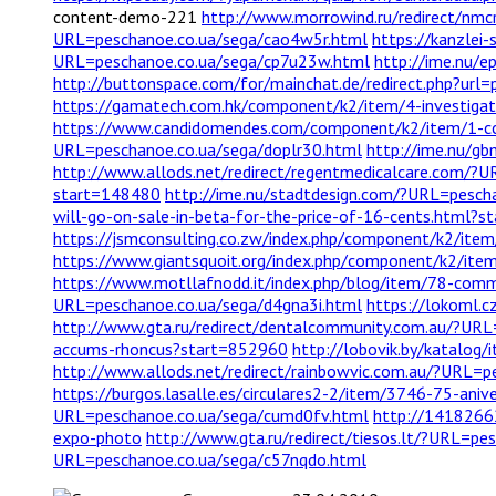
content-demo-221
http://www.morrowind.ru/redirect/nmc
URL=peschanoe.co.ua/sega/cao4w5r.html
https://kanzlei
URL=peschanoe.co.ua/sega/cp7u23w.html
http://ime.nu/
http://buttonspace.com/for/mainchat.de/redirect.php?ur
https://gamatech.com.hk/component/k2/item/4-investiga
https://www.candidomendes.com/component/k2/item/1-cc
URL=peschanoe.co.ua/sega/doplr30.html
http://ime.nu/gb
http://www.allods.net/redirect/regentmedicalcare.com/?
start=148480
http://ime.nu/stadtdesign.com/?URL=pesch
will-go-on-sale-in-beta-for-the-price-of-16-cents.html?
https://jsmconsulting.co.zw/index.php/component/k2/ite
https://www.giantsquoit.org/index.php/component/k2/it
https://www.motllafnodd.it/index.php/blog/item/78-comm
URL=peschanoe.co.ua/sega/d4gna3i.html
https://lokoml.
http://www.gta.ru/redirect/dentalcommunity.com.au/?UR
accums-rhoncus?start=852960
http://lobovik.by/katalog/
http://www.allods.net/redirect/rainbowvic.com.au/?URL=p
https://burgos.lasalle.es/circulares2-2/item/3746-75-an
URL=peschanoe.co.ua/sega/cumd0fv.html
http://14182662
expo-photo
http://www.gta.ru/redirect/tiesos.lt/?URL=pe
URL=peschanoe.co.ua/sega/c57nqdo.html