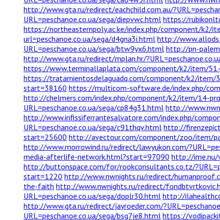
http://www.gta.ru/redirect/eachchild.com.au/?URL=pescha
URL=peschanoe.co.ua/sega/diepvwc.html
https://rubikon
https://northeasternpoly.ac.ke/index.php/component/k2/
url=peschanoe.co.ua/sega/d4gna3i.html
http://www.allods
URL=peschanoe.co.ua/sega/btw9yx6.html
http://pn-palem
http://www.gta.ru/redirect/mplan.hr/?URL=peschanoe.co.
https://www.terminallaplata.com/component/k2/item/51-s
https://tratamientosdelaguadq.com/component/k2/item/
start=38160
https://multicom-software.de/index.php/co
http://chelmers.com/index.php/component/k2/item/14-pro
URL=peschanoe.co.ua/sega/cp84g31.html
http://www.nwni
http://www.infissiferrantesalvatore.com/index.php/compo
URL=peschanoe.co.ua/sega/c91thqv.html
http://firenzep
start=25600
http://avectour.com/component/zoo/item/pa
http://www.morrowind.ru/redirect/lawyukon.com/?URL=pe
media-afterlife-network.html?start=97090
http://ime.nu
http://buttonspace.com/for/rookconsultants.co.tz/?URL=
start=1220
http://www.nwnights.ru/redirect/humanproof
the-faith
http://www.nwnights.ru/redirect/fondbtvrtkovic
URL=peschanoe.co.ua/sega/doplr30.html
http://ilahealth
http://www.gta.ru/redirect/jayroeder.com/?URL=peschanoe
URL=peschanoe.co.ua/sega/bsg7je8.html
https://vodipack