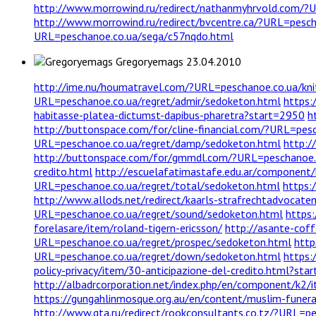
http://www.morrowind.ru/redirect/nathanmyhrvold.com/?
http://www.morrowind.ru/redirect/bvcentre.ca/?URL=pesc
URL=peschanoe.co.ua/sega/c57nqdo.html
Gregoryemags
23.04.2010
http://ime.nu/houmatravel.com/?URL=peschanoe.co.ua/kn
URL=peschanoe.co.ua/regret/admir/sedoketon.html
https:
habitasse-platea-dictumst-dapibus-pharetra?start=2950
h
http://buttonspace.com/for/cline-financial.com/?URL=pes
URL=peschanoe.co.ua/regret/damp/sedoketon.html
http:/
http://buttonspace.com/for/gmmdl.com/?URL=peschanoe.c
credito.html
http://escuelafatimastafe.edu.ar/component
URL=peschanoe.co.ua/regret/total/sedoketon.html
https:
http://www.allods.net/redirect/kaarls-strafrechtadvocat
URL=peschanoe.co.ua/regret/sound/sedoketon.html
https
forelasare/item/roland-tigern-ericsson/
http://asante-cof
URL=peschanoe.co.ua/regret/prospec/sedoketon.html
http
URL=peschanoe.co.ua/regret/down/sedoketon.html
https:
policy-privacy/item/30-anticipazione-del-credito.html?st
http://albadrcorporation.net/index.php/en/component/k2/
https://gungahlinmosque.org.au/en/content/muslim-funer
http://www.gta.ru/redirect/rookconsultants.co.tz/?URL=p