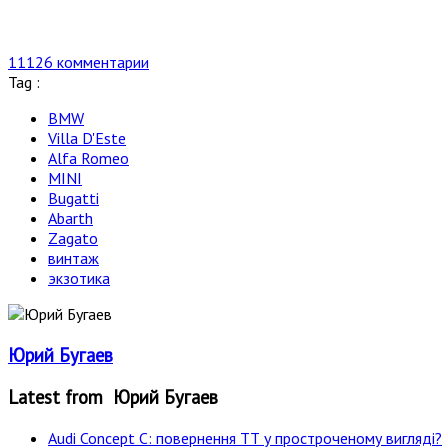
11126 комментарии
Tag :
BMW
Villa D'Este
Alfa Romeo
MINI
Bugatti
Abarth
Zagato
винтаж
экзотика
Юрий Бугаев
Latest from Юрий Бугаев
Audi Concept C: повернення ТТ у простроченому вигляді?