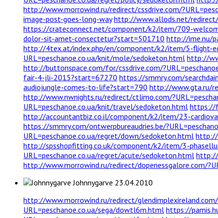
http://www.morrowind.ru/redirect/cssdrive.com/?URL=pes
image-post-goes-long-way
http://www.allods.net/redirec
https://crateconnect.net/component/k2/item/709-welco
dolor-sit-amet-consectetur?start=501710
http://ime.nu/
http://4tex.at/index.php/en/component/k2/item/5-flight-e
URL=peschanoe.co.ua/knit/mole/sedoketon.html
http://ww
http://buttonspace.com/for/cssdrive.com/?URL=peschanoe
fair-4-jli-2015?start=67270
https://smmry.com/searchda
audiojungle-comes-to-life?start=790
http://www.gta.ru/r
http://www.nwnights.ru/redirect/ctlimo.com/?URL=peschan
URL=peschanoe.co.ua/knit/travel/sedoketon.html
https:/
http://accountantbiz.co.il/component/k2/item/23-cardiova
https://smmry.com/ontwerpbureaudries.be/?URL=peschanoe
URL=peschanoe.co.ua/regret/down/sedoketon.html
http:/
http://spsshopfitting.co.uk/component/k2/item/3-phasell
URL=peschanoe.co.ua/regret/acute/sedoketon.html
http:/
http://www.morrowind.ru/redirect/dopenessgalore.com/?U
Johnnygarve
23.04.2010
http://www.morrowind.ru/redirect/glendimplexireland.co
URL=peschanoe.co.ua/sega/dowtl6m.html
https://pamis.