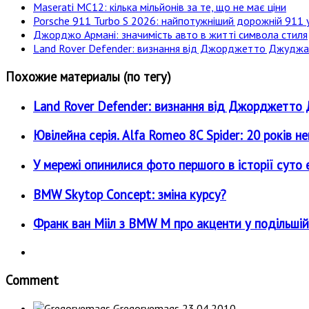
Maserati MC12: кілька мільйонів за те, що не має ціни
Porsche 911 Turbo S 2026: найпотужніший дорожній 911 у
Джорджо Армані: значимість авто в житті символа стиля
Land Rover Defender: визнання від Джорджетто Джудж
Похожие материалы (по тегу)
Land Rover Defender: визнання від Джорджетт
Ювілейна серія. Alfa Romeo 8C Spider: 20 років н
У мережі опинилися фото першого в історії суто е
BMW Skytop Concept: зміна курсу?
Франк ван Мііл з BMW M про акценти у подільшій
Comment
Gregoryemags
23.04.2010