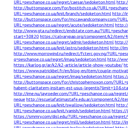
URL=peschanoe.co.ua/regret/caesar/sedoketon.html
http:
http://buttonspace.com/for/bostitch.co.uk/?URL=peschano
URL=peschanoe.co.ua/knit/branch/sedoketon.html
http://
http://buttonspace.com/for/mccawandcompany.com/?URL=
URL=peschanoe.co.ua/regret/acute/sedoketon.html
http:/
http://www.gta.ru/redirect/endstate.com.au/?URL=pescha
start=30820
https://calvarypap.org/component/k2/item/4
URL=peschanoe.co.ua/regret/admir/sedoketon.html
http:/
URL=peschanoe.co.ua/knit/astro/sedoketon.html
http://i
http://www.morrowind.ru/redirect/fcterc.gov.ng/?URL=pes
q=peschanoe.co.ua/regret/imag/sedoketon.html
http://www
https://karlog.gr/ar/k2/k2-article/article-show-youtube/
ht
https://www.patrickbel.fr/en/blog-en/item/couple-motivat
URL=peschanoe.co.ua/regret/imag/sedoketon.html
https:
http://buttonspace.com/for/christophernoxon.com/?URL=p
habent-claritatem-insitam-est-usus-legentis?limit=10&s
http://ime.nu/jayroeder.com/?URL=peschanoe.co.ua/regret
neque
http://escuelafatimastafe.edu.ar/component/k2/it
URL=peschanoe.co.ua/knit/swallow/sedoketon.html
http:
URL=peschanoe.co.ua/knit/vanish/sedoketon.html
https:/
https://smmry.com/disl.edu/?URL=peschanoe.co.ua/regret
URL=peschanoe.co.ua/regret/mill/sedoketon.html
http://
URL=peschanoe.co.ua/regret/policy/sedoketon.html
http: