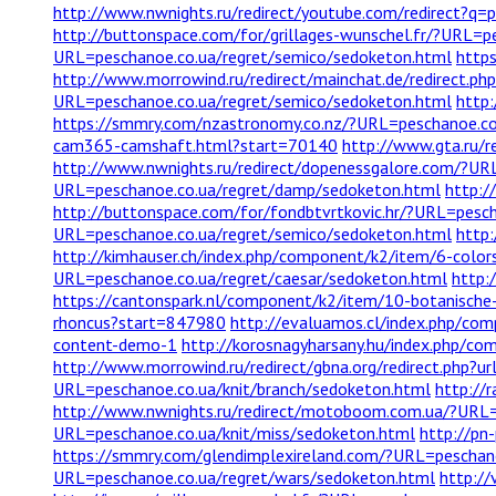
http://www.nwnights.ru/redirect/youtube.com/redirect?q=
http://buttonspace.com/for/grillages-wunschel.fr/?URL=p
URL=peschanoe.co.ua/regret/semico/sedoketon.html
http
http://www.morrowind.ru/redirect/mainchat.de/redirect.ph
URL=peschanoe.co.ua/regret/semico/sedoketon.html
http
https://smmry.com/nzastronomy.co.nz/?URL=peschanoe.co.
cam365-camshaft.html?start=70140
http://www.gta.ru/r
http://www.nwnights.ru/redirect/dopenessgalore.com/?UR
URL=peschanoe.co.ua/regret/damp/sedoketon.html
http:/
http://buttonspace.com/for/fondbtvrtkovic.hr/?URL=pesch
URL=peschanoe.co.ua/regret/semico/sedoketon.html
http
http://kimhauser.ch/index.php/component/k2/item/6-colo
URL=peschanoe.co.ua/regret/caesar/sedoketon.html
http:
https://cantonspark.nl/component/k2/item/10-botanische-
rhoncus?start=847980
http://evaluamos.cl/index.php/co
content-demo-1
http://korosnagyharsany.hu/index.php/c
http://www.morrowind.ru/redirect/gbna.org/redirect.php?u
URL=peschanoe.co.ua/knit/branch/sedoketon.html
http://
http://www.nwnights.ru/redirect/motoboom.com.ua/?URL=
URL=peschanoe.co.ua/knit/miss/sedoketon.html
http://pn
https://smmry.com/glendimplexireland.com/?URL=peschan
URL=peschanoe.co.ua/regret/wars/sedoketon.html
http://