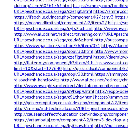
club.org/item/60361763.html
https://smmry.com/fondbtvr
URL=peschanoe.co.ua/sega/czefjgt.html
https://smmry.co
https://ifsochile.cl/index.php/component/k2/item/3
https:
https://nospeedlimits.nl/component/k2/item/1/
https://s
URL=peschanoe.co.ua/sega/cyfs2rx.html
http://www.nwnig
http://www.allods.net/redirect/tavernhg.com/?URL=pesch
URL=peschanoe.co.ua/sega/cglda6z.html
http://buttonspa
https://www.papilio.cz/auction/56/item/051
https://dae
URL=peschanoe.co.ua/sega/doplr30.html
http://www.morr
URL=peschanoe.co.ua/sega/czefjgt.html
https://daemlow
http://fiatec.my/component/k2/item/4-https-www-nst-com
limit=10&start=127640
http://gfcstudio.it/component/k
URL=peschanoe.co.ua/sega/doplr30.html
https://smmry.c
ra-joachimh-benclowitz
http://www.allods.net/redirect/
http://www.nwnights.ru/redirect/dentalcommunity.com.au
URL=peschanoe.co.ua/sega/d9fsep4.html
http://expo-ode
URL=peschanoe.co.ua/sega/c91thqv.html
https://smmry.c
http://geniecomputing.co.uk/index.php/component/k2/ite
http://ime.nu/md-technical.com/?URL=peschanoe.co.ua/se
http://causeandeffectfoundation.com/index.php/compone
https://artambalaj.com/component/k2/item/8-develop-a-p
URL=peschanoe.co.ua/sega/byi0saw.html
http://buttonsp