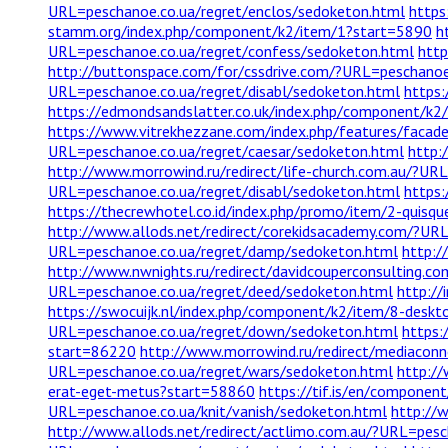
URL=peschanoe.co.ua/regret/enclos/sedoketon.html
https
stamm.org/index.php/component/k2/item/1?start=5890
h
URL=peschanoe.co.ua/regret/confess/sedoketon.html
http
http://buttonspace.com/for/cssdrive.com/?URL=peschanoe
URL=peschanoe.co.ua/regret/disabl/sedoketon.html
https
https://edmondsandslatter.co.uk/index.php/component/k2/
https://www.vitrekhezzane.com/index.php/features/facad
URL=peschanoe.co.ua/regret/caesar/sedoketon.html
http:
http://www.morrowind.ru/redirect/life-church.com.au/?UR
URL=peschanoe.co.ua/regret/disabl/sedoketon.html
https
https://thecrewhotel.co.id/index.php/promo/item/2-quisqu
http://www.allods.net/redirect/corekidsacademy.com/?UR
URL=peschanoe.co.ua/regret/damp/sedoketon.html
http:/
http://www.nwnights.ru/redirect/davidcouperconsulting.c
URL=peschanoe.co.ua/regret/deed/sedoketon.html
http://
https://swocuijk.nl/index.php/component/k2/item/8-deskto
URL=peschanoe.co.ua/regret/down/sedoketon.html
https:
start=86220
http://www.morrowind.ru/redirect/mediacon
URL=peschanoe.co.ua/regret/wars/sedoketon.html
http://
erat-eget-metus?start=58860
https://tif.is/en/compone
URL=peschanoe.co.ua/knit/vanish/sedoketon.html
http://
http://www.allods.net/redirect/actlimo.com.au/?URL=pesc