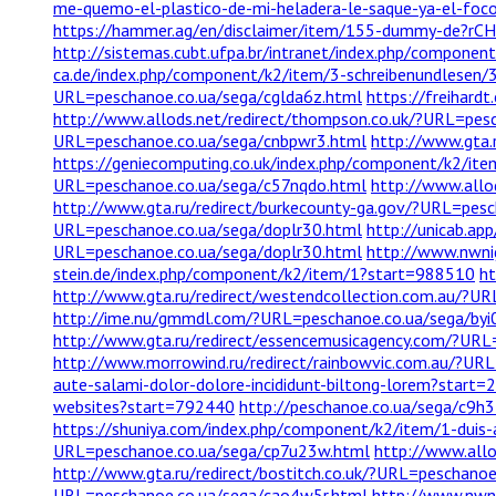
me-quemo-el-plastico-de-mi-heladera-le-saque-ya-el-foco-
https://hammer.ag/en/disclaimer/item/155-dummy-de?r
http://sistemas.cubt.ufpa.br/intranet/index.php/compone
ca.de/index.php/component/k2/item/3-schreibenundlesen/
URL=peschanoe.co.ua/sega/cglda6z.html
https://freihard
http://www.allods.net/redirect/thompson.co.uk/?URL=pes
URL=peschanoe.co.ua/sega/cnbpwr3.html
http://www.gta.
https://geniecomputing.co.uk/index.php/component/k2/ite
URL=peschanoe.co.ua/sega/c57nqdo.html
http://www.allo
http://www.gta.ru/redirect/burkecounty-ga.gov/?URL=pes
URL=peschanoe.co.ua/sega/doplr30.html
http://unicab.ap
URL=peschanoe.co.ua/sega/doplr30.html
http://www.nwnig
stein.de/index.php/component/k2/item/1?start=988510
ht
http://www.gta.ru/redirect/westendcollection.com.au/?UR
http://ime.nu/gmmdl.com/?URL=peschanoe.co.ua/sega/byi
http://www.gta.ru/redirect/essencemusicagency.com/?URL
http://www.morrowind.ru/redirect/rainbowvic.com.au/?UR
aute-salami-dolor-dolore-incididunt-biltong-lorem?start=
websites?start=792440
http://peschanoe.co.ua/sega/c9h3
https://shuniya.com/index.php/component/k2/item/1-duis-a
URL=peschanoe.co.ua/sega/cp7u23w.html
http://www.allo
http://www.gta.ru/redirect/bostitch.co.uk/?URL=peschano
URL=peschanoe.co.ua/sega/cao4w5r.html
http://www.nwni