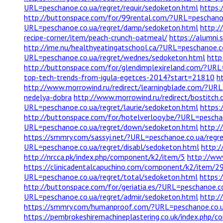
URL=peschanoe.co.ua/regret/requir/sedoketon.html
https:
http://buttonspace.com/for/99rental.com/?URL=peschanoe
URL=peschanoe.co.ua/regret/damp/sedoketon.html
http:/
recipe-corner/item/peach-crunch-oatmeal/
https://alumni.
http://ime.nu/healthyeatingatschool.ca/?URL=peschanoe.c
URL=peschanoe.co.ua/regret/wednes/sedoketon.html
http
http://buttonspace.com/for/glendimplexireland.com/?URL=
top-tech-trends-from-igula-egetces-2014?start=21810
h
http://www.morrowind.ru/redirect/learningblade.com/?UR
nedelya-dobra
http://www.morrowind.ru/redirect/bostitch
URL=peschanoe.co.ua/regret/laurie/sedoketon.html
https:
http://buttonspace.com/for/hotelverlooy.be/?URL=pescha
URL=peschanoe.co.ua/regret/down/sedoketon.html
http:/
https://smmry.com/sassyj.net/?URL=peschanoe.co.ua/regre
URL=peschanoe.co.ua/regret/disabl/sedoketon.html
http:
http://nrcca.pk/index.php/component/k2/item/5
http://ww
https://clinicadentalcapuchino.com/component/k2/item/2
URL=peschanoe.co.ua/regret/total/sedoketon.html
https:
http://buttonspace.com/for/geriatia.es/?URL=peschanoe.c
URL=peschanoe.co.ua/regret/admir/sedoketon.html
http:/
https://smmry.com/humanproof.com/?URL=peschanoe.co.u
https://pembrokeshiremachineplastering.co.uk/index.php/