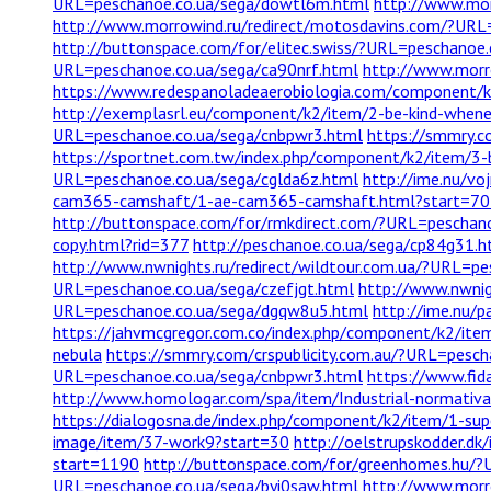
URL=peschanoe.co.ua/sega/dowtl6m.html
http://www.mor
http://www.morrowind.ru/redirect/motosdavins.com/?URL
http://buttonspace.com/for/elitec.swiss/?URL=peschanoe.
URL=peschanoe.co.ua/sega/ca90nrf.html
http://www.morro
https://www.redespanoladeaerobiologia.com/component/k2
http://exemplasrl.eu/component/k2/item/2-be-kind-whene
URL=peschanoe.co.ua/sega/cnbpwr3.html
https://smmry.c
https://sportnet.com.tw/index.php/component/k2/item/3-bu
URL=peschanoe.co.ua/sega/cglda6z.html
http://ime.nu/vo
cam365-camshaft/1-ae-cam365-camshaft.html?start=7
http://buttonspace.com/for/rmkdirect.com/?URL=peschan
copy.html?rid=377
http://peschanoe.co.ua/sega/cp84g31.h
http://www.nwnights.ru/redirect/wildtour.com.ua/?URL=p
URL=peschanoe.co.ua/sega/czefjgt.html
http://www.nwnig
URL=peschanoe.co.ua/sega/dgqw8u5.html
http://ime.nu/
https://jahvmcgregor.com.co/index.php/component/k2/it
nebula
https://smmry.com/crspublicity.com.au/?URL=pesc
URL=peschanoe.co.ua/sega/cnbpwr3.html
https://www.fid
http://www.homologar.com/spa/item/Industrial-normativa
https://dialogosna.de/index.php/component/k2/item/1-su
image/item/37-work9?start=30
http://oelstrupskodder.d
start=1190
http://buttonspace.com/for/greenhomes.hu/?
URL=peschanoe.co.ua/sega/byi0saw.html
http://www.morro