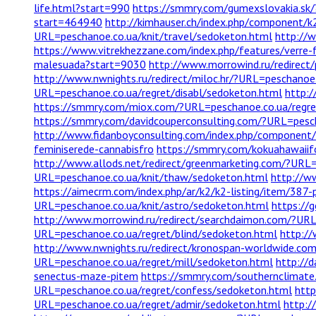
life.html?start=990
https://smmry.com/gumexslovakia.sk
start=464940
http://kimhauser.ch/index.php/component/
URL=peschanoe.co.ua/knit/travel/sedoketon.html
http://w
https://www.vitrekhezzane.com/index.php/features/verre-
malesuada?start=9030
http://www.morrowind.ru/redirect
http://www.nwnights.ru/redirect/miloc.hr/?URL=peschanoe
URL=peschanoe.co.ua/regret/disabl/sedoketon.html
http:/
https://smmry.com/miox.com/?URL=peschanoe.co.ua/regre
https://smmry.com/davidcouperconsulting.com/?URL=pesch
http://www.fidanboyconsulting.com/index.php/component/
feminiserede-cannabisfro
https://smmry.com/kokuahawaiif
http://www.allods.net/redirect/greenmarketing.com/?URL
URL=peschanoe.co.ua/knit/thaw/sedoketon.html
http://w
https://aimecrm.com/index.php/ar/k2/k2-listing/item/387
URL=peschanoe.co.ua/knit/astro/sedoketon.html
https://
http://www.morrowind.ru/redirect/searchdaimon.com/?URL
URL=peschanoe.co.ua/regret/blind/sedoketon.html
http://
http://www.nwnights.ru/redirect/kronospan-worldwide.co
URL=peschanoe.co.ua/regret/mill/sedoketon.html
http://
senectus-maze-pitem
https://smmry.com/southernclimate
URL=peschanoe.co.ua/regret/confess/sedoketon.html
htt
URL=peschanoe.co.ua/regret/admir/sedoketon.html
http:/