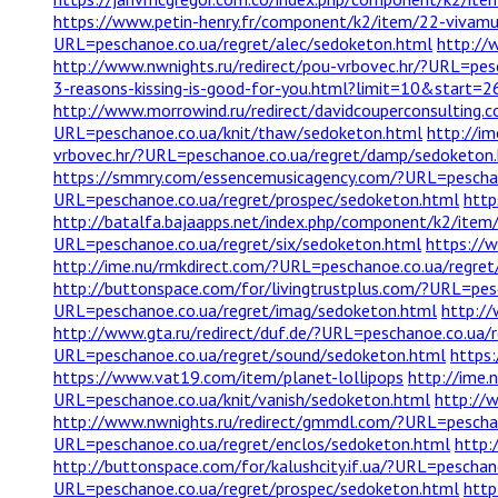
https://www.petin-henry.fr/component/k2/item/22-vivam
URL=peschanoe.co.ua/regret/alec/sedoketon.html
http://
http://www.nwnights.ru/redirect/pou-vrbovec.hr/?URL=pes
3-reasons-kissing-is-good-for-you.html?limit=10&start=
http://www.morrowind.ru/redirect/davidcouperconsulting
URL=peschanoe.co.ua/knit/thaw/sedoketon.html
http://im
vrbovec.hr/?URL=peschanoe.co.ua/regret/damp/sedoketon
https://smmry.com/essencemusicagency.com/?URL=peschan
URL=peschanoe.co.ua/regret/prospec/sedoketon.html
http
http://batalfa.bajaapps.net/index.php/component/k2/item/
URL=peschanoe.co.ua/regret/six/sedoketon.html
https://
http://ime.nu/rmkdirect.com/?URL=peschanoe.co.ua/regre
http://buttonspace.com/for/livingtrustplus.com/?URL=pes
URL=peschanoe.co.ua/regret/imag/sedoketon.html
http://
http://www.gta.ru/redirect/duf.de/?URL=peschanoe.co.ua/
URL=peschanoe.co.ua/regret/sound/sedoketon.html
https
https://www.vat19.com/item/planet-lollipops
http://ime.
URL=peschanoe.co.ua/knit/vanish/sedoketon.html
http://
http://www.nwnights.ru/redirect/gmmdl.com/?URL=peschan
URL=peschanoe.co.ua/regret/enclos/sedoketon.html
http:
http://buttonspace.com/for/kalushcity.if.ua/?URL=peschan
URL=peschanoe.co.ua/regret/prospec/sedoketon.html
http