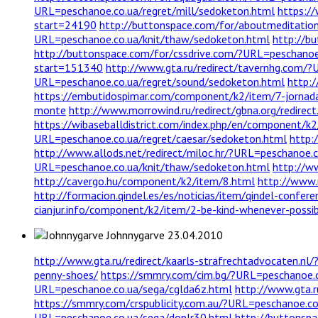
URL=peschanoe.co.ua/regret/mill/sedoketon.html
https:/
start=24190
http://buttonspace.com/for/aboutmeditatio
URL=peschanoe.co.ua/knit/thaw/sedoketon.html
http://b
http://buttonspace.com/for/cssdrive.com/?URL=peschanoe.
start=151340
http://www.gta.ru/redirect/tavernhg.com/?
URL=peschanoe.co.ua/regret/sound/sedoketon.html
http:
https://embutidospimar.com/component/k2/item/7-jornad
monte
http://www.morrowind.ru/redirect/gbna.org/redirec
https://wibaseballdistrict.com/index.php/en/component/
URL=peschanoe.co.ua/regret/caesar/sedoketon.html
http:
http://www.allods.net/redirect/miloc.hr/?URL=peschanoe.
URL=peschanoe.co.ua/knit/thaw/sedoketon.html
http://w
http://cavergo.hu/component/k2/item/8.html
http://www.
http://formacion.qindel.es/es/noticias/item/qindel-confere
cianjur.info/component/k2/item/2-be-kind-whenever-poss
Johnnygarve
23.04.2010
http://www.gta.ru/redirect/kaarls-strafrechtadvocaten.n
penny-shoes/
https://smmry.com/cim.bg/?URL=peschanoe.
URL=peschanoe.co.ua/sega/cglda6z.html
http://www.gta.
https://smmry.com/crspublicity.com.au/?URL=peschanoe.c
URL=peschanoe.co.ua/sega/doplr30.html
http://buttonspa