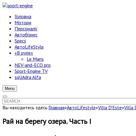
Головна
Мотори
Персоналії
Автобізнес
Specs
АвтоLifeStyle
«В руле»
Le Mans
NEV-and-ECO pro
Sport-Engine TV
sqUAdra Alfa
Menu
Вы находитесь здесь:
Главная
»
АвтоLifestyle
»
Villa D'Este
»
Villa
Рай на берегу озера. Часть I