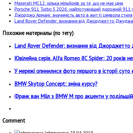
Maserati MC12: кілька мільйонів за те, що не має ціни
Porsche 911 Turbo S 2026: найпотужніший дорожній 911 у
Джорджо Армані: значимість авто в житті символа стиля
Land Rover Defender: визнання від Джорджетто Джудж
Похожие материалы (по тегу)
Land Rover Defender: визнання від Джорджетт
Ювілейна серія. Alfa Romeo 8C Spider: 20 років н
У мережі опинилися фото першого в історії суто е
BMW Skytop Concept: зміна курсу?
Франк ван Мііл з BMW M про акценти у подільшій
Comment
Johnnygarve
23.04.2010