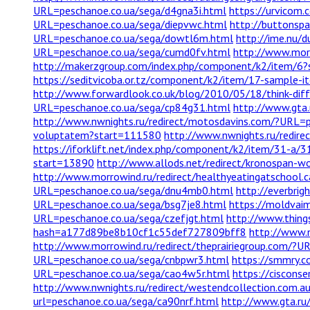
URL=peschanoe.co.ua/sega/d4gna3i.html
https://urvicom.
URL=peschanoe.co.ua/sega/diepvwc.html
http://buttonsp
URL=peschanoe.co.ua/sega/dowtl6m.html
http://ime.nu/
URL=peschanoe.co.ua/sega/cumd0fv.html
http://www.morr
http://makerzgroup.com/index.php/component/k2/item/6
https://seditvicoba.or.tz/component/k2/item/17-sample-i
http://www.forwardlook.co.uk/blog/2010/05/18/think-dif
URL=peschanoe.co.ua/sega/cp84g31.html
http://www.gta.
http://www.nwnights.ru/redirect/motosdavins.com/?URL=p
voluptatem?start=111580
http://www.nwnights.ru/redire
https://iforklift.net/index.php/component/k2/item/31-a/
start=13890
http://www.allods.net/redirect/kronospan-
http://www.morrowind.ru/redirect/healthyeatingatschool
URL=peschanoe.co.ua/sega/dnu4mb0.html
http://everbri
URL=peschanoe.co.ua/sega/bsg7je8.html
https://moldvai
URL=peschanoe.co.ua/sega/czefjgt.html
http://www.thin
hash=a177d89be8b10cf1c55def727809bff8
http://www.
http://www.morrowind.ru/redirect/theprairiegroup.com/?
URL=peschanoe.co.ua/sega/cnbpwr3.html
https://smmry.
URL=peschanoe.co.ua/sega/cao4w5r.html
https://ciscons
http://www.nwnights.ru/redirect/westendcollection.com.
url=peschanoe.co.ua/sega/ca90nrf.html
http://www.gta.ru