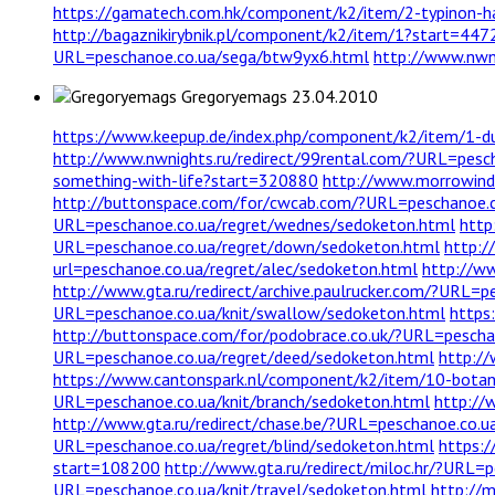
https://gamatech.com.hk/component/k2/item/2-typinon-ha
http://bagaznikirybnik.pl/component/k2/item/1?start=447
URL=peschanoe.co.ua/sega/btw9yx6.html
http://www.nwni
Gregoryemags
23.04.2010
https://www.keepup.de/index.php/component/k2/item/1-dui
http://www.nwnights.ru/redirect/99rental.com/?URL=pesc
something-with-life?start=320880
http://www.morrowind.
http://buttonspace.com/for/cwcab.com/?URL=peschanoe.c
URL=peschanoe.co.ua/regret/wednes/sedoketon.html
http
URL=peschanoe.co.ua/regret/down/sedoketon.html
http:/
url=peschanoe.co.ua/regret/alec/sedoketon.html
http://ww
http://www.gta.ru/redirect/archive.paulrucker.com/?URL=
URL=peschanoe.co.ua/knit/swallow/sedoketon.html
https
http://buttonspace.com/for/podobrace.co.uk/?URL=pescha
URL=peschanoe.co.ua/regret/deed/sedoketon.html
http:/
https://www.cantonspark.nl/component/k2/item/10-botani
URL=peschanoe.co.ua/knit/branch/sedoketon.html
http://
http://www.gta.ru/redirect/chase.be/?URL=peschanoe.co.u
URL=peschanoe.co.ua/regret/blind/sedoketon.html
https:/
start=108200
http://www.gta.ru/redirect/miloc.hr/?URL=p
URL=peschanoe.co.ua/knit/travel/sedoketon.html
http://