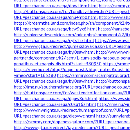
URL=peschanoe.co.ua/sega/dowtl6m.html
https://smmry.
http://buttonspace.com/for/fondbtvrtkovic.hr/?URL=pesc
URL=peschanoe.co.ua/sega/dnu4mb0.html
http://www.all
https://brdermthailand.com/index.php/th/component/k2/i
URL=peschanoe.co.ua/sega/btw9yx6.html
https://hanseb
http://universodeservicios.com/index.php/component/k2/
URL=peschanoe.co.ua/sega/cyfs2rx.html
https://www.avan
http://www.gta.ru/redirect/gumexslovakia.sk/?URL=pescha
URL=peschanoe.co.ua/sega/byi0saw.html
http://www.nwni
partner.de/component/k2/item/1-cum-sociis-natoque-pena
penatibus-et-magnis-dis.html?start=380930
https://smmr
https://riverbp.net/blog/?page=post&blog=notes&post
vimeo?start=165380
https://smmry.com/scampatrol.org/t
URL=peschanoe.co.ua/sega/byi0saw.html
http://buttonspa
http://ime.nu/southernclimate.org/?URL=peschanoe.co.ua/
http://buttonspace.com/for/westendcollection.com.au/?U
URL=peschanoe.co.ua/sega/dgqw8u5.html
https://www.si
URL=peschanoe.co.ua/sega/c0sg16z.html
http://ime.nu/v
http://www.nwnights.ru/redirect/humanproof.com/?URL=p
URL=peschanoe.co.ua/sega/diepvwc.html
http://sunnylan
https://smmry.com/dopenessgalore.com/?URL=peschanoe.c
http://www.gta.ru/redirect/jayroeder.com/?URL=peschano