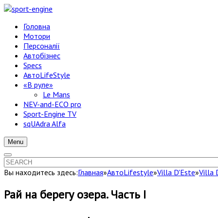
Головна
Мотори
Персоналії
Автобізнес
Specs
АвтоLifeStyle
«В руле»
Le Mans
NEV-and-ECO pro
Sport-Engine TV
sqUAdra Alfa
Menu
Вы находитесь здесь:
Главная
»
АвтоLifestyle
»
Villa D'Este
»
Villa
Рай на берегу озера. Часть I