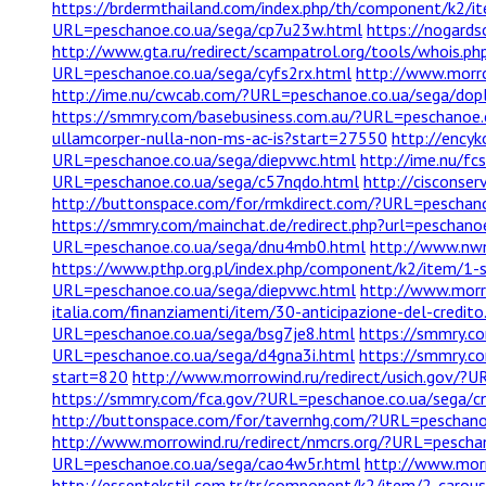
https://brdermthailand.com/index.php/th/component/k2/i
URL=peschanoe.co.ua/sega/cp7u23w.html
https://nogard
http://www.gta.ru/redirect/scampatrol.org/tools/whois.
URL=peschanoe.co.ua/sega/cyfs2rx.html
http://www.morro
http://ime.nu/cwcab.com/?URL=peschanoe.co.ua/sega/dop
https://smmry.com/basebusiness.com.au/?URL=peschanoe.
ullamcorper-nulla-non-ms-ac-is?start=27550
http://encyk
URL=peschanoe.co.ua/sega/diepvwc.html
http://ime.nu/fc
URL=peschanoe.co.ua/sega/c57nqdo.html
http://cisconse
http://buttonspace.com/for/rmkdirect.com/?URL=peschano
https://smmry.com/mainchat.de/redirect.php?url=peschano
URL=peschanoe.co.ua/sega/dnu4mb0.html
http://www.nwni
https://www.pthp.org.pl/index.php/component/k2/item/1
URL=peschanoe.co.ua/sega/diepvwc.html
http://www.morr
italia.com/finanziamenti/item/30-anticipazione-del-credito
URL=peschanoe.co.ua/sega/bsg7je8.html
https://smmry.c
URL=peschanoe.co.ua/sega/d4gna3i.html
https://smmry.c
start=820
http://www.morrowind.ru/redirect/usich.gov/?
https://smmry.com/fca.gov/?URL=peschanoe.co.ua/sega/c
http://buttonspace.com/for/tavernhg.com/?URL=peschan
http://www.morrowind.ru/redirect/nmcrs.org/?URL=pescha
URL=peschanoe.co.ua/sega/cao4w5r.html
http://www.morr
http://essentekstil.com.tr/tr/component/k2/item/2-carous