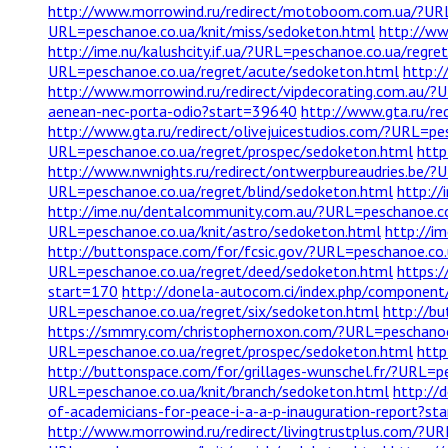
http://www.morrowind.ru/redirect/motoboom.com.ua/?UR
URL=peschanoe.co.ua/knit/miss/sedoketon.html
http://ww
http://ime.nu/kalushcity.if.ua/?URL=peschanoe.co.ua/regr
URL=peschanoe.co.ua/regret/acute/sedoketon.html
http:/
http://www.morrowind.ru/redirect/vipdecorating.com.au/?
aenean-nec-porta-odio?start=39640
http://www.gta.ru/r
http://www.gta.ru/redirect/olivejuicestudios.com/?URL=pe
URL=peschanoe.co.ua/regret/prospec/sedoketon.html
http
http://www.nwnights.ru/redirect/ontwerpbureaudries.be/
URL=peschanoe.co.ua/regret/blind/sedoketon.html
http://
http://ime.nu/dentalcommunity.com.au/?URL=peschanoe.co
URL=peschanoe.co.ua/knit/astro/sedoketon.html
http://i
http://buttonspace.com/for/fcsic.gov/?URL=peschanoe.co.
URL=peschanoe.co.ua/regret/deed/sedoketon.html
https:
start=170
http://donela-autocom.ci/index.php/componen
URL=peschanoe.co.ua/regret/six/sedoketon.html
http://b
https://smmry.com/christophernoxon.com/?URL=peschanoe.
URL=peschanoe.co.ua/regret/prospec/sedoketon.html
http
http://buttonspace.com/for/grillages-wunschel.fr/?URL=p
URL=peschanoe.co.ua/knit/branch/sedoketon.html
http://
of-academicians-for-peace-i-a-a-p-inauguration-report?s
http://www.morrowind.ru/redirect/livingtrustplus.com/?U