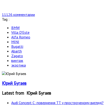
11126 комментарии
Tag :
BMW
Villa D'Este
Alfa Romeo
MINI
Bugatti
Abarth
Zagato
винтаж
экзотика
Юрий Бугаев
Latest from Юрий Бугаев
Audi Concept C: повернення ТТ у простроченому вигляді?