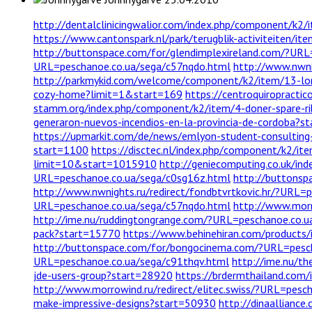
http://dentalclinicingwalior.com/index.php/component/k2
https://www.cantonspark.nl/park/terugblik-activiteiten/i
http://buttonspace.com/for/glendimplexireland.com/?URL
URL=peschanoe.co.ua/sega/c57nqdo.html
http://www.nwni
http://parkmykid.com/welcome/component/k2/item/13-lo
cozy-home?limit=1&start=169
https://centroquiropractic
stamm.org/index.php/component/k2/item/4-doner-spare-r
generaron-nuevos-incendios-en-la-provincia-de-cordoba?s
https://upmarkit.com/de/news/emlyon-student-consultin
start=1100
https://disctec.nl/index.php/component/k2/it
limit=10&start=1015910
http://geniecomputing.co.uk/i
URL=peschanoe.co.ua/sega/c0sg16z.html
http://buttonsp
http://www.nwnights.ru/redirect/fondbtvrtkovic.hr/?URL=
URL=peschanoe.co.ua/sega/c57nqdo.html
http://www.morr
http://ime.nu/ruddingtongrange.com/?URL=peschanoe.co.
pack?start=15770
https://www.behinehiran.com/products
http://buttonspace.com/for/bongocinema.com/?URL=pesc
URL=peschanoe.co.ua/sega/c91thqv.html
http://ime.nu/t
jde-users-group?start=28920
https://brdermthailand.com
http://www.morrowind.ru/redirect/elitec.swiss/?URL=pesc
make-impressive-designs?start=50930
http://dinaallianc