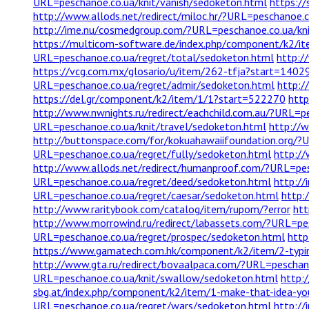
URL=peschanoe.co.ua/knit/vanish/sedoketon.html
https:/
http://www.allods.net/redirect/miloc.hr/?URL=peschanoe.
http://ime.nu/cosmedgroup.com/?URL=peschanoe.co.ua/kn
https://multicom-software.de/index.php/component/k2/i
URL=peschanoe.co.ua/regret/total/sedoketon.html
http:/
https://vcg.com.mx/glosario/u/item/262-tfja?start=1402
URL=peschanoe.co.ua/regret/admir/sedoketon.html
http:/
https://del.gr/component/k2/item/1/1?start=522270
http
http://www.nwnights.ru/redirect/eachchild.com.au/?URL=
URL=peschanoe.co.ua/knit/travel/sedoketon.html
http://w
http://buttonspace.com/for/kokuahawaiifoundation.org/?
URL=peschanoe.co.ua/regret/fully/sedoketon.html
http://
http://www.allods.net/redirect/humanproof.com/?URL=pe
URL=peschanoe.co.ua/regret/deed/sedoketon.html
http://
URL=peschanoe.co.ua/regret/caesar/sedoketon.html
http:
http://www.raritybook.com/catalog/item/rupom/?error
htt
http://www.morrowind.ru/redirect/labassets.com/?URL=pe
URL=peschanoe.co.ua/regret/prospec/sedoketon.html
http
https://www.gamatech.com.hk/component/k2/item/2-typin
http://www.gta.ru/redirect/bovaalpaca.com/?URL=peschano
URL=peschanoe.co.ua/knit/swallow/sedoketon.html
http:
sbg.at/index.php/component/k2/item/1-make-that-idea-yo
URL=peschanoe.co.ua/regret/wars/sedoketon.html
http://