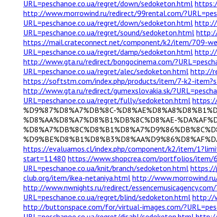
URL=peschanoe.co.ua/regret/down/sedoketon.html
https:
http://www.morrowind.ru/redirect/99rental.com/?URL=pes
URL=peschanoe.co.ua/regret/down/sedoketon.html
http:/
URL=peschanoe.co.ua/regret/sound/sedoketon.html
http:
https://mail.crateconnect.net/component/k2/item/709-
URL=peschanoe.co.ua/regret/damp/sedoketon.html
http:/
http://www.gta.ru/redirect/bongocinema.com/?URL=pesch
URL=peschanoe.co.ua/regret/alec/sedoketon.html
http://
https://softstm.com/index.php/products/item/7-k2-item?
http://www.gta.ru/redirect/gumexslovakia.sk/?URL=pesch
URL=peschanoe.co.ua/regret/fully/sedoketon.html
https:
%D9%87%D8%A7%DB%8C-%D8%AE%D8%A8%D8%B1%D
%D8%AA%D8%A7%D8%B1%DB%8C%D8%AE-%DA%AF%D
%D8%A7%DB%8C%D8%B1%D8%A7%D9%86%DB%8C%D
%D9%BE%D8%B1%D8%B3%D8%AA%D9%86%D8%AF%DA
https://evaluamos.cl/index.php/component/k2/item/1?li
start=11480
https://www.shopcrea.com/portfolios/item/6
URL=peschanoe.co.ua/knit/branch/sedoketon.html
https:/
club.org/item/ikea-netaniya.html
http://www.morrowind.ru/
http://www.nwnights.ru/redirect/essencemusicagency.com/
URL=peschanoe.co.ua/regret/blind/sedoketon.html
http://
http://buttonspace.com/for/virtual-images.com/?URL=pes
URL=peschanoe.co.ua/regret/disabl/sedoketon.html
http: