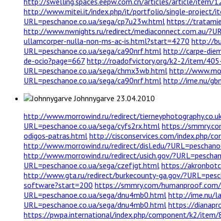
http://swelling.spaces.eepw.com.cn/articles/article/item/
http://www.mitei.it/index.php/it/portfolio/single-project
URL=peschanoe.co.ua/sega/cp7u23w.html
https://tratam
http://www.nwnights.ru/redirect/mediaconnect.com.au/?U
ullamcorper-nulla-non-ms-ac-is.html?start=4270
http://b
URL=peschanoe.co.ua/sega/ca90nrf.html
http://carpe-di
de-ocio?page=667
http://roadofvictory.org/k2-2/item/405
URL=peschanoe.co.ua/sega/chmx3wb.html
http://www.mo
URL=peschanoe.co.ua/sega/ca90nrf.html
http://ime.nu/gb
Johnnygarve
23.04.2010
http://www.morrowind.ru/redirect/tierneyphotography.co
URL=peschanoe.co.ua/sega/cyfs2rx.html
https://smmry.co
odigos-patras.html
http://cisconservices.com/index.php/
http://www.morrowind.ru/redirect/disl.edu/?URL=peschano
http://www.morrowind.ru/redirect/usich.gov/?URL=pescha
URL=peschanoe.co.ua/sega/czefjgt.html
https://akronbo
http://www.gta.ru/redirect/burkecounty-ga.gov/?URL=pesc
software?start=200
https://smmry.com/humanproof.com
URL=peschanoe.co.ua/sega/dnu4mb0.html
http://ime.nu/
URL=peschanoe.co.ua/sega/dnu4mb0.html
https://dianap
https://pwpa.international/index.php/component/k2/item/