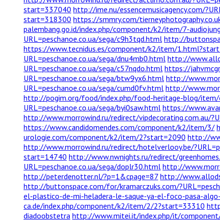
start=337040
http://ime.nu/essencemusicagency.com/?UR
start=318300
https://smmry.com/tierneyphotography.co.u
palembang.go.id/index.php/component/k2/item/7-audiojun
URL=peschanoe.co.ua/sega/c9h3tqd.html
http://buttonsp
https://www.tecnidus.es/component/k2/item/1.html?star
URL=peschanoe.co.ua/sega/dnu4mb0.html
http://www.all
URL=peschanoe.co.ua/sega/c57nqdo.html
https://jahvmcg
URL=peschanoe.co.ua/sega/btw9yx6.html
http://www.mor
URL=peschanoe.co.ua/sega/cumd0fv.html
http://www.mor
http://pogim.org/food/index.php/food-heritage-blog/ite
URL=peschanoe.co.ua/sega/byi0saw.html
https://www.ava
http://www.morrowind.ru/redirect/vipdecorating.com.au/
https://www.candidomendes.com/component/k2/item/3/
urologie.com/component/k2/item/2?start=2090
http://ww
http://www.morrowind.ru/redirect/hotelverlooy.be/?URL=
start=14740
http://www.nwnights.ru/redirect/greenhome
URL=peschanoe.co.ua/sega/doplr30.html
http://www.morr
http://peterdenotter.nl/?p=1&cpage=87
http://www.allod
http://buttonspace.com/for/kramarczuks.com/?URL=pesc
el-plastico-de-mi-heladera-le-saque-ya-el-foco-pasa-algo-
ca.de/index.php/component/k2/item/2/2?start=33310
htt
diadoobstetra
http://www.mitei.it/index.php/it/componen