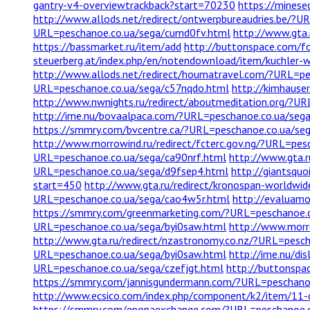
gantry-v4-overviewtrackback?start=70230
https://mines
http://www.allods.net/redirect/ontwerpbureaudries.be/?
URL=peschanoe.co.ua/sega/cumd0fv.html
http://www.gta.
https://bassmarket.ru/item/add
http://buttonspace.com/f
steuerberg.at/index.php/en/notendownload/item/kuchler-w
http://www.allods.net/redirect/houmatravel.com/?URL=p
URL=peschanoe.co.ua/sega/c57nqdo.html
http://kimhause
http://www.nwnights.ru/redirect/aboutmeditation.org/?U
http://ime.nu/bovaalpaca.com/?URL=peschanoe.co.ua/seg
https://smmry.com/bvcentre.ca/?URL=peschanoe.co.ua/se
http://www.morrowind.ru/redirect/fcterc.gov.ng/?URL=pes
URL=peschanoe.co.ua/sega/ca90nrf.html
http://www.gta.r
URL=peschanoe.co.ua/sega/d9fsep4.html
http://giantsquo
start=450
http://www.gta.ru/redirect/kronospan-worldw
URL=peschanoe.co.ua/sega/cao4w5r.html
http://evaluamo
https://smmry.com/greenmarketing.com/?URL=peschanoe.c
URL=peschanoe.co.ua/sega/byi0saw.html
http://www.morr
http://www.gta.ru/redirect/nzastronomy.co.nz/?URL=pesc
URL=peschanoe.co.ua/sega/byi0saw.html
http://ime.nu/di
URL=peschanoe.co.ua/sega/czefjgt.html
http://buttonspa
https://smmry.com/jannisgundermann.com/?URL=peschanoe
http://www.ecsico.com/index.php/component/k2/item/11-
https://smmry.com/eponaexchange.com/?URL=peschanoe.