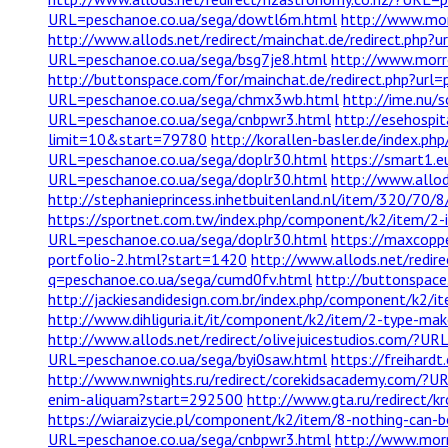
URL=peschanoe.co.ua/sega/dowtl6m.html
http://www.morr
http://www.allods.net/redirect/mainchat.de/redirect.php?
URL=peschanoe.co.ua/sega/bsg7je8.html
http://www.morr
http://buttonspace.com/for/mainchat.de/redirect.php?url=
URL=peschanoe.co.ua/sega/chmx3wb.html
http://ime.nu/
URL=peschanoe.co.ua/sega/cnbpwr3.html
http://esehospi
limit=10&start=79780
http://korallen-basler.de/index.
URL=peschanoe.co.ua/sega/doplr30.html
https://smart1.
URL=peschanoe.co.ua/sega/doplr30.html
http://www.allo
http://stephanieprincess.inhetbuitenland.nl/item/320/70/
https://sportnet.com.tw/index.php/component/k2/item/2-
URL=peschanoe.co.ua/sega/doplr30.html
https://maxcoppe
portfolio-2.html?start=1420
http://www.allods.net/redir
q=peschanoe.co.ua/sega/cumd0fv.html
http://buttonspace
http://jackiesandidesign.com.br/index.php/component/k2/i
http://www.dihliguria.it/it/component/k2/item/2-type-ma
http://www.allods.net/redirect/olivejuicestudios.com/?U
URL=peschanoe.co.ua/sega/byi0saw.html
https://freihard
http://www.nwnights.ru/redirect/corekidsacademy.com/?
enim-aliquam?start=292500
http://www.gta.ru/redirect/
https://wiaraizycie.pl/component/k2/item/8-nothing-can
URL=peschanoe.co.ua/sega/cnbpwr3.html
http://www.morr