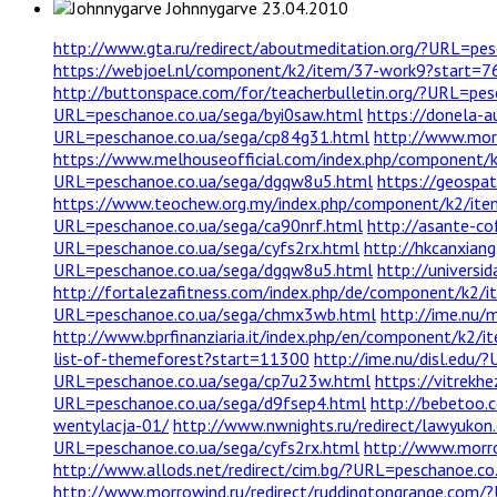
Johnnygarve
23.04.2010
http://www.gta.ru/redirect/aboutmeditation.org/?URL=pes
https://webjoel.nl/component/k2/item/37-work9?start=7
http://buttonspace.com/for/teacherbulletin.org/?URL=pe
URL=peschanoe.co.ua/sega/byi0saw.html
https://donela-
URL=peschanoe.co.ua/sega/cp84g31.html
http://www.morr
https://www.melhouseofficial.com/index.php/component/k
URL=peschanoe.co.ua/sega/dgqw8u5.html
https://geospa
https://www.teochew.org.my/index.php/component/k2/i
URL=peschanoe.co.ua/sega/ca90nrf.html
http://asante-c
URL=peschanoe.co.ua/sega/cyfs2rx.html
http://hkcanxiang
URL=peschanoe.co.ua/sega/dgqw8u5.html
http://universi
http://fortalezafitness.com/index.php/de/component/k2
URL=peschanoe.co.ua/sega/chmx3wb.html
http://ime.nu
http://www.bprfinanziaria.it/index.php/en/component/k2/i
list-of-themeforest?start=11300
http://ime.nu/disl.edu/
URL=peschanoe.co.ua/sega/cp7u23w.html
https://vitrekh
URL=peschanoe.co.ua/sega/d9fsep4.html
http://bebetoo.
wentylacja-01/
http://www.nwnights.ru/redirect/lawyuko
URL=peschanoe.co.ua/sega/cyfs2rx.html
http://www.morro
http://www.allods.net/redirect/cim.bg/?URL=peschanoe.c
http://www.morrowind.ru/redirect/ruddingtongrange.com/