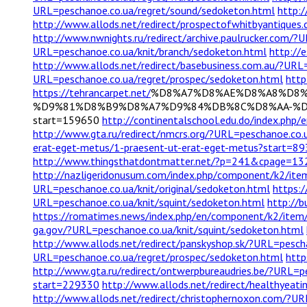
URL=peschanoe.co.ua/regret/sound/sedoketon.html
http:
http://www.allods.net/redirect/prospectofwhitbyantiques
http://www.nwnights.ru/redirect/archive.paulrucker.com/?
URL=peschanoe.co.ua/knit/branch/sedoketon.html
http://
http://www.allods.net/redirect/basebusiness.com.au/?URL
URL=peschanoe.co.ua/regret/prospec/sedoketon.html
http
https://tehrancarpet.net/
%D8%A7%D8%AE%D8%A8%D8%A
%D9%81%D8%B9%D8%A7%D9%84%DB%8C%D8%AA-%
start=159650
http://continentalschool.edu.do/index.ph
http://www.gta.ru/redirect/nmcrs.org/?URL=peschanoe.co.
erat-eget-metus/1-praesent-ut-erat-eget-metus?start=8
http://www.thingsthatdontmatter.net/?p=241&cpage
http://nazligeridonusum.com/index.php/component/k2/it
URL=peschanoe.co.ua/knit/original/sedoketon.html
https:/
URL=peschanoe.co.ua/knit/squint/sedoketon.html
http://
https://romatimes.news/index.php/en/component/k2/item/
ga.gov/?URL=peschanoe.co.ua/knit/squint/sedoketon.html
http://www.allods.net/redirect/panskyshop.sk/?URL=pesch
URL=peschanoe.co.ua/regret/prospec/sedoketon.html
http
http://www.gta.ru/redirect/ontwerpbureaudries.be/?URL=p
start=229330
http://www.allods.net/redirect/healthyeat
http://www.allods.net/redirect/christophernoxon.com/?U