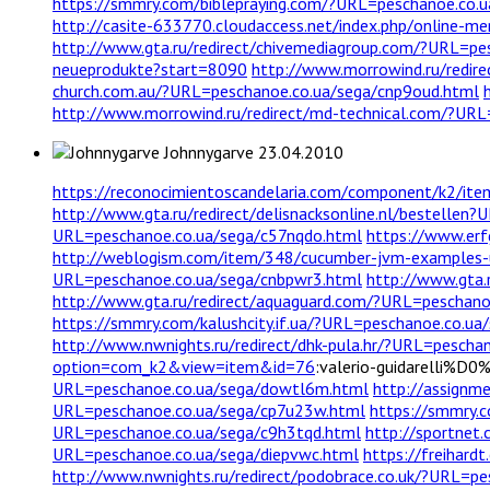
https://smmry.com/biblepraying.com/?URL=peschanoe.co.u
http://casite-633770.cloudaccess.net/index.php/online-m
http://www.gta.ru/redirect/chivemediagroup.com/?URL=pe
neueprodukte?start=8090
http://www.morrowind.ru/redir
church.com.au/?URL=peschanoe.co.ua/sega/cnp9oud.html
http://www.morrowind.ru/redirect/md-technical.com/?URL
Johnnygarve
23.04.2010
https://reconocimientoscandelaria.com/component/k2/ite
http://www.gta.ru/redirect/delisnacksonline.nl/bestellen
URL=peschanoe.co.ua/sega/c57nqdo.html
https://www.erf
http://weblogism.com/item/348/cucumber-jvm-examples-
URL=peschanoe.co.ua/sega/cnbpwr3.html
http://www.gta.
http://www.gta.ru/redirect/aquaguard.com/?URL=peschano
https://smmry.com/kalushcity.if.ua/?URL=peschanoe.co.ua
http://www.nwnights.ru/redirect/dhk-pula.hr/?URL=pescha
option=com_k2&view=item&id=76
:valerio-guidarell
URL=peschanoe.co.ua/sega/dowtl6m.html
http://assignm
URL=peschanoe.co.ua/sega/cp7u23w.html
https://smmry.
URL=peschanoe.co.ua/sega/c9h3tqd.html
http://sportnet
URL=peschanoe.co.ua/sega/diepvwc.html
https://freihar
http://www.nwnights.ru/redirect/podobrace.co.uk/?URL=p