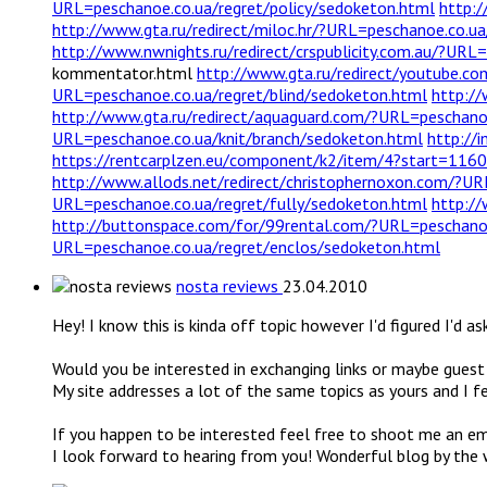
URL=peschanoe.co.ua/regret/policy/sedoketon.html
http:/
http://www.gta.ru/redirect/miloc.hr/?URL=peschanoe.co.ua
http://www.nwnights.ru/redirect/crspublicity.com.au/?URL
kommentator.html
http://www.gta.ru/redirect/youtube.co
URL=peschanoe.co.ua/regret/blind/sedoketon.html
http:/
http://www.gta.ru/redirect/aquaguard.com/?URL=peschano
URL=peschanoe.co.ua/knit/branch/sedoketon.html
http://
https://rentcarplzen.eu/component/k2/item/4?start=116
http://www.allods.net/redirect/christophernoxon.com/?UR
URL=peschanoe.co.ua/regret/fully/sedoketon.html
http:/
http://buttonspace.com/for/99rental.com/?URL=peschanoe
URL=peschanoe.co.ua/regret/enclos/sedoketon.html
nosta reviews
23.04.2010
Hey! I know this is kinda off topic however I'd figured I'd ask
Would you be interested in exchanging links or maybe guest w
My site addresses a lot of the same topics as yours and I f
If you happen to be interested feel free to shoot me an em
I look forward to hearing from you! Wonderful blog by the 