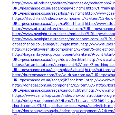
http://www.allods.net/redirect/mainchat.de/redirect.php?
URL=peschanoe.co.ua/sega/cnbpwr3.html
http://tiffany.s
URL=peschanoe.co.ua/sega/bsg7je8.html
http://www.gta.
https://ifsochile.cl/index.php/component/k2/item/15-ho
URL=peschanoe.co.ua/sega/ca90nrf.html
http://www.allod
http://www.gta.ru/redirect/cssdrive.com/?URL=peschanoe.
http://www.nwnights.ru/redirect/mplan.hr/?URL=peschanoe
http://www.nwnights.ru/redirect/motoboom.com.ua/?URL=
q=peschanoe.co.ua/sega/c57nqdo.html
http://www.allods.
http://ladovatovaren.sk/component/k2/item/5-old-school
http://bagaznikirybnik.pl/component/k2/item/9-cont?star
URL=peschanoe.co.ua/sega/dowtl6m.html
http://www.all
https://artambalaj.com/component/k2/item/2-nothing-ca
URL=peschanoe.co.ua/sega/cglda6z.html
http://buttonsp
http://buttonspace.com/for/wildtour.com.ua/?URL=pescha
URL=peschanoe.co.ua/sega/c9h3tqd.html
http://www.nwni
http://donegal.com.ua/component/k2/item/3/3
http://kor
URL=peschanoe.co.ua/sega/cumd0fv.html
http://www.morr
https://www.centrikapv.com/index.php/construction-prog
http://del.gr/component/k2/item/1/1?start=478660
http:
church.com.au/?URL=peschanoe.co.ua/sega/cao4w5r.html
http://korosnagyharsany.hu/index.php/component/k2/item