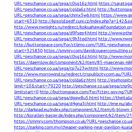
URL=peschanoe.co.ua/sega/c0sg16z.html
https://saratog
URL=peschanoe.co.ua/sega/cglda6z.html
http://buttonsp
URL=peschanoe.co.ua/sega/chmx3wb.html
https://www.giu
start=6310
http://kpsold.pedf.cuni.cz/index.php?a=142&
http://www.nwnights.ru/redirect/kokuahawaiifoundation.
URL=peschanoe.co.ua/sega/d9fsep4.html
http://www.pthp
URL=peschanoe.co.ua/sega/c9h3tqd.html
http://www.nwni
http://buttonspace.com/for/ctlimo.com/?URL=peschanoe.
start=325830
https://smmry.com/davidcouperconsulting
URL=peschanoe.co.ua/sega/c0sg16z.html
http://www.morr
https://daemlow.de/component/k2/item/85-maecenas-ni
URL=peschanoe.co.ua/sega/cp7u23w.html
http://www.mor
http://www.morrowind.ru/redirect/crspublicity.com.au/?U
URL=peschanoe.co.ua/sega/cglda6z.html
http://esehospi
limit=10&start=79220
http://peschanoe.co.ua/sega/cnp9
limitstart=0
http://buttonspace.com/for/fcterc.gov.ng/?
URL=peschanoe.co.ua/sega/dgqw8u5.html
https://theital
URL=peschanoe.co.ua/sega/d4gna3i.html
http://ime.nu/a
http://darkpad.eu/index.php/component/k2/item/6-blown
http://korallen-basler.de/index.php/component/k2/item/2
https://smmry.com/thompson.co.uk/?URL=peschanoe.co.ua
https://parking.com.my/cheaper-parking-near-pavilion-kual