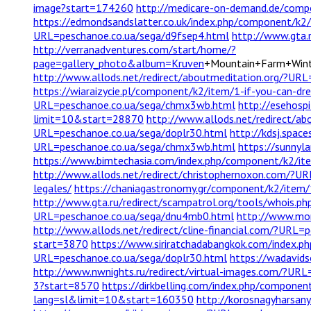
image?start=174260
http://medicare-on-demand.de/compo
https://edmondsandslatter.co.uk/index.php/component/k2/
URL=peschanoe.co.ua/sega/d9fsep4.html
http://www.gta.
http://verranadventures.com/start/home/?
page=gallery_photo&album=Kruven
+Mountain+Farm+Wint
http://www.allods.net/redirect/aboutmeditation.org/?UR
https://wiaraizycie.pl/component/k2/item/1-if-you-can-d
URL=peschanoe.co.ua/sega/chmx3wb.html
http://esehosp
limit=10&start=28870
http://www.allods.net/redirect/a
URL=peschanoe.co.ua/sega/doplr30.html
http://kdsj.spac
URL=peschanoe.co.ua/sega/chmx3wb.html
https://sunnyl
https://www.bimtechasia.com/index.php/component/k2/it
http://www.allods.net/redirect/christophernoxon.com/?U
legales/
https://chaniagastronomy.gr/component/k2/item
http://www.gta.ru/redirect/scampatrol.org/tools/whois.
URL=peschanoe.co.ua/sega/dnu4mb0.html
http://www.mor
http://www.allods.net/redirect/cline-financial.com/?URL
start=3870
https://www.siriratchadabangkok.com/index.p
URL=peschanoe.co.ua/sega/doplr30.html
https://wadavids
http://www.nwnights.ru/redirect/virtual-images.com/?URL
3?start=8570
https://dirkbelling.com/index.php/compone
lang=sl&limit=10&start=160350
http://korosnagyharsan