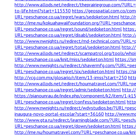
http://www.allods.net/redirect/theprairiegroup.com/?URL
to-life.html?start=115530
https://geospatial.com.co/co
URL=peschanoe.co.ua/regret/wars/sedoketon.html
http://
http://ime.nu/kokuahawaiifoundation.org/?URL=peschanoe
URL=peschanoe.co.ua/regret/sound/sedoketon.html
https
URL=peschanoe.co.ua/regret/disabl/sedoketon.html
http:/
http://www.nwnights.ru/redirect/md-technical.com/?URL=p
URL=peschanoe.co.ua/regret/total/sedoketon.html
http:/
http://www.allods.net/redirect/scampatrol.org/tools/whoi
URL=peschanoe.co.ua/knit/miss/sedoketon.html
https://s
http://www.nwnights.ru/redirect/shavermfg.com/?URL=pes
URL=peschanoe.co.ua/regret/six/sedoketon.html
https://s
http://vcg.com.mx/glosario/r/item/13-imss?start=250
htt
http://www.allods.net/redirect/houmatravel.com/?URL=pe
URL=peschanoe.co.ua/regret/admir/sedoketon.html
http:/
https://pianounrau.de/index.php/component/k2/item/1-k1
URL=peschanoe.co.ua/regret/confess/sedoketon.html
http
http://www.nwnights.ru/redirect/wdvstudios.be/?URL=pesc
inaugura-novo-portal-escolar?start=36160
http://www.mo
http://www.gta.ru/redirect/learningblade.com/?URL=pesch
URL=peschanoe.co.ua/regret/down/sedoketon.html
https:
http://ime.nu/houmatravel.com/?URL=peschanoe.co.ua/kni