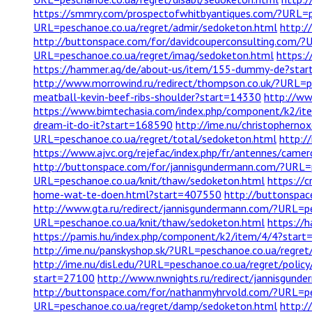
https://smmry.com/prospectofwhitbyantiques.com/?URL=p
URL=peschanoe.co.ua/regret/admir/sedoketon.html
http:/
http://buttonspace.com/for/davidcouperconsulting.com/?
URL=peschanoe.co.ua/regret/imag/sedoketon.html
https:
https://hammer.ag/de/about-us/item/155-dummy-de?sta
http://www.morrowind.ru/redirect/thompson.co.uk/?URL=p
meatball-kevin-beef-ribs-shoulder?start=14330
http://ww
https://www.bimtechasia.com/index.php/component/k2/ite
dream-it-do-it?start=168590
http://ime.nu/christopherno
URL=peschanoe.co.ua/regret/total/sedoketon.html
http:/
https://www.ajvc.org/rejefac/index.php/fr/antennes/came
http://buttonspace.com/for/jannisgundermann.com/?URL=p
URL=peschanoe.co.ua/knit/thaw/sedoketon.html
https://
home-wat-te-doen.html?start=407550
http://buttonspac
http://www.gta.ru/redirect/jannisgundermann.com/?URL=pe
URL=peschanoe.co.ua/knit/thaw/sedoketon.html
https://
https://pamis.hu/index.php/component/k2/item/4/4?star
http://ime.nu/panskyshop.sk/?URL=peschanoe.co.ua/regre
http://ime.nu/disl.edu/?URL=peschanoe.co.ua/regret/polic
start=27100
http://www.nwnights.ru/redirect/jannisgund
http://buttonspace.com/for/nathanmyhrvold.com/?URL=pe
URL=peschanoe.co.ua/regret/damp/sedoketon.html
http:/