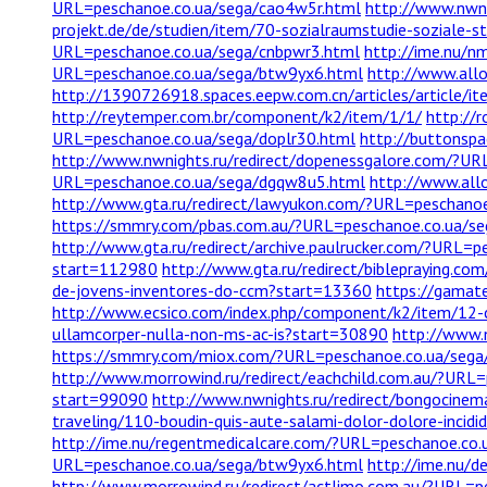
URL=peschanoe.co.ua/sega/cao4w5r.html
http://www.nwni
projekt.de/de/studien/item/70-sozialraumstudie-soziale-s
URL=peschanoe.co.ua/sega/cnbpwr3.html
http://ime.nu/n
URL=peschanoe.co.ua/sega/btw9yx6.html
http://www.allo
http://1390726918.spaces.eepw.com.cn/articles/article/i
http://reytemper.com.br/component/k2/item/1/1/
http://
URL=peschanoe.co.ua/sega/doplr30.html
http://buttonsp
http://www.nwnights.ru/redirect/dopenessgalore.com/?U
URL=peschanoe.co.ua/sega/dgqw8u5.html
http://www.allo
http://www.gta.ru/redirect/lawyukon.com/?URL=peschanoe
https://smmry.com/pbas.com.au/?URL=peschanoe.co.ua/s
http://www.gta.ru/redirect/archive.paulrucker.com/?URL=p
start=112980
http://www.gta.ru/redirect/biblepraying.
de-jovens-inventores-do-ccm?start=13360
https://gamat
http://www.ecsico.com/index.php/component/k2/item/12-
ullamcorper-nulla-non-ms-ac-is?start=30890
http://www.
https://smmry.com/miox.com/?URL=peschanoe.co.ua/sega/
http://www.morrowind.ru/redirect/eachchild.com.au/?URL
start=99090
http://www.nwnights.ru/redirect/bongocine
traveling/110-boudin-quis-aute-salami-dolor-dolore-incid
http://ime.nu/regentmedicalcare.com/?URL=peschanoe.co.
URL=peschanoe.co.ua/sega/btw9yx6.html
http://ime.nu/
http://www.morrowind.ru/redirect/actlimo.com.au/?URL=p