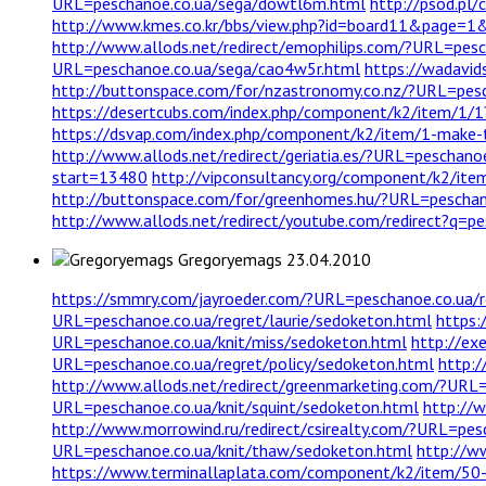
URL=peschanoe.co.ua/sega/dowtl6m.html
http://psod.pl
http://www.kmes.co.kr/bbs/view.php?id=board11&pag
http://www.allods.net/redirect/emophilips.com/?URL=pes
URL=peschanoe.co.ua/sega/cao4w5r.html
https://wadavid
http://buttonspace.com/for/nzastronomy.co.nz/?URL=pes
https://desertcubs.com/index.php/component/k2/item/1/
https://dsvap.com/index.php/component/k2/item/1-make-th
http://www.allods.net/redirect/geriatia.es/?URL=peschan
start=13480
http://vipconsultancy.org/component/k2/ite
http://buttonspace.com/for/greenhomes.hu/?URL=peschan
http://www.allods.net/redirect/youtube.com/redirect?q=p
Gregoryemags
23.04.2010
https://smmry.com/jayroeder.com/?URL=peschanoe.co.ua/r
URL=peschanoe.co.ua/regret/laurie/sedoketon.html
https:
URL=peschanoe.co.ua/knit/miss/sedoketon.html
http://ex
URL=peschanoe.co.ua/regret/policy/sedoketon.html
http:/
http://www.allods.net/redirect/greenmarketing.com/?URL
URL=peschanoe.co.ua/knit/squint/sedoketon.html
http://w
http://www.morrowind.ru/redirect/csirealty.com/?URL=pes
URL=peschanoe.co.ua/knit/thaw/sedoketon.html
http://w
https://www.terminallaplata.com/component/k2/item/50-d