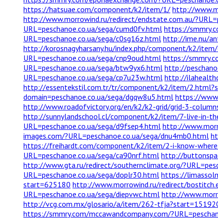
https://hatsuae.com/component/k2/item/1/
http://www.m
http://www.morrowind.ru/redirect/endstate.com.au/?URL=
URL=peschanoe.co.ua/sega/cumd0fv.html
https://smmry.c
URL=peschanoe.co.ua/sega/c0sg16z.html
http://ime.nu/a
http://korosnagyharsany.hu/index.php/component/k2/item
URL=peschanoe.co.ua/sega/cnp9oud.html
https://smmry.c
URL=peschanoe.co.ua/sega/btw9yx6.html
http://peschan
URL=peschanoe.co.ua/sega/cp7u23w.html
http://ilahealt
http://essentekstil.com.tr/tr/component/k2/item/2.html?
domain=peschanoe.co.ua/sega/dgqw8u5.html
https://www
http://www.roadofvictory.org/en/k2/k2-grid/grid-3-colum
http://sunnylandschool.cl/component/k2/item/7-live-in
URL=peschanoe.co.ua/sega/d9fsep4.html
http://www.morr
images.com/?URL=peschanoe.co.ua/sega/dnu4mb0.html
ht
https://freihardt.com/component/k2/item/2-i-know-where
URL=peschanoe.co.ua/sega/ca90nrf.html
http://buttonsp
http://www.gta.ru/redirect/southernclimate.org/?URL=pe
URL=peschanoe.co.ua/sega/doplr30.html
https://limassol
start=625180
http://www.morrowind.ru/redirect/bostitc
URL=peschanoe.co.ua/sega/diepvwc.html
http://www.morr
http://vcg.com.mx/glosario/a/item/262-tfja?start=15192
https://smmry.com/mccawandcompany.com/?URL=peschano