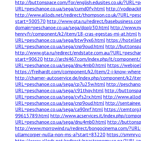
http://buttonspace.com/for/english.edusites.co.uk/?URL
URL=peschanoe.co.ua/sega/cumd0fv.html
http://vodipack
http://www.allods.net/redirect/thompson.co.uk/?URL=pes
start=300570
http://www.gta.ru/redirect/basebusiness.
domain=peschanoe.co.ua/sega/doplr30.html
http://www.nw
henry.fr/component/k2/item/18-cras-egestas-mi-at.html
h
URL=peschanoe.co.ua/sega/btw9yx6.html
https://hotelled
URL=peschanoe.co.ua/sega/cnp9oud.html
http://buttonsp
http://www.gta.ru/redirect/endstate.com.au/?URL=pescha
start=90620
http://archi467.com/index.php/it/component
URL=peschanoe.co.ua/sega/dnu4mb0.html
https://webjoe
https://freihardt.com/component/k2/item/2-i-know-where
http://chamer-autoservice.de/index.php/component/k2/i
URL=peschanoe.co.ua/sega/cp7u23w.html
http://peschano
URL=peschanoe.co.ua/sega/c91thqv.html
http://buttonsp
URL=peschanoe.co.ua/sega/cyfs2rx.html
http://www.allod
URL=peschanoe.co.ua/sega/cnp9oud.html
http://sentaine
URL=peschanoe.co.ua/sega/ca90nrf.html
https://cemtorg
99615789.html
http://www.acservices.it/index.php/comp
URL=peschanoe.co.ua/sega/dnu4mb0.html
http://buttons
http://www.morrowind.ru/redirect/bongocinema.com/?URL
ullamcorper-nulla-non-ms-a?start=83220
https://smmry.
http://www.allods.net/redirect/nzastronomy.co.nz/?URL=