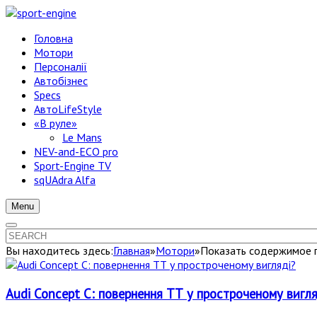
Головна
Мотори
Персоналії
Автобізнес
Specs
АвтоLifeStyle
«В руле»
Le Mans
NEV-and-ECO pro
Sport-Engine TV
sqUAdra Alfa
Menu
Вы находитесь здесь:
Главная
»
Мотори
»
Показать содержимое п
Audi Concept C: повернення ТТ у простроченому вигля