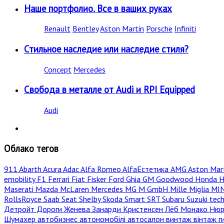
Наше портфолио. Все в ваших руках
Renault
Bentley
Aston Martin
Porsche
Infiniti
Стильное наследие или наследие стиля?
Concept
Mercedes
Свобода в металле от Audi и RPI Equipped
Audi
Облако тегов
911
Abarth
Acura
Adac
Alfa Romeo
AlfaЕстетика
AMG
Aston Mar
emobility
F1
Ferrari
Fiat
Fisker
Ford
Ghia
GM
Goodwood
Honda
H
Maserati
Mazda
McLaren
Mercedes
MG
M GmbH
Mille Miglia
MI
RollsRoyce
Saab
Seat
Shelby
Skoda
Smart
SRT
Subaru
Suzuki
tec
Детройт
Дороги
Женева
Занарди
Кристенсен
Лёб
Монако
Нюр
Шумахер
автобизнес
автономобілі
автосалон
винтаж
вінтаж
г