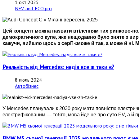
1 окт 2025
NEV-and-ECO pro
Цей концепт можна назвати втіленням тих ринково-по
демократичного купе, яке нещодавно було зняте з виро
кажучи, вийшло щось з серії «може й так, а може й ні. 
Реальність від Mercedes: надія все ж таки є?
8 июль 2024
Автобізнес
У Mercedes планували к 2030 року мати повністю електрич
електрифікованим
—
тобто, мова йде не про суто EV, а й 
BMW M5 сьомої генерації 2025 модельного року: є не т