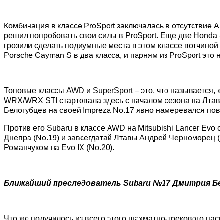
Комбинация в классе ProSport заключалась в отсутствие 
решил попробовать свои силы в ProSport. Еще две Honda 
грозили сделать подиумные места в этом классе вотчиной 
Porsche Cayman S в два класса, и парням из ProSport это 
Топовые классы AWD и SuperSport – это, что называется, «
WRX/WRX STI стартовала здесь с началом сезона на Лтаве
Белогубцев на своей Impreza No.17 явно намеревался повт
Против его Subaru в классе AWD на Mitsubishi Lancer Evo
Днепра (No.19) и завсегдатай Лтавы Андрей Черноморец 
Романчуком на Evo IX (No.20).
Ближайший преследователь Subaru №17 Дмитрия Бел
Что же получилось из всего этого шахматно-трекового па