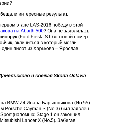
ерии?
обещали интересные результат.
 первом этапе LAS-2016 победу в этой
акова на Abarth 500
? Она не заявлялась
ечипорук (Ford Fiesta ST бортовой номер
ойчик, вклиниться в который могли
е один пилот из Харькова – Ярослав
Данельского и свежая Skoda Octavia
а на BMW Z4 Ивана Барышникова (No.55).
ем Porsche Cayman S (No.3) был заявлен
Sport (напомню: Stage 1 он закончил
subishi Lancer X (No.5). Забегая