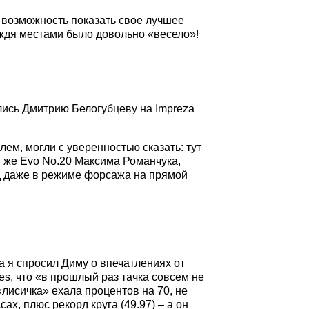
л возможность показать свое лучшее
дождя местами было довольно «весело»!
ались Дмитрию Белогубцеву на Impreza
улем, могли с уверенностью сказать: тут
т же Evo No.20 Максима Романчука,
д даже в режиме форсажа на прямой
да я спросил Диму о впечатлениях от
es, что «в прошлый раз тачка совсем не
 «лисичка» ехала процентов на 70, не
х, плюс рекорд круга (49.97) – а он