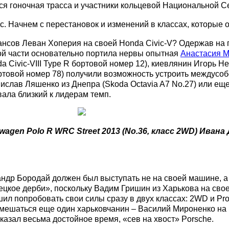
ся гоночная трасса и участники кольцевой Национальной С
с.
Начнем с перестановок и изменений в классах, которые 
 шансов Леван Хоперия на своей Honda Civic-V? Одержав на
кой части основательно портила нервы опытная
Анастасия М
a Civic-VIII Type R бортовой номер 12), киевлянин Игорь Н
ортовой номер 78) получили возможность устроить междусоб
анислав Ляшенко из Днепра (Skoda Octavia A7 No.27) или ещ
ала близкий к лидерам темп.
en Polo R WRC Street 2013 (No.36, класс 2WD) Ивана 
андр Бородай должен был выступать не на своей машине, 
ецкое дерби», поскольку Вадим Гришин из Харькова на сво
шил попробовать свои силы сразу в двух классах: 2WD и Pro
ешаться еще один харьковчанин – Василий Мироненко на Mit
казал весьма достойное время, «сев на хвост» Porsche.