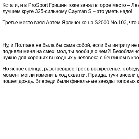
Кстати, и в ProSport Гришин тоже занял второе место – 
лучшем круге 325-сильному Cayman S – это уметь надо!
Третье место взял Артем Ярличенко на S2000 No.103, что 
Ну, и Полтава не была бы сама собой, если бы интригу не
подняли меня на смех: мол, ты вообще о чем?! Безоблачно
нужно для хороших выходных у человека с бензином в кр
Но ясное солнце, разогревшее трек в воскресенье, к обе
момент могли изменить ход схватки. Правда, тучи висели 
пошел дождь. Впереди были финальные заезды топовых 