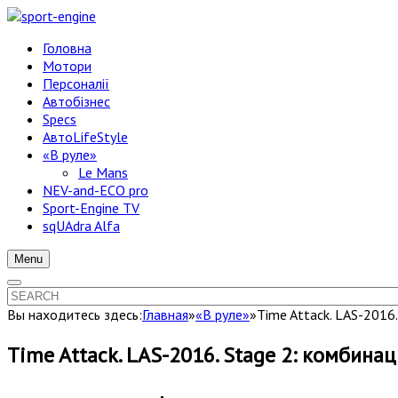
Головна
Мотори
Персоналії
Автобізнес
Specs
АвтоLifeStyle
«В руле»
Le Mans
NEV-and-ECO pro
Sport-Engine TV
sqUAdra Alfa
Menu
Вы находитесь здесь:
Главная
»
«В руле»
»
Time Attack. LAS-2016
Time Attack. LAS-2016. Stage 2: комбина