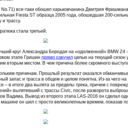
ST No.71) все-таки обошел харьковчанина Дмитрия Фришмана
ильная Fiesta ST образца 2005 года, обошедшая 200-сильны
 и трассу.
ратюка стала третьей.
лучший круг Александра Бородая на «одолженной» BMW Z4 –
первом этапе Гришин
прямо озвучил
целью на текущий сезон 
оим вторым местом. В чем причина более скромного высту
скольким причинам. Прошлый результат оказался обманчивы
ый запас и трасса в общем и целом понятна. Из-за чего на 
ссе – в итоге два вылета за пределы трека, причем с повре
ний» вылетевший с трассы Civic, после разворота выброше
дов Вадима. Вывод из второго этапа LAS-2016 он сделал од
 машине он шел с просто великолепным времем, показав п