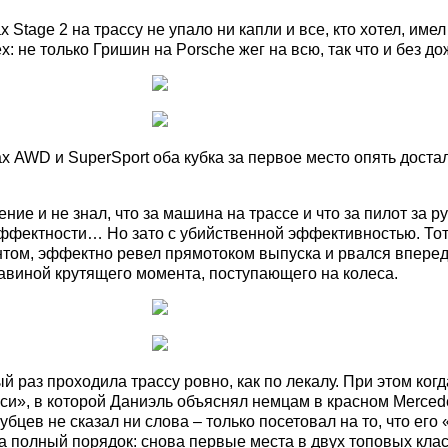
Stage 2 на трассу не упало ни капли и все, кто хотел, име
ех: не только Гришин на Porsche жег на всю, так что и без 
ах AWD и SuperSport оба кубка за первое место опять дост
ние и не знал, что за машина на трассе и что за пилот за р
и эффектности… Но зато с убийственной эффективностью. То
нтом, эффектно ревел прямотоком выпуска и рвался впере
авиной крутящего момента, поступающего на колеса.
й раз проходила трассу ровно, как по лекалу. При этом ког
кси», в которой Даниэль объяснял немцам в красном Merced
губцев не сказал ни слова – только посетовал на то, что его
полный порядок: снова первые места в двух топовых класса