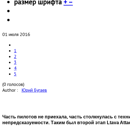
размер шрифта
+
–
01 июля 2016
1
2
3
4
5
(0 голосов)
Author :
Юрий Бугаев
Часть пилотов не приехала, часть столкнулась с тех
непредсказуемости. Таким был второй этап Ltava Atta