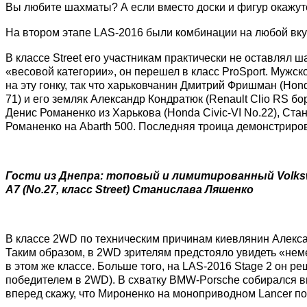
Вы любите шахматы? А если вместо доски и фигур окажут
На втором этапе LAS-2016 были комбинации на любой вку
В классе Street его участникам практически не оставлял
«
весовой категории
», о
н перешел в класс ProSport. Мужс
на эту гонку, так что харьковчанин Дмитрий Фришман (Hond
71) и его земляк Александр Кондратюк (Renault Clio RS б
Денис
Романенко
из Харькова (Honda Civic-VI No.22), Ст
Романенко на Abarth 500. Последняя троица демонстриров
Гости из Днепра: топовый и лимитированный Volkswag
A7 (No.27, класс Street) Станислава Ляшенко
В классе 2WD по техническим причинам киевлянин Алекс
Таким образом, в 2WD зрителям предстояло увидеть «нем
в этом же классе. Больше того, на LAS-2016 Stage 2 он ре
победителем в 2WD). В схватку BMW-Porsche собирался вм
вперед скажу, что Мироненко на моноприводном Lancer по