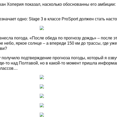
Леван Хоперия показал, насколько обоснованны его амбиции
означает одно:
Stage 3 в классе ProSport должен стать нас
 внесла погода. «После обеда по прогнозу дождь» – после 
е небо, яркое солнце – а впереди 150 км до трассы, где у
ови?
ду получило подтверждение прогноза погоды, который я озв
где-то над Полтавой, но в какой-то момент пришла информа
классов…