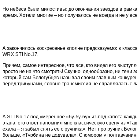
Но небеса были милостивы: до окончания заездов в рамках 
время. Хотели многие – но получалось не всегда и не у вс
А закончилось воскресенье вполне предсказуемо: в класс
WRX STI No.17.
Причем, самое интересное, что все, кто видел его выступле
просто не на что смотреть! Скучно, однообразно, ни тен
который сам Белогубцев называл своим главным конкуре
перед трибунами, словно трансмиссия не справлялась с л
А STI No.17 под умеренное «бу-бу-бу» из-под капота кажды
этапа, его ответ напомнил мне классическую сцену из «Та
ехала – я забыл снять ее с ручника». Нет, про ручник Бело
больше. «Турбина не додувала». С юмором у полтавчанина 