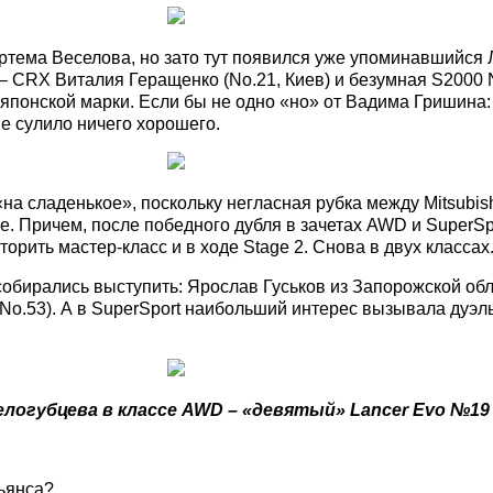
Артема Веселова, но зато тут появился уже упоминавшийся 
– CRX Виталия Геращенко (No.21, Киев) и безумная S2000 
японской марки. Если бы не одно «но» от Вадима Гришина: 
не сулило ничего хорошего.
на сладенькое», поскольку негласная рубка между Mitsubish
. Причем, после победного дубля в зачетах AWD и SuperSpo
орить мастер-класс и в ходе Stage 2. Снова в двух классах
 собирались выступить: Ярослав Гуськов из Запорожской об
(No.53). А в SuperSport наибольший интерес вызывала дуэ
огубцева в классе AWD – «девятый» Lancer Evo №19
сьянса?