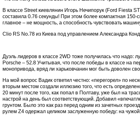
В классе Street киевлянин Игорь Нечипорук (Ford Fiesta 
составила 0.76 секунды! При этом более компактная 150-с
главное – не мощность, а способность чувствовать машину
Clio RS No.78 из Киева под управлением Александра Конд
Дуэль лидеров в классе 2WD тоже получилась что надо: 
Porsche – 52.8 Учитывая, что после победы в классе на 
монопривода, вряд ли харьковчанин мог быть доволен св
На мой вопрос Вадик ответил честно: «перегорел» по не
вторым местом создали иллюзию того, что есть определенн
20 минут после того, как попал в Полтаву, уже был на тра
настрой на день был соответствующий. Добавил «впечатле
грунтом. Было это как раз перед одним из зачетных проез
рулем Z4 одержал целиком заслуженную победу: на чужой