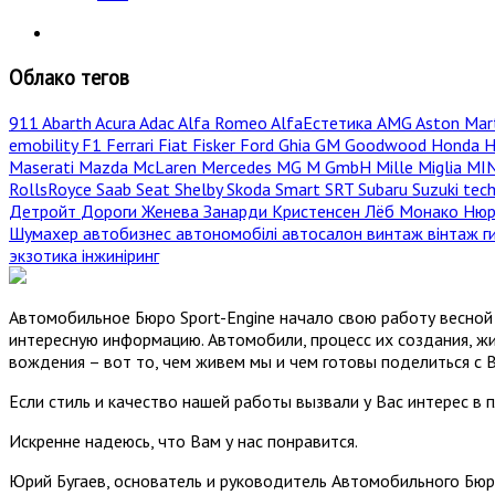
Облако тегов
911
Abarth
Acura
Adac
Alfa Romeo
AlfaЕстетика
AMG
Aston Mar
emobility
F1
Ferrari
Fiat
Fisker
Ford
Ghia
GM
Goodwood
Honda
H
Maserati
Mazda
McLaren
Mercedes
MG
M GmbH
Mille Miglia
MI
RollsRoyce
Saab
Seat
Shelby
Skoda
Smart
SRT
Subaru
Suzuki
tec
Детройт
Дороги
Женева
Занарди
Кристенсен
Лёб
Монако
Нюр
Шумахер
автобизнес
автономобілі
автосалон
винтаж
вінтаж
г
экзотика
інжиніринг
Автомобильное Бюро Sport-Engine начало свою работу весной 
интересную информацию. Автомобили, процесс их создания, жи
вождения – вот то, чем живем мы и чем готовы поделиться с 
Если стиль и качество нашей работы вызвали у Вас интерес в 
Искренне надеюсь, что Вам у нас понравится.
Юрий Бугаев, основатель и руководитель Автомобильного Бюр