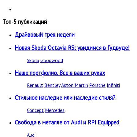
Топ-5 публикаций
Драйвовый трек недели
Новая Skoda Octavia RS: увидимся в Гудвуде!
Skoda
Goodwood
Наше портфолио. Все в ваших руках
Renault
Bentley
Aston Martin
Porsche
Infiniti
Стильное наследие или наследие стиля?
Concept
Mercedes
Свобода в металле от Audi и RPI Equipped
Audi