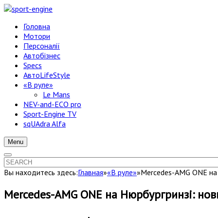
Головна
Мотори
Персоналії
Автобізнес
Specs
АвтоLifeStyle
«В руле»
Le Mans
NEV-and-ECO pro
Sport-Engine TV
sqUAdra Alfa
Menu
Вы находитесь здесь:
Главная
»
«В руле»
»
Mercedes-AMG ONE на 
Mercedes-AMG ONE на Нюрбургринзі: нов