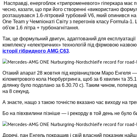
Насправді, енергоблок «трипроменевого» гіперкара має пот
чесно, казати, що при його створенні «використано формул
розташувався 1.6-літровий турбовий V6, який опинився на
One Team у Чемпіонаті Світу з перегонів класу Formula-1.
об'єм 1.6 літра + турбонагнітання.
Так, це формульний двигун, адаптований для експлуатації
комплексу «електричних» технологій під фірмовою наз
історії гібридного AMG C63
.
Отакий апарат 28 жовтня під керівництвом Маро Енгеля — 
кілометрового кола Нюрбургринга, щоб за 6 хвилин та 35.
ділянку було подолано за 6.30.70 с). Таким чином, попере
на 8 секунд.
А знаєте, нащо з такою точністю вказано час виходу на тре
Бо на півхвилини пізніше — і рекорду в той день не було би
Доречі, пан Енгель покращив і свій власний показник на