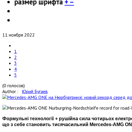
размер шрифта
+
–
11 ноября 2022
1
2
3
4
5
(0 голосов)
Author :
Юрий Бугаев
Формульні технології + рушійна сила чотирьох електро
що з себе становить тисячасильний Mercedes-AMG ONE