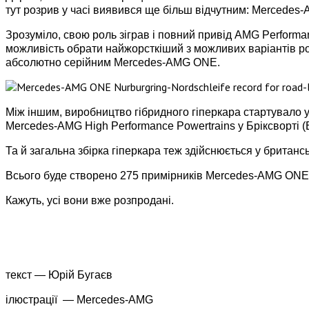
тут розрив у часі виявився ще більш відчутним: Mercede
Зрозуміло, свою роль зіграв і повний привід AMG Performa
можливість обрати найжорсткіший з можливих варіантів р
абсолютно серійним Mercedes-AMG ONE.
Між іншим, виробництво гібридного гіперкара стартувало 
Mercedes-AMG High Performance Powertrains у Бріксворті
Та й загальна збірка гіперкара теж здійснюється у британс
Всього буде створено 275 примірників Mercedes-AMG ONE 
Кажуть, усі вони вже розпродані.
текст — Юрій Бугаєв
ілюстрації — Mercedes-AMG