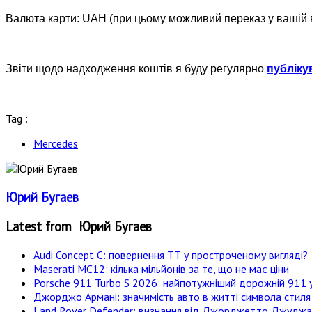
Валюта карти: UAH (при цьому можливий переказ у вашій 
Звіти щодо надходження коштів я буду регулярно
публіку
Tag :
Mercedes
Юрий Бугаев
Latest from Юрий Бугаев
Audi Concept C: повернення ТТ у простроченому вигляді?
Maserati MC12: кілька мільйонів за те, що не має ціни
Porsche 911 Turbo S 2026: найпотужніший дорожній 911 у
Джорджо Армані: значимість авто в житті символа стиля
Land Rover Defender: визнання від Джорджетто Джудж