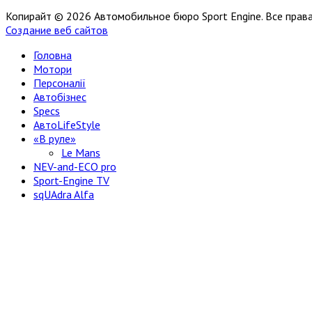
Копирайт © 2026 Автомобильное бюро Sport Engine. Все пра
Создание веб сайтов
Головна
Мотори
Персоналії
Автобізнес
Specs
АвтоLifeStyle
«В руле»
Le Mans
NEV-and-ECO pro
Sport-Engine TV
sqUAdra Alfa